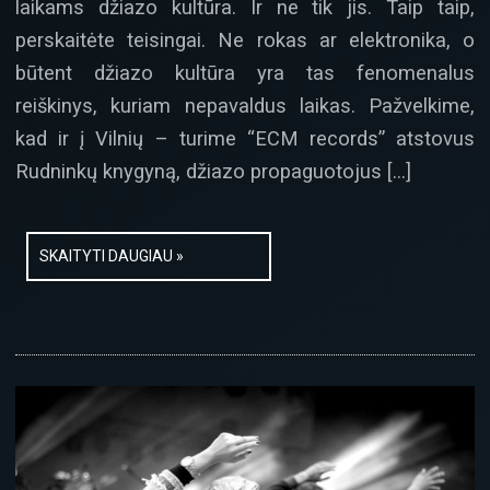
laikams džiazo kultūra. Ir ne tik jis. Taip taip,
perskaitėte teisingai. Ne rokas ar elektronika, o
būtent džiazo kultūra yra tas fenomenalus
reiškinys, kuriam nepavaldus laikas. Pažvelkime,
kad ir į Vilnių – turime “ECM records” atstovus
Rudninkų knygyną, džiazo propaguotojus […]
SKAITYTI DAUGIAU »