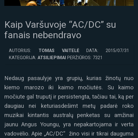
Kaip Varšuvoje “AC/DC” su
fanais nebendravo
AUTORIUS:
TOMAS VAITELĖ
DATA: 2015/07/31
KATEGORIJA:
ATSILIEPIMAI
PERŽIŪROS: 7321
Nedaug pasaulyje yra grupių, kurias žinotų nuo
kiemo marozo iki kaimo močiutės. Su kaimo
močiute gal truputį ir persistengta, tačiau tai, ką per
daugiau nei keturiasdešimt metų padarė roko
muzikai kintantis australų penketas su amžinai
jaunu Angus Youngu, yra nepakartojama ir verta
vadovėlio. Apie „AC/DC“ žino visi ir tikrai dauguma