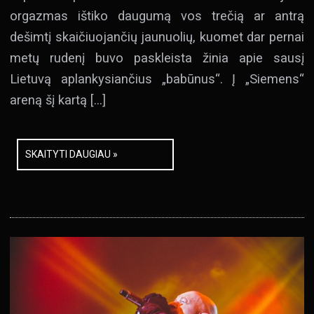
orgazmas ištiko daugumą vos trečią ar antrą
dešimtį skaičiuojančių jaunuolių, kuomet dar pernai
metų rudenį buvo paskleista žinia apie sausį
Lietuvą aplankysiančius „babūnus“. Į „Siemens“
areną šį kartą […]
SKAITYTI DAUGIAU »