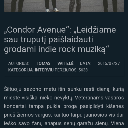
„Condor Avenue“: „Leidžiame
sau truputį paišlaidauti
grodami indie rock muziką“
AUTORIUS:
TOMAS VAITELĖ
DATA: 2015/07/27
KATEGORIJA:
INTERVIU
PERŽIŪROS: 5638
Šiltuoju sezono metu itin sunku rasti dieną, kurią
mieste visiškai nieko nevyktų. Veteranams vasaros
koncertai tampa puikia proga pasipildyti kišenes
prieš žiemos vargus, kai tuo tarpu jaunosios vis dar
ieško savo fanų anapus senų garažų sienų. Viena