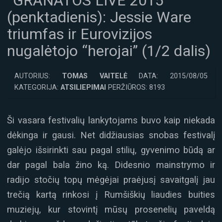
“GRANATOS LIVE 2015”
(penktadienis): Jessie Ware
triumfas ir Eurovizijos
nugalėtojo “herojai” (1/2 dalis)
AUTORIUS:
TOMAS VAITELĖ
DATA: 2015/08/05
KATEGORIJA:
ATSILIEPIMAI
PERŽIŪROS: 8193
Ši vasara festivalių lankytojams buvo kaip niekada
dėkinga ir gausi. Net didžiausias snobas festivalį
galėjo išsirinkti sau pagal stilių, gyvenimo būdą ar
dar pagal bala žino ką. Didesnio mainstrymo ir
radijo stočių topų mėgėjai praėjusį savaitgalį jau
trečią kartą rinkosi į Rumšiškių liaudies buities
muziejų, kur stovintį mūsų prosenelių paveldą