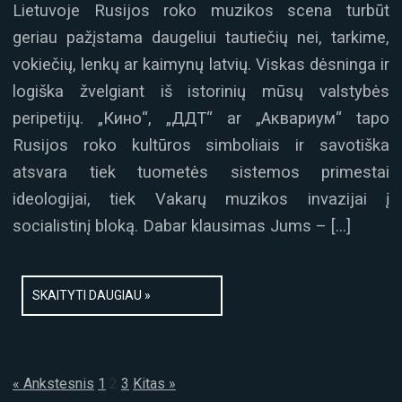
Lietuvoje Rusijos roko muzikos scena turbūt
geriau pažįstama daugeliui tautiečių nei, tarkime,
vokiečių, lenkų ar kaimynų latvių. Viskas dėsninga ir
logiška žvelgiant iš istorinių mūsų valstybės
peripetijų. „Кино“, „ДДТ“ ar „Аквариум“ tapo
Rusijos roko kultūros simboliais ir savotiška
atsvara tiek tuometės sistemos primestai
ideologijai, tiek Vakarų muzikos invazijai į
socialistinį bloką. Dabar klausimas Jums – […]
SKAITYTI DAUGIAU »
« Ankstesnis
1
2
3
Kitas »