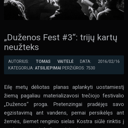
„Duženos Fest #3“: trijų kartų
neužteks
AUTORIUS:
TOMAS VAITELĖ
DATA: 2016/02/16
KATEGORIJA:
ATSILIEPIMAI
PERŽIŪROS: 7530
Eilę metų dėliotas planas aplankyti uostamiestį
žiemą pagaliau materializavosi trečiojo festivalio
„Duženos“ proga. Pretenzingai pradėjęs savo
egzistavimą ant vandens, pernai persikėlęs ant
žemės, šiemet renginio sielas Kostra siūlė rinktis į