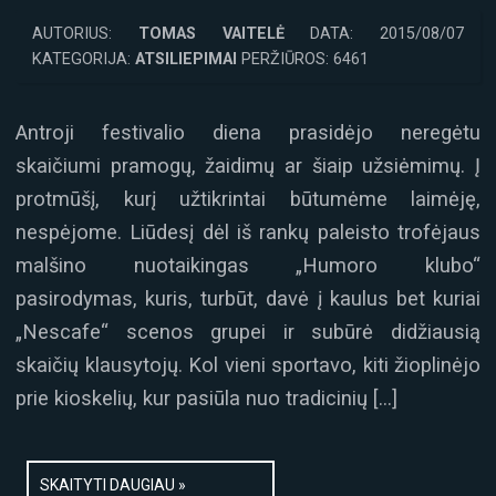
AUTORIUS:
TOMAS VAITELĖ
DATA: 2015/08/07
KATEGORIJA:
ATSILIEPIMAI
PERŽIŪROS: 6461
Antroji festivalio diena prasidėjo neregėtu
skaičiumi pramogų, žaidimų ar šiaip užsiėmimų. Į
protmūšį, kurį užtikrintai būtumėme laimėję,
nespėjome. Liūdesį dėl iš rankų paleisto trofėjaus
malšino nuotaikingas „Humoro klubo“
pasirodymas, kuris, turbūt, davė į kaulus bet kuriai
„Nescafe“ scenos grupei ir subūrė didžiausią
skaičių klausytojų. Kol vieni sportavo, kiti žioplinėjo
prie kioskelių, kur pasiūla nuo tradicinių […]
SKAITYTI DAUGIAU »