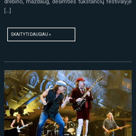
drebino, maždaug, dešimties tūkstančių festivalyje
[…]
SKAITYTI DAUGIAU »