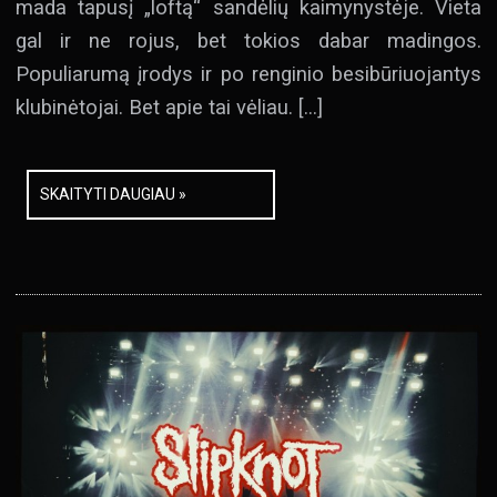
mada tapusį „loftą“ sandėlių kaimynystėje. Vieta
gal ir ne rojus, bet tokios dabar madingos.
Populiarumą įrodys ir po renginio besibūriuojantys
klubinėtojai. Bet apie tai vėliau. […]
SKAITYTI DAUGIAU »