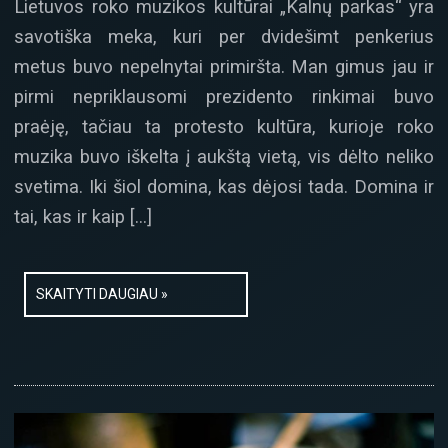
Lietuvos roko muzikos kultūrai „Kalnų parkas“ yra
savotiška meka, kuri per dvidešimt penkerius
metus buvo nepelnytai primiršta. Man gimus jau ir
pirmi nepriklausomi prezidento rinkimai buvo
praėję, tačiau ta protesto kultūra, kurioje roko
muzika buvo iškelta į aukštą vietą, vis dėlto neliko
svetima. Iki šiol domina, kas dėjosi tada. Domina ir
tai, kas ir kaip […]
SKAITYTI DAUGIAU »