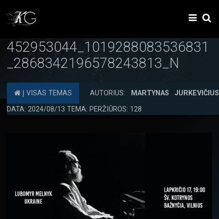
452953044_1019288083536831
_2868342196578243813_N
Į VISAS TEMAS
AUTORIUS:
MARTYNAS JURKEVIČIU
DATA: 2024/08/13 TEMA: PERŽIŪROS: 128