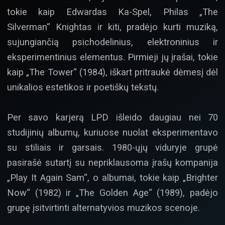
tokie kaip Edwardas Ka-Spel, Philas „The
Silverman“ Knightas ir kiti, pradėjo kurti muziką,
sujungiančią psichodelinius, elektroninius ir
eksperimentinius elementus. Pirmieji jų įrašai, tokie
kaip „The Tower“ (1984), iškart pritraukė dėmesį dėl
unikalios estetikos ir poetiškų tekstų.
Per savo karjerą LPD išleido daugiau nei 70
studijinių albumų, kuriuose nuolat eksperimentavo
su stiliais ir garsais. 1980-ųjų viduryje grupė
pasirašė sutartį su nepriklausoma įrašų kompanija
„Play It Again Sam“, o albumai, tokie kaip „Brighter
Now“ (1982) ir „The Golden Age“ (1989), padėjo
grupę įsitvirtinti alternatyvios muzikos scenoje.