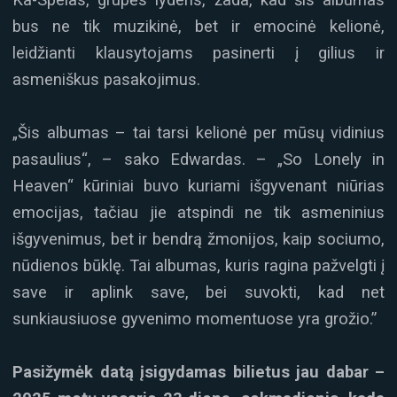
bus ne tik muzikinė, bet ir emocinė kelionė,
leidžianti klausytojams pasinerti į gilius ir
asmeniškus pasakojimus.
„Šis albumas – tai tarsi kelionė per mūsų vidinius
pasaulius“, – sako Edwardas. – „So Lonely in
Heaven“ kūriniai buvo kuriami išgyvenant niūrias
emocijas, tačiau jie atspindi ne tik asmeninius
išgyvenimus, bet ir bendrą žmonijos, kaip sociumo,
nūdienos būklę. Tai albumas, kuris ragina pažvelgti į
save ir aplink save, bei suvokti, kad net
sunkiausiuose gyvenimo momentuose yra grožio.”
Pasižymėk datą įsigydamas bilietus jau dabar –