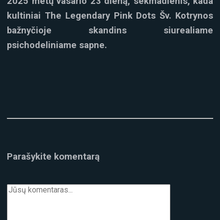
2025 metų vasario 23 dieną, sekmadienis, kada
kultiniai The Legendary Pink Dots Šv. Kotrynos
bažnyčioje skandins siurealiame
psichodeliniame sapne.
Parašykite komentarą