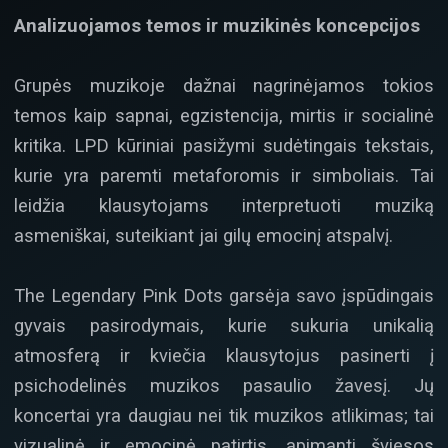
Analizuojamos temos ir muzikinės koncepcijos
Grupės muzikoje dažnai nagrinėjamos tokios
temos kaip sapnai, egzistencija, mirtis ir socialinė
kritika. LPD kūriniai pasižymi sudėtingais tekstais,
kurie yra paremti metaforomis ir simboliais. Tai
leidžia klausytojams interpretuoti muziką
asmeniškai, suteikiant jai gilų emocinį atspalvį.
The Legendary Pink Dots garsėja savo įspūdingais
gyvais pasirodymais, kurie sukuria unikalią
atmosferą ir kviečia klausytojus pasinerti į
psichodelinės muzikos pasaulio žavesį. Jų
koncertai yra daugiau nei tik muzikos atlikimas; tai
vizualinė ir emocinė patirtis, apimanti šviesos