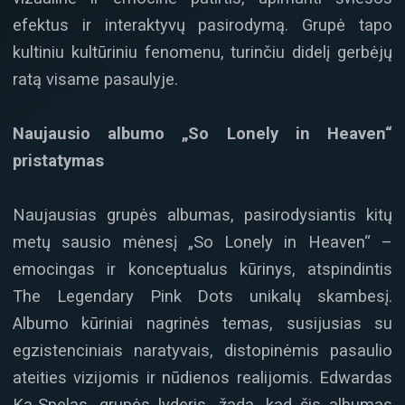
efektus ir interaktyvų pasirodymą. Grupė tapo
kultiniu kultūriniu fenomenu, turinčiu didelį gerbėjų
ratą visame pasaulyje.
Naujausio albumo „So Lonely in Heaven“
pristatymas
Naujausias grupės albumas, pasirodysiantis kitų
metų sausio mėnesį „So Lonely in Heaven“ –
emocingas ir konceptualus kūrinys, atspindintis
The Legendary Pink Dots unikalų skambesį.
Albumo kūriniai nagrinės temas, susijusias su
egzistenciniais naratyvais, distopinėmis pasaulio
ateities vizijomis ir nūdienos realijomis. Edwardas
Ka-Spelas, grupės lyderis, žada, kad šis albumas