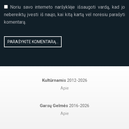
Noriu savo interneto naršyklėje išsaugoti vardą, kad jo
nebereiktų įvesti iš naujo, kai kitą kartą vėl norėsiu parašyti
komentarą.
Kultūrnamis
2012-2026
Apie
Garsų Gelmės
2016-2026
Apie