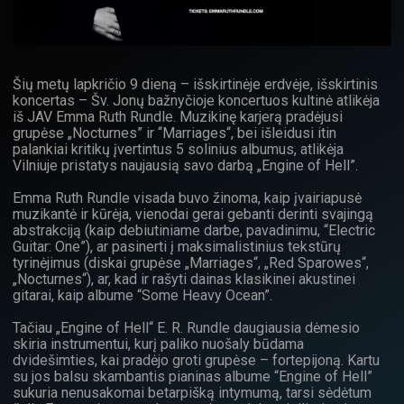
Šių metų lapkričio 9 dieną – išskirtinėje erdvėje, išskirtinis
koncertas – Šv. Jonų bažnyčioje koncertuos kultinė atlikėja
iš JAV Emma Ruth Rundle. Muzikinę karjerą pradėjusi
grupėse „Nocturnes” ir “Marriages“, bei išleidusi itin
palankiai kritikų įvertintus 5 solinius albumus, atlikėja
Vilniuje pristatys naujausią savo darbą „Engine of Hell”.
Emma Ruth Rundle visada buvo žinoma, kaip įvairiapusė
muzikantė ir kūrėja, vienodai gerai gebanti derinti svajingą
abstrakciją (kaip debiutiniame darbe, pavadinimu, “Electric
Guitar: One”), ar pasinerti į maksimalistinius tekstūrų
tyrinėjimus (diskai grupėse „Marriages“, „Red Sparowes“,
„Nocturnes“), ar, kad ir rašyti dainas klasikinei akustinei
gitarai, kaip albume “Some Heavy Ocean”.
Tačiau „Engine of Hell“ E. R. Rundle daugiausia dėmesio
skiria instrumentui, kurį paliko nuošaly būdama
dvidešimties, kai pradėjo groti grupėse – fortepijoną. Kartu
su jos balsu skambantis pianinas albume “Engine of Hell”
sukuria nenusakomai betarpišką intymumą, tarsi sėdėtum