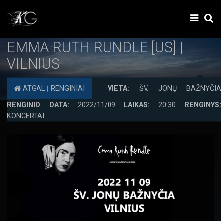
EMMA RUTH RUNDLE [US] |
VILNIUS
ATGAL Į RENGINIAI
VIETA:
ŠV. JONŲ BAŽNYČIA
RENGINIO DATA:
2022/11/09
LAIKAS:
20:30
RENGINYS
KONCERTAI