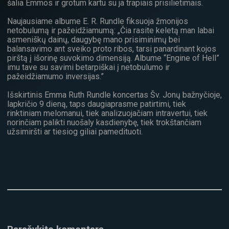
šalia Emmos ir grotum kartu su ja trapiais prisilietimais.
Naujausiame albume E. R. Rundle fiksuoja žmonijos
netobulumą ir pažeidžiamumą: „Čia rasite keletą man labai
asmeniškų dainų, daugybę mano prisiminimų bei
balansavimo ant sveiko proto ribos, tarsi panardinant kojos
pirštą į išorinę suvokimo dimensiją. Albume “Engine of Hell”
imu tave su savimi betarpiškai į netobulumo ir
pažeidžiamumo inversijas.”
Išskirtinis Emma Ruth Rundle koncertas Šv. Jonų bažnyčioje,
lapkričio 9 dieną, taps daugiaprasme patirtimi, tiek
rinktiniam melomanui, tiek analizuojačiam intravertui, tiek
norinčiam palikti nuošaly kasdienybę, tiek trokštančiam
užsimiršti ar tiesiog giliai pamedituoti.