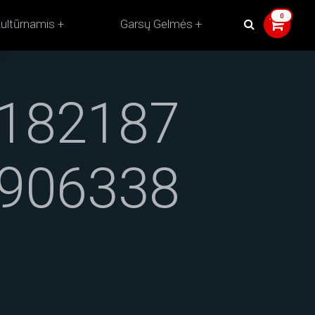
ultūrnamis
Garsų Gelmės
182187
906338