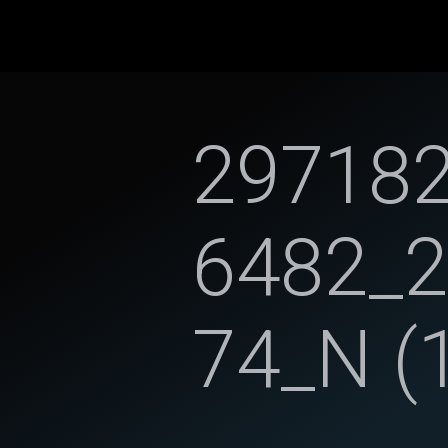
29718
6482_
74_N (