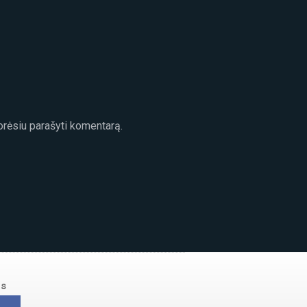
norėsiu parašyti komentarą.
us