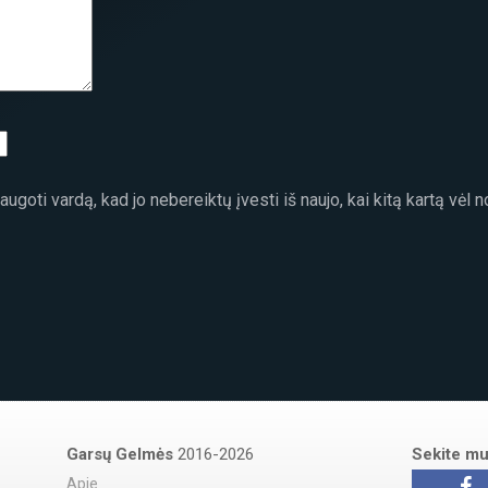
ugoti vardą, kad jo nebereiktų įvesti iš naujo, kai kitą kartą vėl 
Garsų Gelmės
2016-2026
Sekite m
Apie