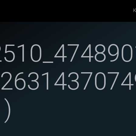
K
2510_474890
22631437074
1)