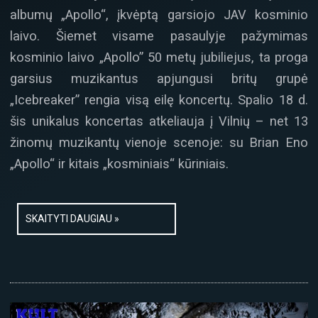
albumų „Apollo“, įkvėptą garsiojo JAV kosminio
laivo. Šiemet visame pasaulyje pažymimas
kosminio laivo „Apollo” 50 metų jubiliejus, ta proga
garsius muzikantus apjungusi britų grupė
„Icebreaker” rengia visą eilę koncertų. Spalio 18 d.
šis unikalus koncertas atkeliauja į Vilnių – net 13
žinomų muzikantų vienoje scenoje: su Brian Eno
„Apollo“ ir kitais „kosminiais“ kūriniais.
SKAITYTI DAUGIAU »