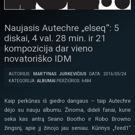
Naujasis Autechre „elseq“: 5
diskai, 4 val. 28 min. ir 21
kompozicija dar vieno
novatoriško IDM
AUTORIUS:
MARTYNAS JURKEVIČIUS
DATA: 2016/05/24
KATEGORIJA:
ALBUMAI
PERŽIŪROS: 6484
Kaip perkūnas iš giedro dangaus – taip Autechre
dėjo su nauju albumu. Žinoma, dideli fanai, kurie
seka kas antrą Seano Bootho ir Robo Browno
žingsnį, apie jį žinojo jau seniau. Kūrinys „feed1“