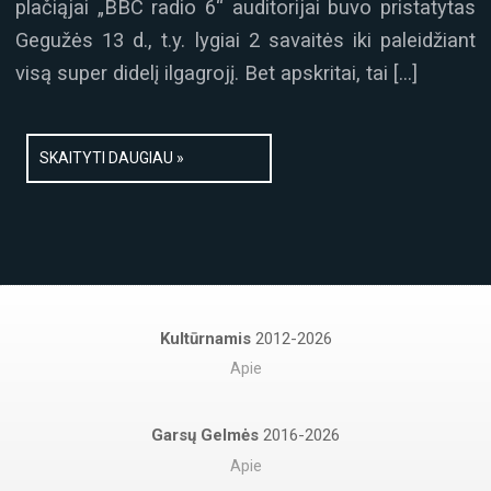
plačiąjai „BBC radio 6“ auditorijai buvo pristatytas
Gegužės 13 d., t.y. lygiai 2 savaitės iki paleidžiant
visą super didelį ilgagrojį. Bet apskritai, tai […]
SKAITYTI DAUGIAU »
Kultūrnamis
2012-2026
Apie
Garsų Gelmės
2016-2026
Apie