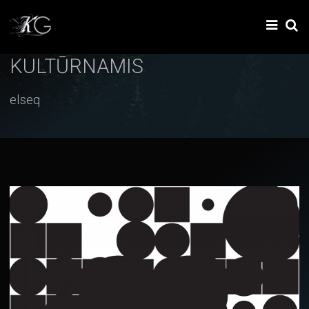
KULTŪRNAMIS
elseq