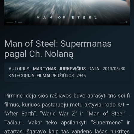
Man of Steel: Supermanas
pagal Ch. Nolaną
AUTORIUS:
MARTYNAS JURKEVIČIUS
DATA: 2013/06/30
KATEGORIJA:
FILMAI
PERŽIŪROS: 7946
Pirminė idėja šios rašliavos buvo aprašyti tris sci-fi
filmus, kuriuos pastaruoju metu aktyviai rodo k/t –
“After Earth”, “Warld War Z” ir “Man of Steel” .
Tačiau… Vakar teko apsilankyti “Supermene” ir
azartas išgaravo kaip tas vandens lašas nukritęs