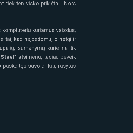
nt tiek ten visko prikišta… Nors
us kompiuteriu kuriamus vaizdus,
e tai, kad neįbedomu, o netgi ir
pupelių, sumanymų kurie ne tik
Steel”
atsimenu, tačiau beveik
k paskaitęs savo ar kitų rašytas