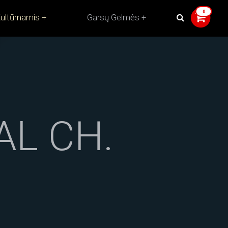
ultūrnamis
Garsų Gelmės
L CH.