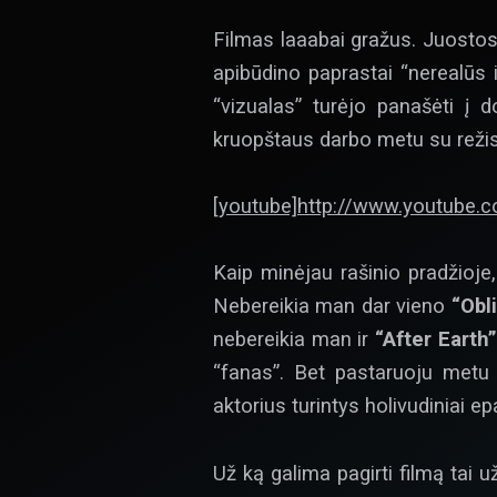
Filmas laaabai gražus. Juostos
apibūdino paprastai “nerealūs ir
“vizualas” turėjo panašėti į d
kruopštaus darbo metu su režisi
[youtube]http://www.youtube
Kaip minėjau rašinio pradžioje
Nebereikia man dar vieno
“Obl
nebereikia man ir
“After Earth”
“fanas”. Bet pastaruoju metu
aktorius turintys holivudiniai ep
Už ką galima pagirti filmą tai u