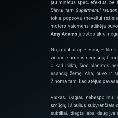
jau minėtus spec. efektus, bei f
Dievui tam Supermenui raudonu
tokia popsova (neveltui režisi
moters vaidmens atlikėja buvo n
Amy Adams
juostos tikrai neg
Na, o dabar apie esmę – filmo p
vienas žinote iš senesnių film
o kad išliktų šios planetos ben
esančią žemę. Aha, buvo ir suk
Žinoma tam, kad atėjus pavasariu
Viskas. Dagiau nebespoilinu.
smūgių į šipulius subyrančiais d
subtiliai, įdiegta labai daug 