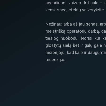
negadinant vaizdo. Ir finale – 
vemk spec, efektų vaivorykšte.
Nežinau; arba aš jau senas, arb
meistrišką operatorių darbą, da
tiesiog nuobodu. Norisi kur k
glostytų sielą bet ir galų gale
neabejoju, kad kaip ir daugum
recenzijas.