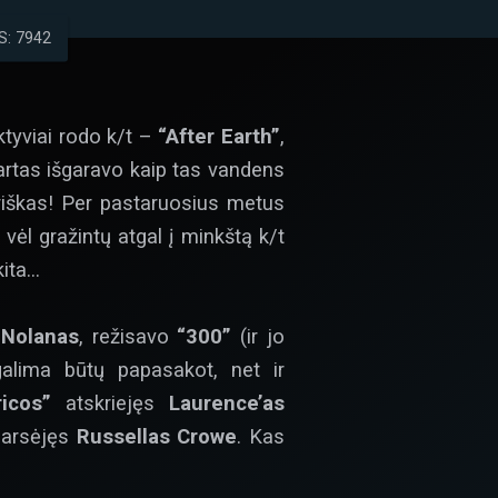
: 7942
tyviai rodo k/t –
“After Earth”
,
artas išgaravo kaip tas vandens
oriškas! Per pastaruosius metus
 vėl gražintų atgal į minkštą k/t
kita…
 Nolanas
, režisavo
“300”
(ir jo
galima būtų papasakot, net ir
ricos”
atskriejęs
Laurence’as
garsėjęs
Russellas Crowe
. Kas