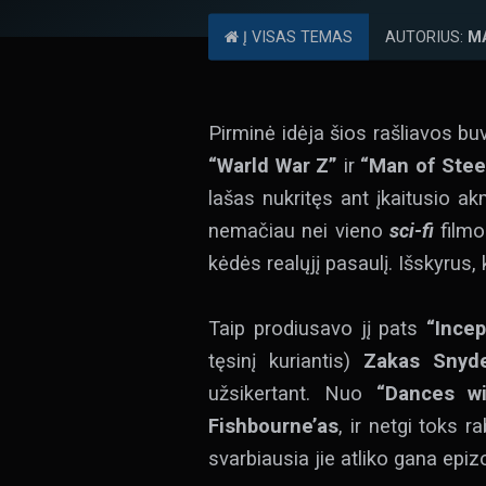
Į VISAS TEMAS
AUTORIUS:
M
Pirminė idėja šios rašliavos buv
“Warld War Z”
ir
“Man of Stee
lašas nukritęs ant įkaitusio a
nemačiau nei vieno
sci-fi
filmo 
kėdės realųjį pasaulį. Išskyrus, 
Taip prodiusavo jį pats
“Incep
tęsinį kuriantis)
Zakas Snyde
užsikertant. Nuo
“Dances wi
Fishbourne’as
, ir netgi toks 
svarbiausia jie atliko gana epi