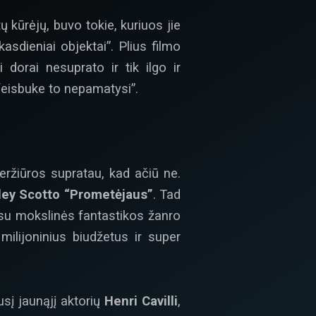
ų kūrėjų, buvo tokie, kuriuos jie
kasdieniai objektai”. Plius filmo
 dorai nesuprato ir tik ilgo ir
feisbuke to nepamatysi”.
ržiūros supratau, kad ačiū ne.
ley Scotto “Prometėjaus”
. Tad
esu mokslinės fantastikos žanro
ilijoninius biudžetus ir super
usį jaunąjį aktorių
Henri Cavilli
,