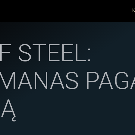
K
F STEEL:
MANAS PAGA
NĄ