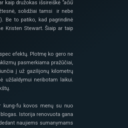
ar kaip družokas išsireiškė
“ačiū
žtesnė, solidžiai tamsi ir nebe
s
). Be to patiko, kad pagrindinė
e Kristen Stewart. Šiaip ar taip
r spec efektų. Plotmę ko gero ne
taklizmų pasmerkiama pražūčiai,
iunčia į už gazilijonų kilometrų
sė užšaldymui neribotam laikui.
kštų.
 ir kung-fu kovos menų su nuo
s blogas. Istorija renovuota gana
ta padedant naujiems sumanymams