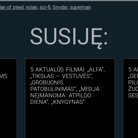
an of steel
,
nolan
,
sci-fi
,
Snyder
,
superman
SUSIJĘ:
5 AKTUALŪS FILMAI: „ALFA“,
5 A
EMS
„TIKSLAS – VESTUVĖS“,
„GE
„GROBUONIS.
PIL
PATOBULINIMAS“, „MISIJA
ŽUD
NEĮMANOMA. ATPILDO
SES
DIENA“, „KNYGYNAS“