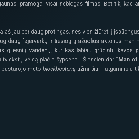
gaunasi pramogai visai neblogas filmas. Bet tik, kad a
a aš jau per daug protingas, nes vien žiūrėti į įspūdng
ug daug fejerverkų ir tiesiog gražuolius aktorius man n
as gilesnių vandenų, kur kas labiau grūdintų kavos 
 nutviekstų veidą plačia šypsena. Šiandien dar
“Man of 
a pastarojo meto
blockbusterių
užmiršiu ir atgaminsiu ti