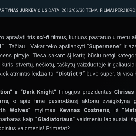
ARTYNAS JURKEVIČIUS
DATA: 2013/06/30 TEMA:
FILMAI
PERŽIŪROS
o aprašyti tris
sci-fi
filmus, kuriuos pastaruoju metu ak
l”
. Tačiau… Vakar teko apsilankyti
“Supermene”
ir az
kmens pirtyje. Tiesa sakant šį kartą būsiu netgi kateg
kuris stvertų, nešiotų, taškytų vaizduotėje ir galiausiai
kiek atmintis leidžia tai
“District 9”
buvo super. Gi visa 
tion”
ir
“Dark Knight”
trilogijos prezidentas
Chrisas
ris
, o apie fime pasirodžiusį aktorių žvaigždyną 
th Wolves”
mylimas
Kevinas Costneris
, iš
“Mat
rabarbaras kaip
“Gladiatoriaus”
vaidmeniu labiausiai iš
zodinius vaidmenis! Primetat?