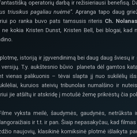
antastišką operatorių darbą ir režisieriausi benefisą. D
s triusikus pagaliau nuėmė”
. Apranga tapo daug grie
eriui po ranka buvo pats tamsusis riteris
Ch. Nolana
e kokia Kristen Dunst, Kristen Bell, bei blogai, kad n
adino.
lotmę, istoriją ir įgyvendinimą bei daug daug šviesų i
o versijų. T.y. aukštesnio būvio planeta dėl gamtos ka
t vienas palikuonis – tėvai slapta jį nuo sukilėlių išs
ilėliai, kuruios ateivių tribunolas numalšino ir nutei
i jie atšiltų ir atskridę į motušė žemę prikrėstų čia po
 Filme vyksta meilė, šaudymės, gaudynės, netrūksta
angoraižiais ir t.t. ir pan. Šiaip nepasakyčau, kad filma
įvaizdžio naujovių, klasikinė komiksinė plotmė išlaiky