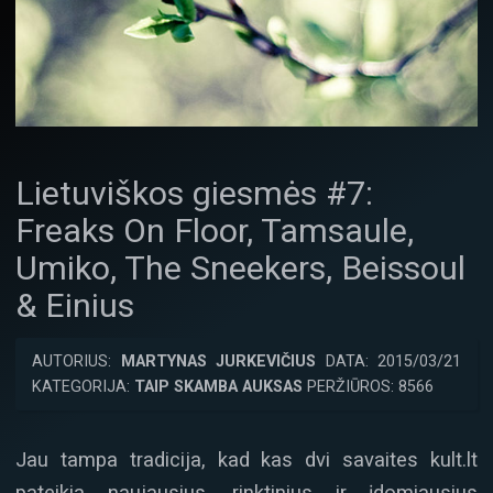
Lietuviškos giesmės #7:
Freaks On Floor, Tamsaule,
Umiko, The Sneekers, Beissoul
& Einius
AUTORIUS:
MARTYNAS JURKEVIČIUS
DATA: 2015/03/21
KATEGORIJA:
TAIP SKAMBA AUKSAS
PERŽIŪROS: 8566
Jau tampa tradicija, kad kas dvi savaites kult.lt
pateikia naujausius, rinktinius ir įdomiausius