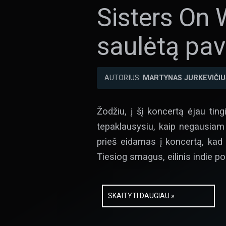
Sisters On 
saulėtą pav
AUTORIUS:
MARTYNAS JURKEVIČIU
Žodžiu, į šį koncertą ėjau tin
tepaklausysiu, kaip negausiam k
prieš eidamas į koncertą, kad 
Tiesiog smagus, eilinis indie pop
SKAITYTI DAUGIAU »