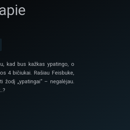
apie
jau, kad bus kažkas ypatingo, o
uos 4 bičiukai. Rašiau Feisbuke,
i žodį „ypatingai“ – negalėjau.
..?