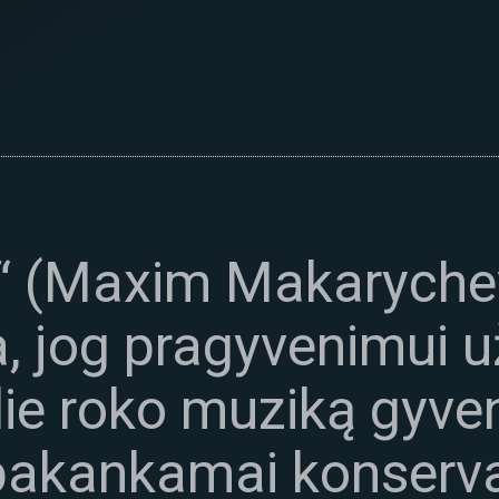
“ (Maxim Makaryche
a, jog pragyvenimui 
die roko muziką gyv
o pakankamai konserv