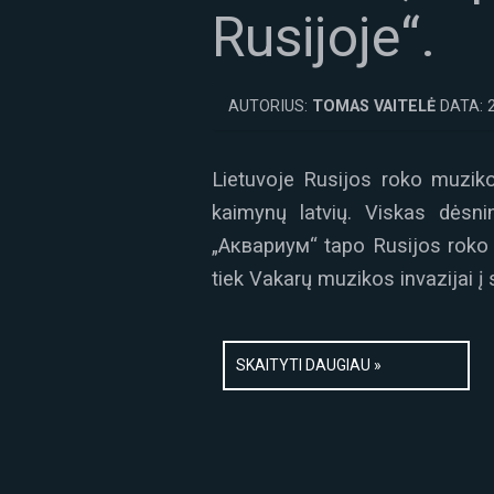
Rusijoje“.
AUTORIUS:
TOMAS VAITELĖ
DATA: 
Lietuvoje Rusijos roko muzikos
kaimynų latvių. Viskas dėsnin
„Аквариум“ tapo Rusijos roko k
tiek Vakarų muzikos invazijai į
SKAITYTI DAUGIAU »