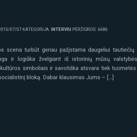
2015/07/07 KATEGORIJA:
INTERVIU
PERŽIŪROS: 6686
 scena turbūt geriau pažįstama daugeliui tautiečių n
ga ir logiška žvelgiant iš istorinių mūsų valstybė
ultūros simboliais ir savotiška atsvara tiek tuometės 
 socialistinį bloką. Dabar klausimas Jums – […]