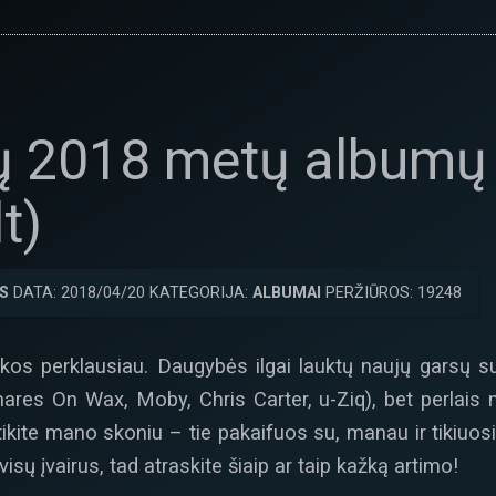
ų 2018 metų albumų š
t)
S
DATA: 2018/04/20 KATEGORIJA:
ALBUMAI
PERŽIŪROS: 19248
s perklausiau. Daugybės ilgai lauktų naujų garsų sula
res On Wax, Moby, Chris Carter, u-Ziq), bet perlais ne
itikite mano skoniu – tie pakaifuos su, manau ir tikiuos
isų įvairus, tad atraskite šiaip ar taip kažką artimo!