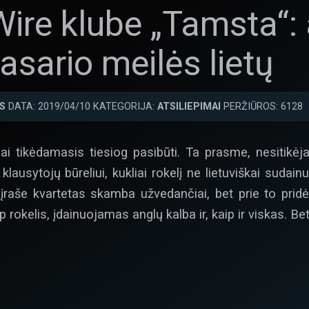
Wire klube „Tamsta“: 
asario meilės lietų
S
DATA: 2019/04/10 KATEGORIJA:
ATSILIEPIMAI
PERŽIŪROS: 6128
giai tikėdamasis tiesiog pasibūti. Ta prasme, nesitikė
lausytojų būreliui, kukliai rokelį ne lietuviškai sudain
įraše kvartetas skamba užvedančiai, bet prie to pridėt
 rokelis, įdainuojamas anglų kalba ir, kaip ir viskas. Bet