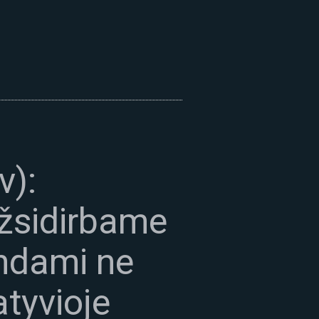
v):
užsidirbame
endami ne
atyvioje