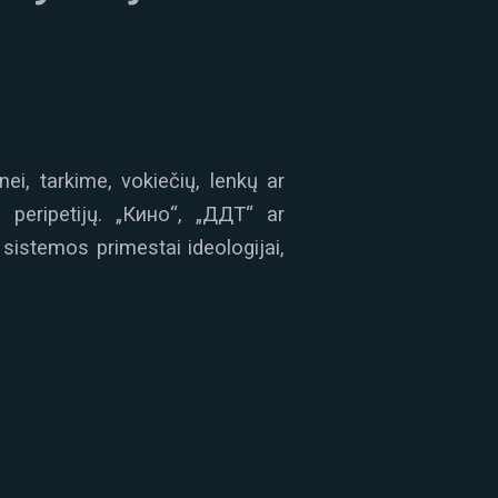
ei, tarkime, vokiečių, lenkų ar
s peripetijų. „Кино“, „ДДТ“ ar
sistemos primestai ideologijai,