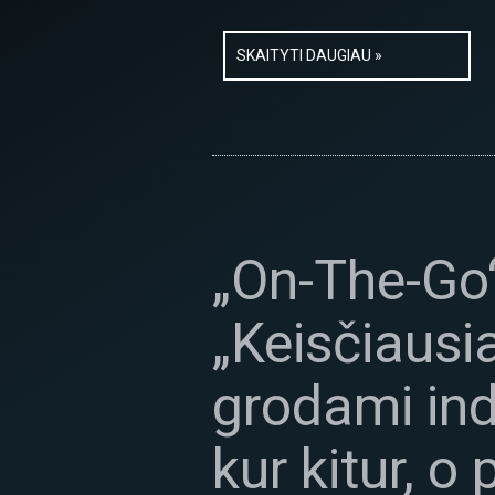
SKAITYTI DAUGIAU »
„On-The-Go
„Keisčiausi
grodami in
kur kitur, 