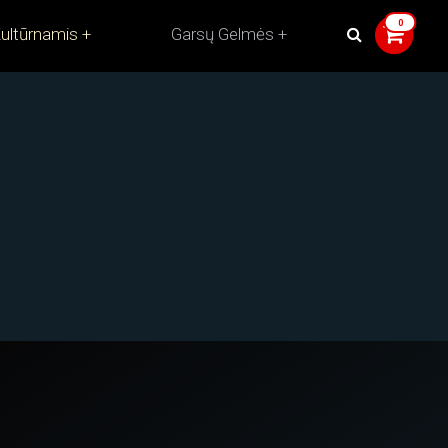
ultūrnamis
Garsų Gelmės