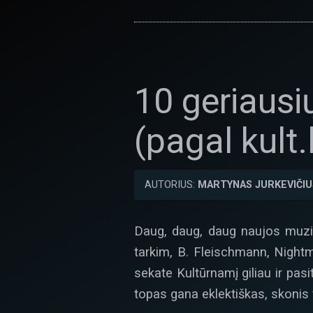
10 geriausi
(pagal kult.l
AUTORIUS:
MARTYNAS JURKEVIČIU
Daug, daug, daug naujos muziko
tarkim, B. Fleischmann, Nightma
sekate Kultūrnamį giliau ir pas
topas gana eklektiškas, skonis v