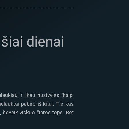
iai dienai
ukiau ir likau nusivylęs (kaip,
lauktai pabiro iš kitur. Tie kas
i, beveik viskuo šiame tope. Bet