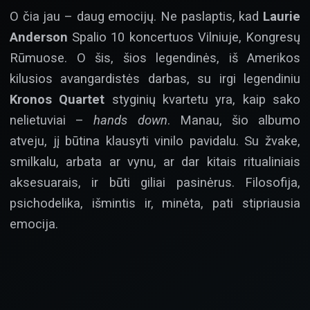
O čia jau – daug emocijų. Ne paslaptis, kad
Laurie
Anderson
Spalio 10 koncertuos Vilniuje, Kongresų
Rūmuose. O šis, šios legendinės, iš Amerikos
kilusios avangardistės darbas, su irgi legendiniu
Kronos Quartet
styginių kvartetu yra, kaip sako
nelietuviai –
hands down
. Manau, šio albumo
atveju, jį būtina klausyti vinilo pavidalu. Su žvake,
smilkalu, arbata ar vynu, ar dar kitais ritualiniais
aksesuarais, ir būti giliai pasinėrus. Filosofija,
psichodelika, išmintis ir, minėta, pati stipriausia
emocija.