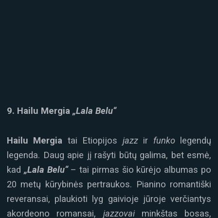
9. Hailu Mergia
„Lala Belu“
Hailu Mergia
tai Etiopijos
jazz
ir
funko
legendų
legenda. Daug apie jį rašyti būtų galima, bet esmė,
kad
„Lala Belu“
– tai pirmas šio kūrėjo albumas po
20 metų kūrybinės pertraukos. Pianino romantiški
reveransai, plaukioti lyg gaivioje jūroje verčiantys
akordeono romansai,
jazzovai
minkštas bosas,