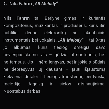
1.
Nils Fahrm
„All Melody“
Nils Fahrm
tai Berlyne gimęs ir kuriantis
kompozitorius, muzikantas ir prodiuseris, kuris itin
subtiliai derina elektroniką su akustiniais
instrumentais bei vokalais.
„All Melody“
– tai 9-tas
jo albumas, kuris tiesiog smeigia savo
nevienpusiškumu. Jis – gūdžiai atmosferinis, bet
ne tamsus. Jis – nėra lengvas, bet ir jokiais būdais
ne depresyvus. Jį klausant – jauti išjaustumą
kiekvienai detalei ir tiesiog atmosferinę bei lyrišką
melodiją. Atgaivą ir sielos atsinaujinimą.
Nuostabus darbas.