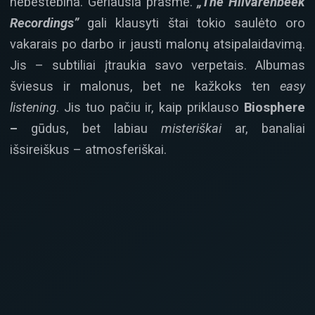
nebestebina. Geriausia prasme.
„The Hilvarenbeek
Recordings”
gali klausyti štai tokio saulėto oro
vakarais po darbo ir jausti malonų atsipalaidavimą.
Jis – subtiliai įtraukia savo verpetais. Albumas
šviesus ir malonus, bet ne kažkoks ten
easy
listening
. Jis tuo pačiu ir, kaip priklauso
Biosphere
–
gūdus, bet labiau
misteriškai
ar, banaliai
išsireiškus – atmosferiškai.