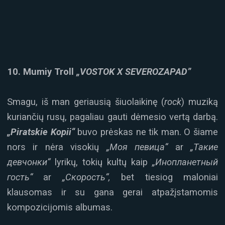
10. Mumiy Troll
„VOSTOK X SEVEROZAPAD”
Smagu, iš man geriausią šiuolaikinę (
rock
) muziką
kuriančių rusų, pagaliau gauti dėmesio vertą darbą.
„Piratskie Kopii“
buvo prėskas ne tik man. O šiame
nors ir nėra visokių
„Моя певица“
ar
„Такие
девчонки“
lyrikų, tokių kultų kaip
„Инопланетный
гость“
ar
„Скорость“,
bet tiesiog maloniai
klausomas ir su gana gerai atpažįstamomis
kompozicijomis albumas.