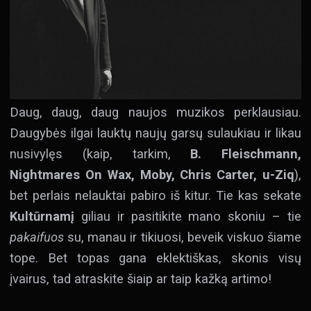
Daug, daug, daug naujos muzikos perklausiau.
Daugybės ilgai lauktų naujų garsų sulaukiau ir likau
nusivylęs (kaip, tarkim,
B. Fleischmann,
Nightmares On Wax, Moby, Chris Carter, u-Ziq
),
bet perlais nelauktai pabiro iš kitur. Tie kas sekate
Kultūrnamį
giliau ir pasitikite mano skoniu – tie
pakaifuos
su, manau ir tikiuosi, beveik viskuo šiame
tope. Bet topas gana eklektiškas, skonis visų
įvairus, tad atraskite šiaip ar taip kažką artimo!