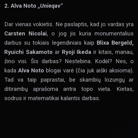
2. Alva Noto
„Unieqav”
Dar vienas vokietis. Ne paslaptis, kad jo vardas yra
Carsten Nicolai
, o jog jis kuria monumentalius
darbus su tokiais legendiniais kaip
Blixa Bergeld,
Ryuichi Sakamoto
ar
Ryoji Ikeda
ir kitais, manau,
žino visi. Šis darbas? Nestebina. Kodėl? Nes, o
kada
Alva Noto
blogai varė (čia juk aiški aksioma).
Tad va taip paprastai, be skambių lozungų ar
ditirambų aprašoma antra topo vieta. Kietas,
sodrus ir matematikai kalantis darbas.