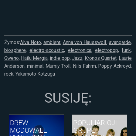
Žymos:
Alva Noto
,
ambient
,
Anna von Hausswolf
,
avangarde
,
biosphere
,
electro-acoustic
,
electronica
,
electropop
,
funk
,
Gweno
,
Hailu Mergia
,
indie pop
,
Jazz
,
Kronos Quartet
,
Laurie
Anderson
,
minimal
,
Mumiy Troll
,
Nils Fahrm
,
Poppy Ackroyd
,
rock
,
Yakamoto Kotzuga
SUSIJĘ:
DREW
POPULIARIOJI
MCDOWALL
GRUPĖ