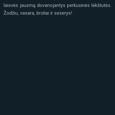
laisvės jausmą dovanojantys perkusinės lėkštutės.
Žodžiu, vasara, broliai ir seserys!