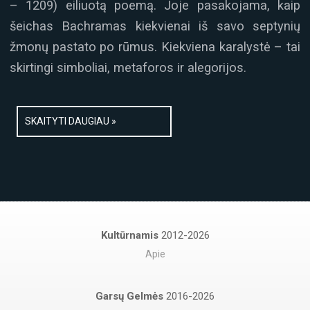
– 1209) eiliuotą poemą. Joje pasakojama, kaip
šeichas Bachramas kiekvienai iš savo septynių
žmonų pastato po rūmus. Kiekviena karalystė – tai
skirtingi simboliai, metaforos ir alegorijos.
SKAITYTI DAUGIAU »
Kultūrnamis
2012-2026
Apie
Garsų Gelmės
2016-2026