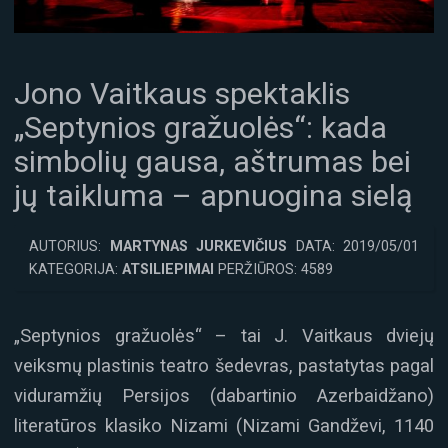
Jono Vaitkaus spektaklis
„Septynios gražuolės“: kada
simbolių gausa, aštrumas bei
jų taikluma – apnuogina sielą
AUTORIUS:
MARTYNAS JURKEVIČIUS
DATA: 2019/05/01
KATEGORIJA:
ATSILIEPIMAI
PERŽIŪROS: 4589
„Septynios gražuolės“ – tai J. Vaitkaus dviejų
veiksmų plastinis teatro šedevras, pastatytas pagal
viduramžių Persijos (dabartinio Azerbaidžano)
literatūros klasiko Nizami (Nizami Gandževi, 1140