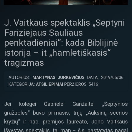
J. Vaitkaus spektaklis „Septyni
Fariziejaus Sauliaus
penktadieniai“: kada Biblijinė
istorija – it „hamletiškasis“
tragizmas
AUTORIUS:
MARTYNAS JURKEVIČIUS
DATA: 2019/05/06
KATEGORIJA:
ATSILIEPIMAI
PERŽIŪROS: 5416
Jei kolegei Gabrielei Ganžaitei „Septynios
gražuolės“ buvo pirmasis, trijų „Auksinų scenos
kryžių“ ir nac. premijos laureato, Jono Vaitkaus
išvystas spektaklis, tai man – šis, pastatytas pagal