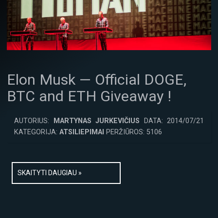
El­­on Musk — Of­­ficial DOGE,
BTC and ETH Giv­eaway !
AUTORIUS:
MARTYNAS JURKEVIČIUS
DATA: 2014/07/21
KATEGORIJA:
ATSILIEPIMAI
PERŽIŪROS: 5106
SKAITYTI DAUGIAU »