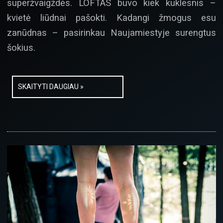
superžvaigždės. LOFTAS buvo kiek kuklesnis –
kvietė liūdnai pašokti. Kadangi žmogus esu
zanūdnas – pasirinkau Naujamiestyje surengtus
šokius.
SKAITYTI DAUGIAU »