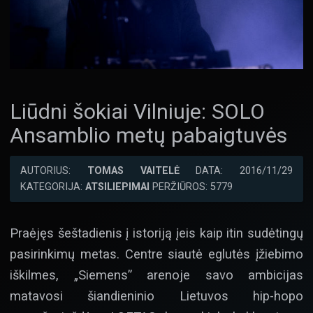
Liūdni šokiai Vilniuje: SOLO
Ansamblio metų pabaigtuvės
AUTORIUS:
TOMAS VAITELĖ
DATA: 2016/11/29
KATEGORIJA:
ATSILIEPIMAI
PERŽIŪROS: 5779
Praėjęs šeštadienis į istoriją įeis kaip itin sudėtingų
pasirinkimų metas. Centre siautė eglutės įžiebimo
iškilmes, „Siemens” arenoje savo ambicijas
matavosi šiandieninio Lietuvos hip-hopo