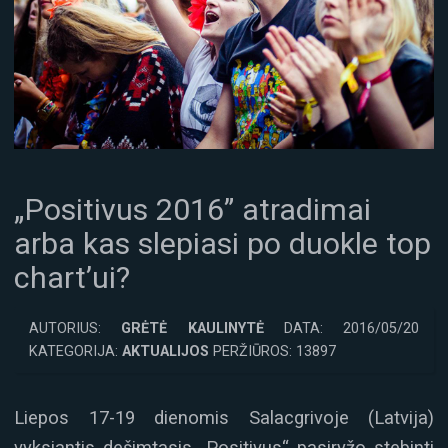
„Positivus 2016” atradimai
arba kas slepiasi po duokle top
chart’ui?
AUTORIUS:
GRĖTĖ KAULINYTĖ
DATA: 2016/05/20
KATEGORIJA:
AKTUALIJOS
PERŽIŪROS: 13897
Liepos 17-19 dienomis Salacgrivoje (Latvija)
vyksiantis dešimtasis „Positivus“ pasiryžo stebinti