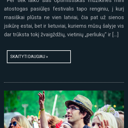
Per tiek laiko šias optimistiškas muzikines mini
atostogas pasiūlęs festivalis tapo renginiu, į kurį
masiškai plūsta ne vien latviai, čia pat už sienos
įsikūrę estai, bet ir lietuviai, kuriems mūsų šalyje vis
dar trūksta tokį žvaigždžių, vietinių „perliukų“ ir […]
SKAITYTI DAUGIAU »