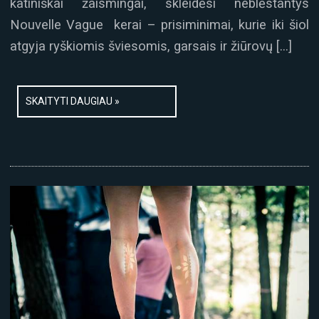
katiniškai žaismingai, skleidėsi neblėstantys
Nouvelle Vague kerai – prisiminimai, kurie iki šiol
atgyja ryškiomis šviesomis, garsais ir žiūrovų […]
SKAITYTI DAUGIAU »