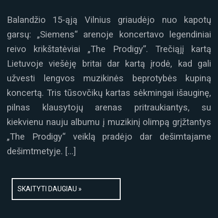
Balandžio 15-ąją Vilnius griaudėjo nuo kapotų
garsų: „Siemens“ arenoje koncertavo legendiniai
reivo krikštatėviai „The Prodigy”. Trečiąjį kartą
Lietuvoje viešėję britai dar kartą įrodė, kad gali
užvesti lengvos muzikinės beprotybės kupiną
koncertą. Tris tūsovčikų kartas sėkmingai išauginę,
pilnas klausytojų arenas pritraukiantys, su
kiekvienu nauju albumu į muzikinį olimpą grįžtantys
„The Prodigy“ veiklą pradėjo dar dešimtajame
dešimtmetyje. […]
SKAITYTI DAUGIAU »