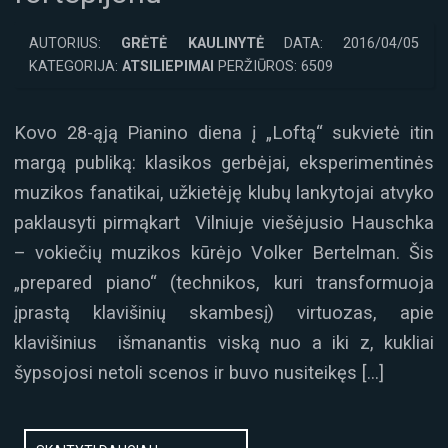
AUTORIUS:
GRĖTĖ KAULINYTĖ
DATA: 2016/04/05
KATEGORIJA:
ATSILIEPIMAI
PERŽIŪROS: 6509
Kovo 28-ąją Pianino diena į „Loftą“ sukvietė itin
margą publiką: klasikos gerbėjai, eksperimentinės
muzikos fanatikai, užkietėję klubų lankytojai atvyko
paklausyti pirmąkart Vilniuje viešėjusio Hauschka
– vokiečių muzikos kūrėjo Volker Bertelman. Šis
„prepared piano“ (technikos, kuri transformuoja
įprastą klavišinių skambesį) virtuozas, apie
klavišinius išmanantis viską nuo a iki z, kukliai
šypsojosi netoli scenos ir buvo nusiteikęs […]