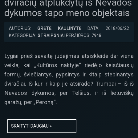
dviračių atplukdytų iš Nevados
dykumos tapo meno objektais
AUTORIUS:
GRĖTĖ KAULINYTĖ
DATA: 2018/06/22
KATEGORIJA:
STRAIPSNIAI
PERŽIŪROS: 7948
Lygiai prieš savaitę judėjimas atsiskleidė dar viena
veikla, kai „Kultūros naktyje“ riedėjo keisčiausių
formų, šviečiantys, pypsintys ir kitaip stebinantys
dviračiai. Iš kur ir kaip jie atsirado? Trumpai – iš iš
Nevados dykumos, per Telšius, ir iš lietuviškų
garažų, per „Peroną“.
SKAITYTI DAUGIAU »