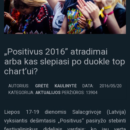
„Positivus 2016” atradimai
arba kas slepiasi po duokle top
chart’ui?
AUTORIUS:
GRĖTĖ KAULINYTĖ
DATA: 2016/05/20
KATEGORIJA:
AKTUALIJOS
PERŽIŪROS: 13904
Liepos 17-19 dienomis Salacgrivoje (Latvija)
vyksiantis dešimtasis „Positivus“ pasiryžo stebinti
festivalininkus dideliais vardais: ko jau verta