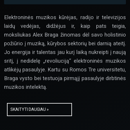
Elektroninės muzikos kūrėjas, radijo ir televizijos
laidų vedėjas, didžėjus ir, kaip pats teigia,
moksliukas Alex Braga žinomas dėl savo holistinio
požiūrio į muziką, kūrybos sektorių bei darnią ateitį.
Jo energija ir talentas jau kurį laiką nukreipti į naują
sritį, į nedidelę „revoliuciją“ elektroninės muzikos
atlikėjų pasaulyje. Kartu su Romos Tre universitetu,
Braga vysto bei testuoja pirmąjį pasaulyje dirbtinės
muzikos intelektą.
SKAITYTI DAUGIAU »