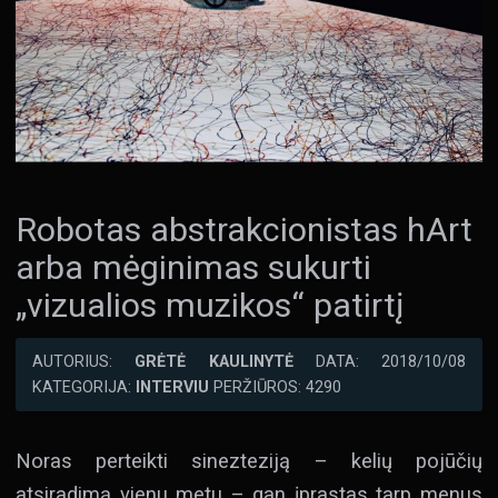
Robotas abstrakcionistas hArt
arba mėginimas sukurti
„vizualios muzikos“ patirtį
AUTORIUS:
GRĖTĖ KAULINYTĖ
DATA: 2018/10/08
KATEGORIJA:
INTERVIU
PERŽIŪROS: 4290
Noras perteikti sinezteziją – kelių pojūčių
atsiradimą vienu metu – gan įprastas tarp menus