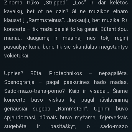
Žinoma trūko „Stripped“, „Los“ ir dar kelėtos
kavalkų, bet ot ne dzin? Gi ne muzikos einam
klausyt į „Rammsteinus“. Juokauju, bet muzika R+
koncerte – tik maža dalelė to ką gauni. Būtent šou,
manau, daugumą ir masina, nes tokį reginį
pasaulyje kuria bene tik šie skandalus mėgstantys
vokietukai.
Ugnies? Būta. Pirotechnikos – nepagailėta.
Scenografija – pagal paskutines hado madas.
Sado-mazo-trans-porno? Kaip ir visada… Šiame
koncerte buvo viskas ką pagal išsilavinimą
geriausiai sugeba „Rammstein“. Ugnimi buvo
spjaudomasi, dūmais buvo myžama, fejerverkais
sugebėta ir pasitaškyt, o sado-mazo