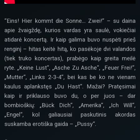
“Eins! Hier kommt die Sonne… Zwei!” – su daina
apie žvaigždę, kurios vardas yra saulė, vokiečiai
atidarė koncertą. Ir kaip galima buvo nuspėti prieš
renginį – hitas keitė hitą, ko pasėkoje dvi valandos
(tiek truko koncertas), prabėgo kaip greita meilė
ryte. „Keine Lust“, „Asche Zu Asche“, „Feuer Frei!“,
„Mutter“, „Links 2-3-4“, bei kas be ko ne vienam
kaulus aplankstęs „Du Hast“. Mažai? Pratęsimai
kaip ir priklauso buvo du, o per juos – dar
bombioškių: „Bück Dich“, „Amerika“, „Ich Will“,
„Engel“, kol galiausiai paskutinis akordas
suskamba erotiška gaida – „Pussy“.