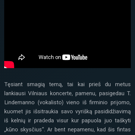
Tęsiant smagią temą, tai kai prieš du metus
lankiausi Vilniaus koncerte, pamenu, pasigedau T.
Lindemanno (vokalisto) vieno iš firminio prijomo,
kuomet jis išsitraukia savo vyrišką pasididžiavimą
iš kelnių ir pradeda visur kur papuola juo taškyti
„kūno skysčius“. Ar bent nepamenu, kad šis fintas