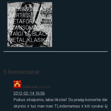
ANUBI VINILAS
„MIRTIES
METAFORA“:
KLAUSOMA IR
ĮTAIGI LT BLACK
METAL KLASIKA
5 komentarai:
Gabrielė
parašė:
2012-02-14 16:06
Puikus straipsnis, labai tiksliai! Du praėję koncertai dar
skyrėsi ir tuo man man T.Lindemannas ir kiti vyrukai šį