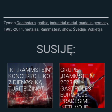
Žymos:
Deathstars
,
gothic
,
industrial metal
,
made in germany
1995-2011
,
metalas
,
Rammstein
,
show
,
Švedija
,
Vokietija
SUSIJĘ:
IKI „RAMMSTEIN“
GRUPĖ
KONCERTO LIKO
„RAMMSTEIN“:
7 DIENOS: KĄ
2023 M.
TURITE ŽINOTI
GASTROLES
EUROPOJE
PRADĖSIME
LIETUVOJE