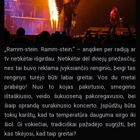
„Ramm-stein. Ramm-stein.“ – anądien per radiją ar
tv netikėtai išgirdau. Netikėtai dėl dviejų priežasčių;
nes tai buvo reklama įvyksiančio renginio, beigi tas
renginys turėjo būti labai greitai. Vos du metai
prabėgo! Nuo to kojas pakirtusio, smegenis
ištaškiusio, veido šukuoseną pakoregavusio, bei
šiaip sprandą surakinusio koncerto. Įspūdžių būta
tokių karštų, kad ta temperatūra dauguma sirgo iki
šiol. Gi vokiečiai, tradiciškai pažadėjo sugrįžti, bet
kas tikėjosi, kad taip greitai?