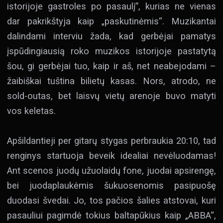
istorijoje gastroles po pasaulį”, kurias ne vienas
dar pakrikštyja kaip „paskutinėmis“. Muzikantai
dalindami interviu žada, kad gerbėjai pamatys
įspūdingiausią roko muzikos istorijoje pastatytą
šou, gi gerbėjai tuo, kaip ir aš, net neabejodami –
žaibiškai tuština bilietų kasas. Nors, atrodo, ne
sold-outas, bet laisvų vietų arenoje buvo matyti
vos keletas.
Apšildantieji per gitarų stygas perbraukia 20:10, tad
renginys startuoja beveik idealiai nevėluodamas!
Ant scenos juodų užuolaidų fone, juodai apsirengę,
bei juodaplaukėmis šukuosenomis pasipuošę
duodasi švedai. Jo, tos pačios šalies atstovai, kuri
pasauliui pagimdė tokius baltapūkius kaip „ABBA“,