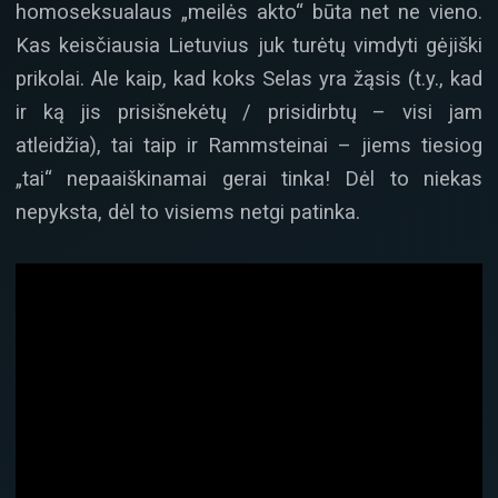
homoseksualaus „meilės akto“ būta net ne vieno.
Kas keisčiausia Lietuvius juk turėtų vimdyti gėjiški
prikolai. Ale kaip, kad koks Selas yra žąsis (t.y., kad
ir ką jis prisišnekėtų / prisidirbtų – visi jam
atleidžia), tai taip ir Rammsteinai – jiems tiesiog
„tai“ nepaaiškinamai gerai tinka! Dėl to niekas
nepyksta, dėl to visiems netgi patinka.