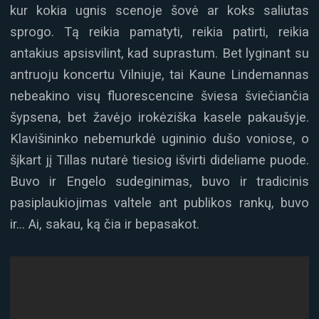
kur kokia ugnis scenoje šovė ar koks saliutas
sprogo. Tą reikia pamatyti, reikia patirti, reikia
antakius apsisvilint, kad suprastum. Bet lyginant su
antruoju koncertu Vilniuje, tai Kaune Lindemannas
nebeakino visų fluorescencine šviesa šviečiančia
šypsena, bet žavėjo irokėziška kasele pakaušyje.
Klavišininko nebemurkdė ugininio dušo voniose, o
šįkart jį Tillas nutarė tiesiog išvirti dideliame puode.
Buvo ir Engelo sudeginimas, buvo ir tradicinis
pasiplaukiojimas valtele ant publikos rankų, buvo
ir… Ai, sakau, ką čia ir bepasakot.