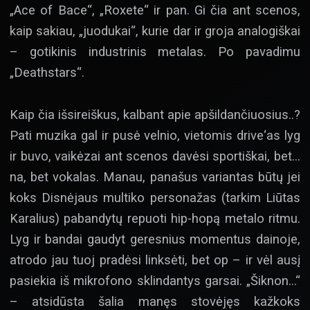
„Ace of Bace“, „Roxete“ ir pan. Gi čia ant scenos,
kaip sakiau, „juodukai“, kurie dar ir groja analogiškai
– gotikinis industrinis metalas. Po pavadimu
„Deathstars“.
Kaip čia išsireiškus, kalbant apie apšildančiuosius..?
Pati muzika gal ir pusė velnio, vietomis drive‘as lyg
ir buvo, vaikėzai ant scenos davėsi sportiškai, bet…
na, bet vokalas. Manau, panašus variantas būtų jei
koks Disnėjaus multiko personažas (tarkim Liūtas
Karalius) pabandytų repuoti hip-hopą metalo ritmu.
Lyg ir bandai gaudyt geresnius momentus dainoje,
atrodo jau tuoj pradėsi linksėti, bet op – ir vėl ausį
pasiekia iš mikrofono sklindantys garsai. „Šiknon…“
– atsidūsta šalia manęs stovėjęs kažkoks