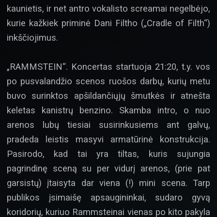
kaunietis, ir net antro vokalisto screamai negelbėjo,
kurie kažkiek priminė Dani Filtho („Cradle of Filth“)
inkščiojimus.
„RAMMSTEIN“. Koncertas startuoja 21:20, t.y. vos
po pusvalandžio scenos ruošos darbų, kurių metu
buvo surinktos apšildančiųjų šmutkės ir atnešta
keletas kanistrų benzino. Skamba intro, o nuo
arenos lubų tiesiai susirinkusiems ant galvų,
pradeda leistis masyvi armatūrinė konstrukcija.
Pasirodo, kad tai yra tiltas, kuris sujungia
pagrindinę sceną su per vidurį arenos, (prie pat
garsistų) įtaisyta dar viena (!) mini scena. Tarp
publikos įsimaišę apsaugininkai, sudaro gyvą
koridorių, kuriuo Rammsteinai vienas po kito pakyla