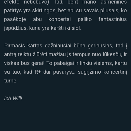
efekto nebebuvo) Tad, bent mano asmeninės
patirtys yra skirtingos, bet abi su savais pliusais, ko
pasėkoje abu koncertai paliko fantastinius
įspūdžius, kurie yra karšti iki šiol.
Pirmasis kartas dažniausiai būna geriausias, tad į
antrą reiktų žiūrėti mažiau įsitempus nuo lūkesčių ir
viskas bus gerai! To pabaigai ir linkiu visiems, kartu
su tuo, kad R+ dar pavarys… sugrįžimo koncertinį
turnė.
Ich Will!