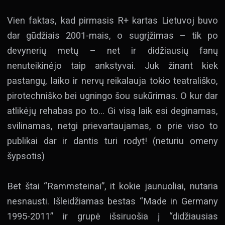
Vien faktas, kad pirmasis R+ kartas Lietuvoj buvo
dar gūdžiais 2001-mais, o sugrįžimas – tik po
devynerių metų – net ir didžiausių fanų
nenuteikinėjo taip ankstyvai. Juk žinant kiek
pastangų, laiko ir nervų reikalauja tokio teatrališko,
pirotechniško bei ugningo šou sukūrimas. O kur dar
atlikėjų rehabas po to… Gi visą laik esi deginamas,
svilinamas, netgi prievartaujamas, o prie viso to
publikai dar ir dantis turi rodyt! (neturiu omeny
šypsotis)
Bet štai “Rammsteinai”, it kokie jaunuoliai, nutaria
nesnausti. Išleidžiamas bestas “Made in Germany
1995-2011” ir grupė išsiruošia į “didžiausias