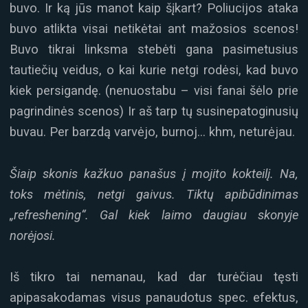
buvo. Ir ką jūs manot kaip šįkart? Poliucijos ataka
buvo atlikta visai netikėtai ant mažosios scenos!
Buvo tikrai linksma stebėti gana pasimetusius
tautiečių veidus, o kai kurie netgi rodėsi, kad buvo
kiek persigandę. (nenuostabu – visi fanai šėlo prie
pagrindinės scenos) Ir aš tarp tų susinepatoginusių
buvau. Per barzdą varvėjo, burnoj… khm, neturėjau.
Šiaip skonis kažkuo panašus į mojito kokteilį. Na,
toks mėtinis, netgi gaivus. Tiktų apibūdinimas
„refreshening“. Gal kiek laimo daugiau skonyje
norėjosi.
Iš tikro tai nemanau, kad dar turėčiau tęsti
apipasakodamas visus panaudotus spec. efektus,