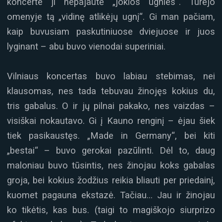
koncerte ji nepajautė „jokios ugnies“. Turėjo
omenyje tą „vidinę atlikėjų ugnį“. Gi man pačiam,
kaip buvusiam paskutiniuose dviejuose ir juos
lyginant – abu buvo vienodai superiniai.
Vilniaus koncertas buvo labiau stebimas, nei
klausomas, nes tada tebuvau žinojęs kokius du,
tris gabalus. O ir jų pilnai pakako, nes vaizdas –
visiškai nokautavo. Gi į Kauno renginį – ėjau šiek
tiek pasikaustęs. „Made in Germany“, bei kiti
„bestai“ – buvo gerokai pazūlinti. Dėl to, daug
maloniau buvo tūsintis, nes žinojau koks gabalas
groja, bei kokius žodžius reikia bliauti per priedainį,
kuomet pagauna ekstazė. Tačiau… Jau ir žinojau
ko tikėtis, kas bus. (taigi to magiškojo siurprizo