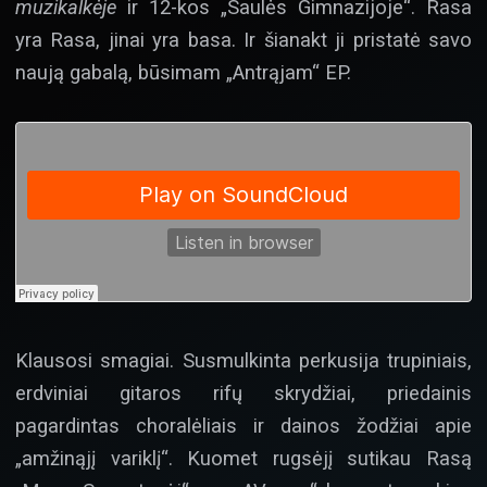
muzikalkėje
ir 12-kos „Saulės Gimnazijoje“. Rasa
yra Rasa, jinai yra basa. Ir šianakt ji pristatė savo
naują gabalą, būsimam „Antrąjam“ EP.
Klausosi smagiai. Susmulkinta perkusija trupiniais,
erdviniai gitaros rifų skrydžiai, priedainis
pagardintas choralėliais ir dainos žodžiai apie
„amžinąjį variklį“. Kuomet rugsėjį sutikau Rasą