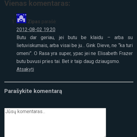
Vienas komentaras:
Zipas
parašė:
2012-08-02 19:20
Butu dar geriau, jei butu be klaidu – arba su
lietuviskumais, arba visai be ju… Gink Dieve, ne “ka turi
omeni”. O Rasa yra super, ypac jei ne Elisabeth Frazer
butu buvusi pries tai. Bet ir taip daug dziaugsmo.
Atsakyti
Parašykite komentarą