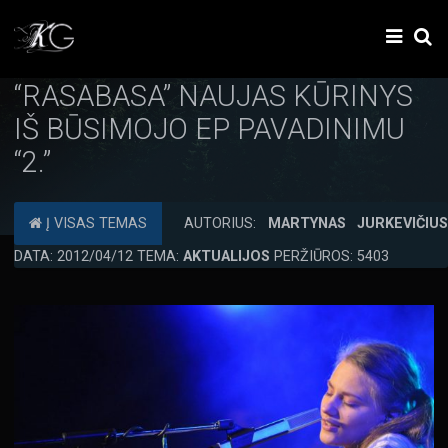
“RASABASA” NAUJAS KŪRINYS
IŠ BŪSIMOJO EP PAVADINIMU
“2.”
Į VISAS TEMAS
AUTORIUS:
MARTYNAS JURKEVIČIU
DATA: 2012/04/12 TEMA:
AKTUALIJOS
PERŽIŪROS: 5403