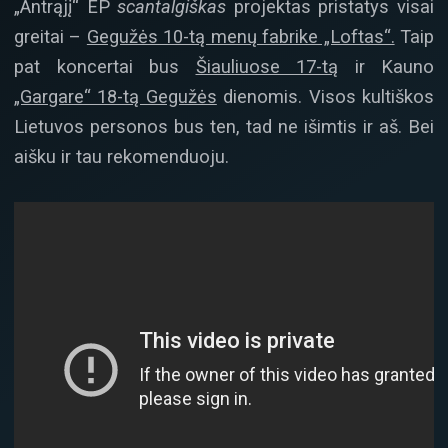
„Antrąjį“ EP
scantalgiškas
projektas pristatys visai
greitai –
Gegužės 10-tą menų fabrike „Loftas“.
Taip
pat koncertai bus
Šiauliuose 17-tą
ir Kauno
„Gargare“ 18-tą Gegužės
dienomis. Visos kultiškos
Lietuvos personos bus ten, tad ne išimtis ir aš. Bei
aišku ir tau rekomenduoju.