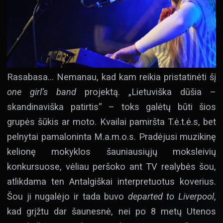
Rasabasa… Nemanau, kad kam reikia pristatinėti šį
one girl‘s band
projektą. „Lietuviška dūšia –
skandinaviška patirtis“ – toks galėtų būti šios
grupės šūkis ar moto. Kvailai pamiršta T.ė.t.ė.s, bet
pelnytai pamaloninta M.a.m.o.s. Pradėjusi muzikinę
kelionę mokyklos šauniausiųjų moksleivių
konkursuose, vėliau peršoko ant TV realybės šou,
atlikdama ten Antalgiškai interpretuotus koverius.
Šou ji nugalėjo ir tada buvo
departed to Liverpool
,
kad grįžtu dar šaunesnė, nei po 8 metų Utenos