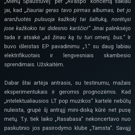
„Menų Spaustuvėj“ per „AVaspo“ koncertą sakiau
jai, kad
„žiauriai geras tavo pirmas albumas, bet jo
aranžuotės pulsuoja kažkokį tai šaltuką, norėtųsi
jose kažkokio tai didesnio karščio
!“
Jinai palinksėjo
tada ir atsakė
„aš žinau ką tu turi omenį, bus.“
Ir
buvo išleistas EP pavadinimu „1.“ su daug labiau
elektrifikuotais ir lengvesniais skambesio
sprendimais. Užskaitėm.
Dabar štai artėja antrasis, su testinumu, mažais
eksperimentukais ir geromis prognozėmis. Kad
„intelektualiausios LT pop muzikos“ kartelė nebūtų
nuleista, grupė šį antrąjį mini-diską kūrė net pusę
metų. T.y. tiek laiko „Rasabasa“ nekoncertavo nuo
paskutinio jos pasirodymo klube „Tamsta“. Savąjį