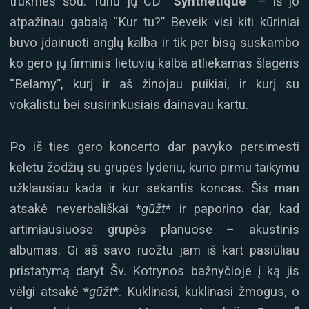
trukmės šou. Turiu jų CD
“Synthetique”
– iš jo
atpažinau gabalą “Kur tu?” Beveik visi kiti kūriniai
buvo įdainuoti anglų kalba ir tik per bisą suskambo
ko gero jų firminis lietuvių kalba atliekamas šlageris
“Belamy”, kurį ir aš žinojau puikiai, ir kurį su
vokalistu bei susirinkusiais dainavau kartu.
Po iš ties gero koncerto dar pavyko persimesti
keletu žodžių su grupės lyderiu, kurio pirmu taikymu
užklausiau kada ir kur sekantis koncas. Šis man
atsakė neverbališkai *
gūžt
* ir paporino dar, kad
artimiausiuose grupės planuose – akustinis
albumas. Gi aš savo ruožtu jam iš kart pasiūliau
pristatymą daryt Šv. Kotrynos bažnyčioje į ką jis
vėlgi atsakė *
gūžt
*. Kuklinasi, kuklinasi žmogus, o