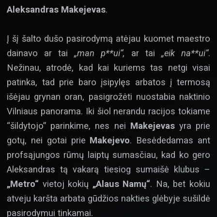
Aleksandras Makejevas
.
Į šį šalto dušo pasirodymą atėjau kuomet maestro
dainavo ar tai
„man p**ui“,
ar tai
„eik na**ui“
.
Nežinau, atrodė, kad kai kuriems tas netgi visai
patinka, tad prie baro įsipylęs arbatos į termosą
išėjau grynan oran, pasigrožėti nuostabia naktinio
Vilniaus panorama. Iki šiol nerandu racijos tokiame
“šildytojo” parinkime, nes nei
Makejevas
yra prie
gotų, nei gotai prie
Makejevo
. Besėdedamas ant
profsąjungos rūmų laiptų sumasčiau, kad ko gero
Aleksandras tą vakarą tiesiog sumaišė klubus –
„Metro“
vietoj kokių
„Alaus Namų“
. Na, bet kokiu
atveju karšta arbata gūdžios nakties glėbyje sušildė
pasirodymui tinkamai.