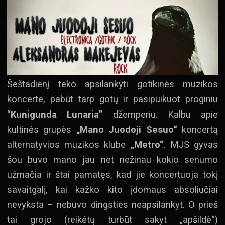
Šeštadienį teko apsilankyti gotikinės muzikos
koncerte, pabūt tarp gotų ir pasipuikuot proginiu
“
Kunigunda Lunaria”
džemperiu. Kalbu apie
kultinės grupės
„Mano Juodoji Sesuo“
koncertą
alternatyvios muzikos klube
„Metro“
. MJS gyvas
šou buvo mano jau net nežinau kokio senumo
užmačia ir štai pamatęs, kad jie koncertuoja tokį
savaitgalį, kai kažko kito įdomaus absoliučiai
nevyksta – nebuvo dingsties neapsilankyt. O prieš
tai grojo (reikėtų turbūt sakyt „apšildė“)