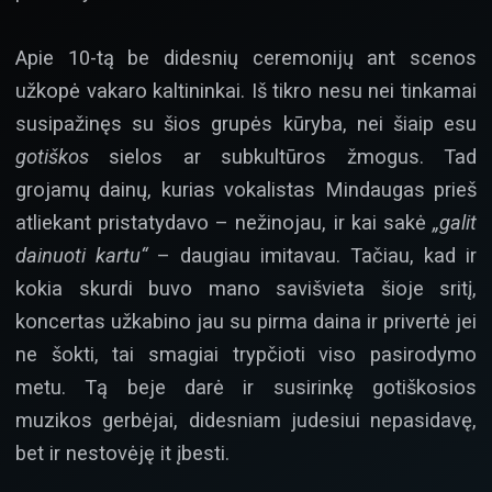
Apie 10-tą be didesnių ceremonijų ant scenos
užkopė vakaro kaltininkai. Iš tikro nesu nei tinkamai
susipažinęs su šios grupės kūryba, nei šiaip esu
gotiškos
sielos ar subkultūros žmogus. Tad
grojamų dainų, kurias vokalistas Mindaugas prieš
atliekant pristatydavo – nežinojau, ir kai sakė
„galit
dainuoti kartu“
– daugiau imitavau. Tačiau, kad ir
kokia skurdi buvo mano savišvieta šioje sritį,
koncertas užkabino jau su pirma daina ir privertė jei
ne šokti, tai smagiai trypčioti viso pasirodymo
metu. Tą beje darė ir susirinkę gotiškosios
muzikos gerbėjai, didesniam judesiui nepasidavę,
bet ir nestovėję it įbesti.