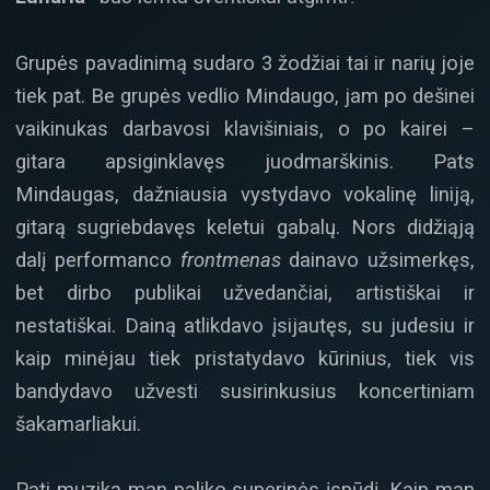
Grupės pavadinimą sudaro 3 žodžiai tai ir narių joje
tiek pat. Be grupės vedlio Mindaugo, jam po dešinei
vaikinukas darbavosi klavišiniais, o po kairei –
gitara apsiginklavęs juodmarškinis. Pats
Mindaugas, dažniausia vystydavo vokalinę liniją,
gitarą sugriebdavęs keletui gabalų. Nors didžiąją
dalį performanco
frontmenas
dainavo užsimerkęs,
bet dirbo publikai užvedančiai, artistiškai ir
nestatiškai. Dainą atlikdavo įsijautęs, su judesiu ir
kaip minėjau tiek pristatydavo kūrinius, tiek vis
bandydavo užvesti susirinkusius koncertiniam
šakamarliakui.
Pati muzika man paliko superinės įspūdį. Kaip man