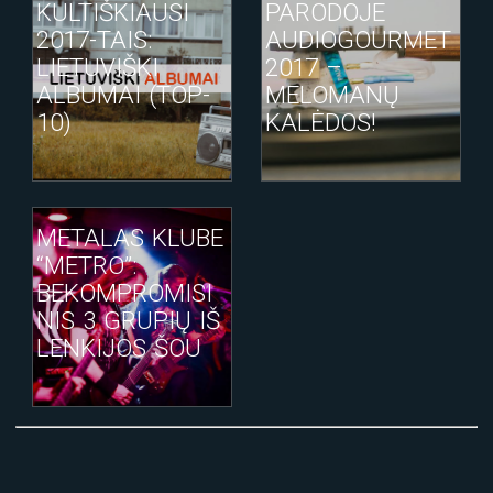
KULTIŠKIAUSI
PARODOJE
2017-TAIS:
AUDIOGOURMET
LIETUVIŠKI
2017 –
ALBUMAI (TOP-
MELOMANŲ
10)
KALĖDOS!
METALAS KLUBE
“METRO”:
BEKOMPROMISI
NIS 3 GRUPIŲ IŠ
LENKIJOS ŠOU