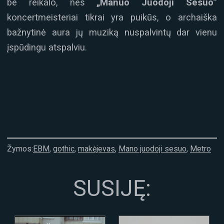
be reikalo, nes
„Manuo Juodoji Sesuo“
koncertmeisteriai tikrai yra puikūs, o archaiška
bažnytinė aura jų muziką nuspalvintų dar vienu
įspūdingu atspalviu.
Žymos:
EBM
,
gothic
,
makėjevas
,
Mano juodoji sesuo
,
Metro
SUSIJĘ: