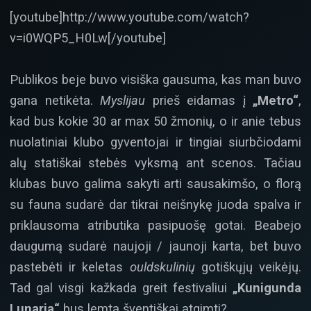
[youtube]http://www.youtube.com/watch?
v=i0WQP5_H0Lw[/youtube]
Publikos beje buvo visiška gausuma, kas man buvo
gana netikėta.
Myslijau
prieš eidamas į
„Metro“
,
kad bus kokie 30 ar max 50 žmonių, o ir anie tebus
nuolatiniai klubo gyventojai ir tingiai siurbčiodami
alų statiškai stebės vyksmą ant scenos. Tačiau
klubas buvo galima sakyti arti sausakimšo, o florą
su fauna sudarė dar tikrai neišnykę juoda spalva ir
priklausoma atributika pasipuošę gotai. Beabejo
daugumą sudarė naujoji / jaunoji karta, bet buvo
pastebėti ir keletas
ouldskulinių
gotiškųjų veikėjų.
Tad gal visgi kažkada greit festivaliui
„Kunigunda
Lunaria“
bus lemta šventiškai atgimti?