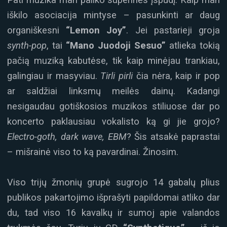
iškilo asociacija mintyse – pasunkinti ar daug
organiškesni
“Lemon Joy”
. Jei pastarieji groja
synth-pop
, tai
“Mano Juodoji Sesuo”
atlieka tokią
pačią muziką kabutėse, tik kaip minėjau trankiau,
galingiau ir masyviau.
Tirli pirli
čia nėra, kaip ir pop
ar saldžiai linksmų meilės dainų. Kadangi
nesigaudau gotiškosios muzikos stiliuose dar po
koncerto paklausiau vokalisto ką gi jie grojo?
Electro-goth, dark wave, EBM
? Šis atsakė paprastai
– mišrainė viso to ką pavardinai. Žinosim.
Viso trijų žmonių grupė sugrojo 14 gabalų plius
publikos pakartojimo išprašyti papildomai atliko dar
du, tad viso 16 kavalkų ir sumoj apie valandos