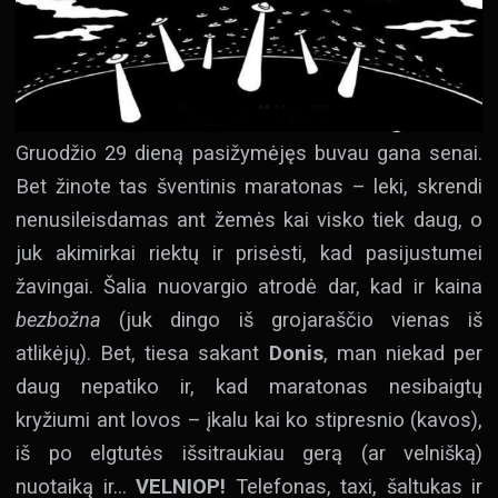
Gruodžio 29 dieną pasižymėjęs buvau gana senai.
Bet žinote tas šventinis maratonas – leki, skrendi
nenusileisdamas ant žemės kai visko tiek daug, o
juk akimirkai riektų ir prisėsti, kad pasijustumei
žavingai. Šalia nuovargio atrodė dar, kad ir kaina
bezbožna
(juk dingo iš grojaraščio vienas iš
atlikėjų). Bet, tiesa sakant
Donis
, man niekad per
daug nepatiko ir, kad maratonas nesibaigtų
kryžiumi ant lovos – įkalu kai ko stipresnio (kavos),
iš po elgtutės išsitraukiau gerą (ar velnišką)
nuotaiką ir…
VELNIOP!
Telefonas, taxi, šaltukas ir