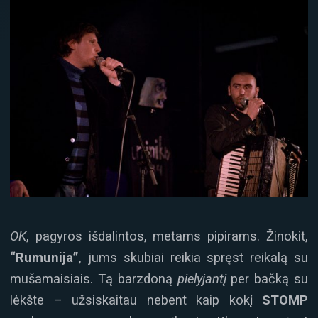
OK
, pagyros išdalintos, metams pipirams. Žinokit,
“Rumunija”
, jums skubiai reikia spręst reikalą su
mušamaisiais. Tą barzdoną
pielyjantį
per bačką su
lėkšte – užsiskaitau nebent kaip kokį
STOMP