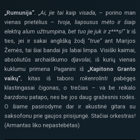
„Rumunija“
.
„Ai, jie tai kaip visada,
– porino man
vienas prietėlius –
tvoja, liapsusus mėto ir šiaip
elektrą alum užtrumpina, bet tuo jie juk ir z***s!”
Ir iš
ties, jei ir sakai anglišką žodį “
true”
ant Marijos
Žemės, tai šiai bandai jis labai limpa. Visiški kaimai,
absoliutūs archaiškumo
djavolai
, iš kurių vienas
kuklumu primena Paganini iš
„Kapitono Granto
vaikų“
, kitas iš taboro
rokenrolinti
pabėgęs
klastingasai čigonas, o trečias – va be reikalo
barzdonu
patapo, nes be jos daug gražesnis rodės.
O šiame pasirodyme dar ir akustinė gitara su
saksofonu prie gaujos prisijungė. Stačiai orkestras!
(Armantas liko nepastebėtas)