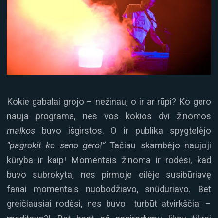
Kokie gabalai grojo – nežinau, o ir ar rūpi? Ko gero
nauja programa, nes vos kokios dvi žinomos
malkos
buvo išgirstos. O ir publika spygtelėjo
“pagrokit ko seno gero!”
Tačiau skambėjo naujoji
kūryba ir kaip! Momentais žinoma ir rodėsi, kad
buvo subrokyta, nes pirmoje eilėje susibūriavę
fanai momentais nuobodžiavo, snūduriavo. Bet
greičiausiai rodėsi, nes buvo turbūt atvirkščiai –