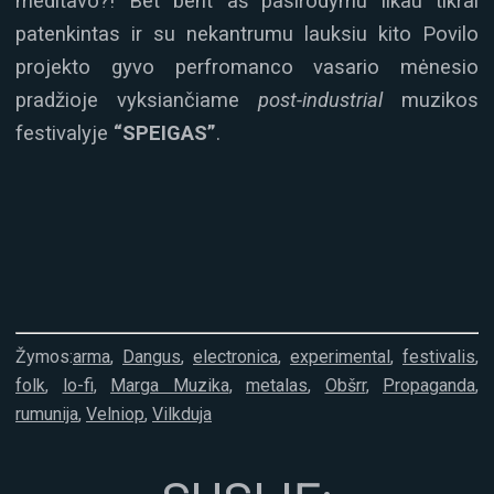
meditavo?! Bet bent aš pasirodymu likau tikrai
patenkintas ir su nekantrumu lauksiu kito Povilo
projekto gyvo perfromanco vasario mėnesio
pradžioje vyksiančiame
post-industrial
muzikos
festivalyje
“SPEIGAS”
.
Žymos:
arma
,
Dangus
,
electronica
,
experimental
,
festivalis
,
folk
,
lo-fi
,
Marga Muzika
,
metalas
,
Obšrr
,
Propaganda
,
rumunija
,
Velniop
,
Vilkduja