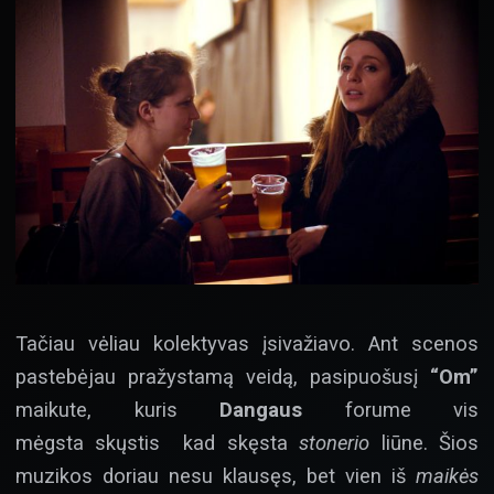
Tačiau vėliau kolektyvas įsivažiavo. Ant scenos
pastebėjau pražystamą veidą, pasipuošusį
“Om”
maikute, kuris
Dangaus
forume vis
mėgsta skųstis kad skęsta
stonerio
liūne. Šios
muzikos doriau nesu klausęs, bet vien iš
maikės