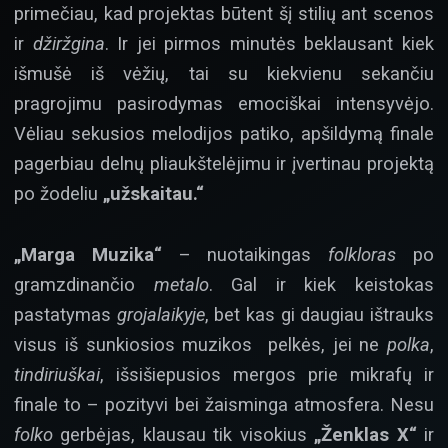
primečiau, kad projektas būtent šį stilių ant scenos
ir
džiržgina
. Ir jei pirmos minutės beklausant kiek
išmušė iš vėžių, tai su kiekvienu sekančiu
pragrojimu pasirodymas emociškai intensyvėjo.
Vėliau sekusios melodijos patiko, apšildymą finale
pagerbiau delnų pliaukštelėjimu ir įvertinau projektą
po žodeliu
„užskaitau.“
„Marga Muzika“
– nuotaikingas
folkloras
po
gramzdinančio
metalo
. Gal ir kiek keistokas
pastatymas
grojalaikyje
, bet kas gi daugiau ištrauks
visus iš sunkiosios muzikos pelkės, jei ne
polka
,
tindiriuškai
, išsišiepusios mergos prie mikrafų ir
finale to – pozityvi bei žaisminga atmosfera. Nesu
folko
gerbėjas, klausau tik visokius
„Ženklas X“
ir