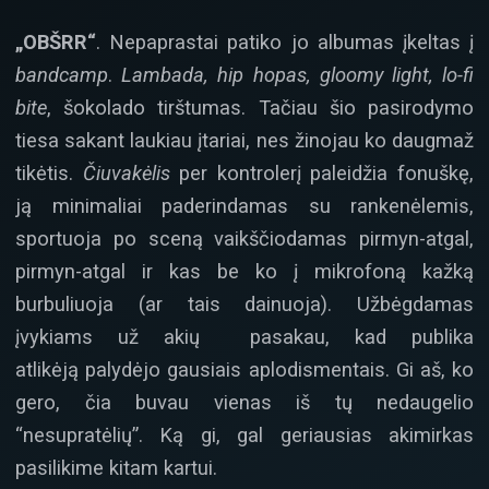
„OBŠRR“
. Nepaprastai patiko jo albumas įkeltas į
bandcamp
.
Lambada, hip hopas, gloomy light, lo-fi
bite
, šokolado tirštumas. Tačiau šio pasirodymo
tiesa sakant laukiau įtariai, nes žinojau ko daugmaž
tikėtis.
Čiuvakėlis
per kontrolerį paleidžia fonuškę,
ją minimaliai paderindamas su rankenėlemis,
sportuoja po sceną vaikščiodamas pirmyn-atgal,
pirmyn-atgal ir kas be ko į mikrofoną kažką
burbuliuoja (ar tais dainuoja). Užbėgdamas
įvykiams už akių pasakau, kad publika
atlikėją palydėjo gausiais aplodismentais. Gi aš, ko
gero, čia buvau vienas iš tų nedaugelio
“nesupratėlių”. Ką gi, gal geriausias akimirkas
pasilikime kitam kartui.