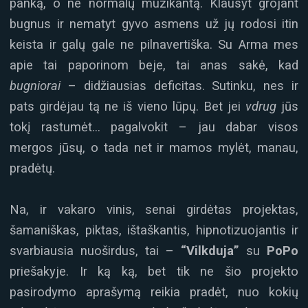
panką, o ne normalų muzikantą. Klausyt grojant
bugnus ir nematyt gyvo asmens už jų rodosi itin
keista ir galų gale ne pilnavertiška. Su Arma mes
apie tai paporinom beje, tai anas sakė, kad
bugniorai
– didžiausias deficitas. Sutinku, nes ir
pats girdėjau tą ne iš vieno lūpų. Bet jei
vdrug
jūs
tokį rastumėt… pagalvokit – jau dabar visos
mergos jūsų, o tada net ir mamos mylėt, manau,
pradėtų.
Na, ir vakaro vinis, senai girdėtas projektas,
šamaniškas, piktas, ištaškantis, hipnotizuojantis ir
svarbiausia nuoširdus, tai –
“Vilkduja”
su
PoPo
priešakyje. Ir ką ką, bet tik ne šio projekto
pasirodymo aprašymą reikia pradėt, nuo kokių