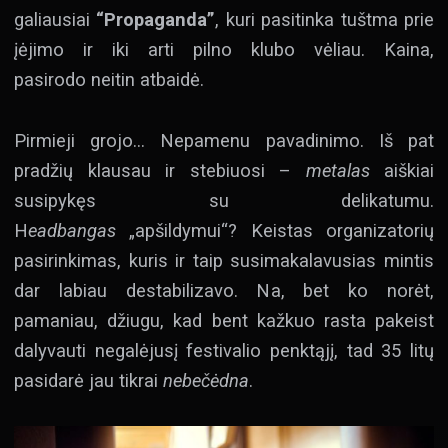
galiausiai
“Propaganda”
, kuri pasitinka tuštma prie
įėjimo ir iki arti pilno klubo vėliau. Kaina,
pasirodo neitin atbaidė.
Pirmieji grojo… Nepamenu pavadinimo. Iš pat
pradžių klausau ir stebiuosi –
metalas
aiškiai
susipykęs su delikatumu.
H
eadbangas
„apšildymui“? Keistas organizatorių
pasirinkimas, kuris ir taip susimakalavusias mintis
dar labiau destabilizavo. Na, bet ko norėt,
pamaniau, džiugu, kad bent kažkuo rasta pakeist
dalyvauti negalėjusį festivalio penktąjį, tad 35 litų
pasidarė jau tikrai
nebečėdna
.