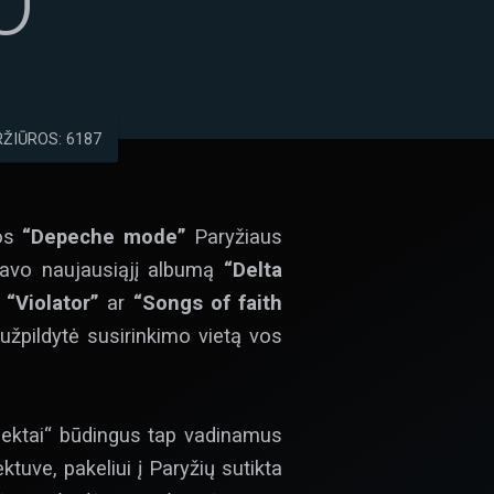
O
ŽIŪROS: 6187
jos
“Depeche mode”
Paryžiaus
savo naujausiąjį albumą
“Delta
“Violator”
ar
“Songs of faith
 užpildytė susirinkimo vietą vos
„sektai“ būdingus tap vadinamus
ktuve, pakeliui į Paryžių sutikta