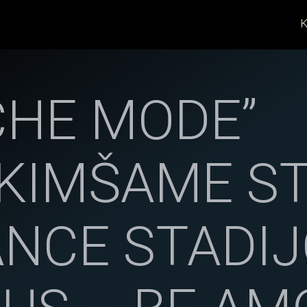
K
CHE MODE”
KIMŠAME S
ANCE STADIJ