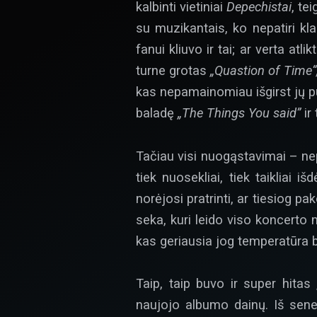
kalbinti vietiniai
Depechistai
, te
su muzikantais, ko nepatiri 
fanui kliuvo ir tai; ar verta atl
turne grotas
„Quastion of Time“
kas nepamainomiau išgirst jų p
baladę
„The Things You said”
ir 
Tačiau visi nuogąstavimai – nep
tiek nuosekliai, tiek taikliai 
norėjosi pratrinti, ar tiesiog p
seka, kuri leido viso koncerto m
kas geriausia jog temperatūra b
Taip, taip buvo ir super hitas 
naujojo albumo dainų. Iš sene