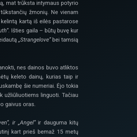
rtą, mat trūksta intymaus potyrio
 tūkstančių žmonių. Ne vienam
u kelintą kartą iš eilės pastarose
uth”
. Išties gaila – būtų buvę kur
geidautą
„Strangelove“
bei tamsią
anokti, nes dainos buvo atliktos
ėtų keleto dainų, kurias taip ir
 suskambę šie numeriai. Ėjo tokia
k užliūliuotiems linguoti. Tačiau
vo gaivus oras.
en“, ir „Angel“
ir dauguma kitų
utinį kart prieš bemaž 15 metų