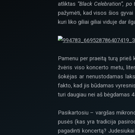
atliktas
“Black Celebration”, po
pažymėti, kad visos šios gyvai k
kuri liko giliai giliai viduje dar 
Pamenu per praeitą turą prieš k
žvėris viso koncerto metu, liter
šokėjas ar nenustodamas lakst
fakto, kad jis būdamas vyresni
turi daugiau nei aš bėgdamas 4
Pasikartosiu – vargšas mikronof
pusės (kas yra tradicija pasiro
pagadinti koncertą? Judesiukai