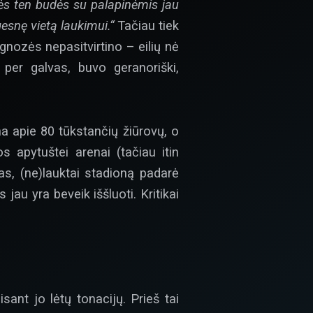
s ten budės su palapinėmis jau
esnę vietą laukimui.“
Tačiau tiek
gnozės nepasitvirtino – eilių nė
per galvas, buvo geranoriški,
a apie 80 tūkstančių žiūrovų, o
 apytuštei arenai (tačiau itin
tas, (ne)lauktai stadioną padarė
jau yra beveik iššluoti. Kritikai
sant jo lėtų tonacijų. Prieš tai