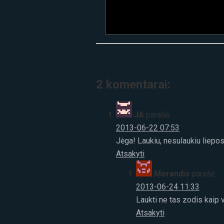
2 komentarai:
JA
parašė:
2013-06-22 07:53
Jėga! Laukiu, nesulaukiu liepos
Atsakyti
Morandis
parašė:
2013-06-24 11:33
Laukti ne tas zodis kaip v
Atsakyti