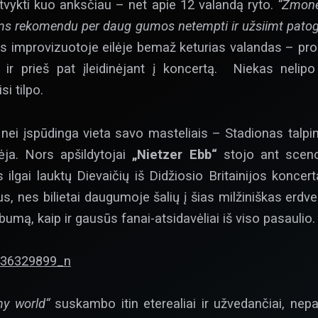
atvykti kuo anksčiau – net apie 12 valandą ryto.
“Žmonė
jums rekomendu per daug gumos netempti ir užsiimt patog
us improvizuotoje eilėje bemaž keturias valandas – pro
r prieš pat įleidinėjant į koncertą. Niekas nelipo 
si tilpo.
nei įspūdinga vieta savo masteliais – Stadionas talpin
ja. Nors apšildytojai
„Nietzer Ebb“
stojo ant scenos
s ilgai lauktų Dievaičių iš Didžiosio Britainijos koncer
 nes bilietai daugumoje šalių į šias milžiniškas erdves 
lbumą, kaip ir gausūs fanai-atsidavėliai iš viso pasaulio.
y world“
suskambo itin eterealiai ir užvedančiai, nepai