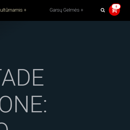
ultūrnamis
Garsų Gelmės
TADE
ONE: