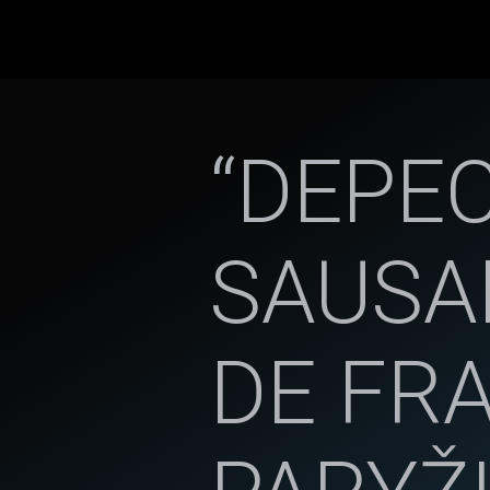
“DEPE
SAUSA
DE FR