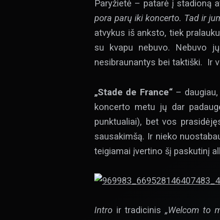
Paryžietė – patarė į stadioną 
pora parų iki koncerto. Tad ir 
atvykus iš anksto, tiek pralauk
su kvapu nebuvo. Nebuvo jų i
nesibraunantys bei taktiški. Ir vi
„Stade de France“
– daugiau, 
koncerto metu jų dar padaugė
punktualiai), bet vos prasidėję
sausakimšą. Ir nieko nuostabaus,
teigiamai įvertino šį paskutinį a
Intro
ir tradicinis
„Welcom to m