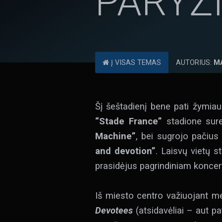
PARYŽ
Į VISAS TEMAS
AUTORIUS:
M
Šį šeštadienį bene pati žymiau
“Stade France”
stadione sure
Machine”
, bei sugrojo pačius 
and devotion”
. Laisvų vietų s
prasidėjus pagrindiniam koncert
Iš miesto centro važiuojant me
Devotees
(atsidavėliai – aut pa