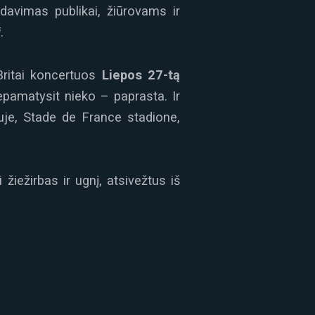
davimas publikai, žiūrovams ir
i
.
 Britai koncertuos
Liepos 27-tą
nepamatysit nieko – paprasta. Ir
je, Stade de France stadione,
žiežirbas ir ugnį, atsivežtus iš