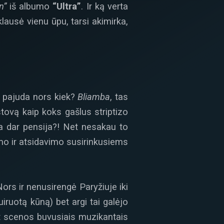
n”
iš albumo
“Ultra”
. Ir ką verta
lausė vienu ūpu, tarsi akimirka,
 pajuda nors kiek?
Bliamba
, tas
stovą kaip koks gašlus striptizo
a dar pensija?! Net nesakau to
mo ir atsidavimo susirinkusiems
ors ir nenusirengė Paryžiuje iki
iruotą kūną) bet argi tai galėjo
nt scenos buvusiais muzikantais