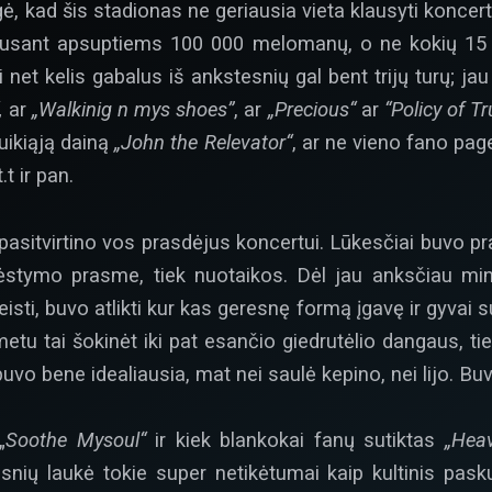
igė, kad šis stadionas ne geriausia vieta klausyti konce
klausant apsuptiems 100 000 melomanų, o ne kokių 15
ikti net kelis gabalus iš ankstesnių gal bent trijų turų; ja
,
ar
„Walkinig n mys shoes”
, ar
„Precious“
ar
“Policy of Tr
uikiąją dainą
„John the Relevator“
, ar ne vieno fano pa
t.t ir pan.
asitvirtino vos prasdėjus koncertui. Lūkesčiai buvo pr
išdėstymo prasme, tiek nuotaikos. Dėl jau anksčiau min
akeisti, buvo atlikti kur kas geresnę formą įgavę ir gyvai
etu tai šokinėt iki pat esančio giedrutėlio dangaus, tie
uvo bene idealiausia, mat nei saulė kepino, nei lijo. Bu
„
Soothe Mysoul“
ir kiek blankokai fanų sutiktas
„Heav
snių laukė tokie super netikėtumai kaip kultinis pask