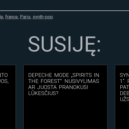
de
,
france
,
Paris
,
synth-pop
SUSIJĘ:
NTO
DEPECHE MODE „SPIRITS IN
SYN
OS,
THE FOREST“: NUSIVYLIMAS
1”:
AR JUOSTA PRANOKUSI
PAT
LŪKESČIUS?
DEB
UŽ