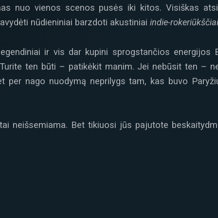
ymas nuo vienos scenos pusės iki kitos. Visiškas atsi
pavydėti nūdieniniai barzdoti akustiniai
indie-rokeriūkščia
legendiniai ir vis dar kupini sprogstančios energijos
 Turite ten būti – patikėkit manim. Jei nebūsit ten – 
t per nago nuodymą neprilygs tam, kas buvo Paryžiu
 tai neišsemiama. Bet tikiuosi jūs pajutote beskaitydmi 