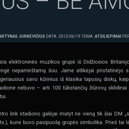
IUS – BE AM
ARTYNAS JURKEVIČIUS
DATA: 2013/06/19 TEMA:
ATSILIEPIMAI
PER
sia elektroninės muzikos grupė iš Didžiosios Britani
ngė nepamirštamą šou. Jame atlikėjai pristatinėjo 
geriausius savo kūrinius iš klasika tapusių diskų, kaip
tadione nebuvo – arti 100 tūkstančių žiūrovų sklidinai
ui.
tro link stadiono galėjai matyt ne vieną tik šiai DM 
ts.), kurie buvo pasipuošę grupės simbolika. Prieš tai lė