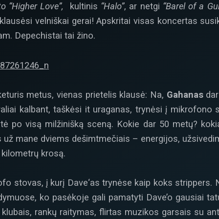
 to
“Higher Love”,
kultinis
“Halo”
, ar netgi
“Barel of a Gu
lausėsi velniškai gerai! Apskritai visas koncertas susik
ilgam. Depechistai tai žino.
eturis metus, vienas prietelis klausė: Na,
Gahanas
dar
aliai kalbant, taškėsi it uraganas, trynėsi į mikrofono 
ė po visą milžinišką sceną. Kokie dar 50 metų? koki
s už mane dviems dešimtmečiais – energijos, užsivedi
 kilometrų krosą.
o stovas, į kurį Dave‘as trynėse kaip koks strippers. N
dymuose, ko pasėkoje gali pamatyti Dave’o gausiai tatu
 klubais, rankų raitymas, flirtas muzikos garsais su a