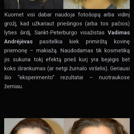
Kuomet visi dabar naudoja fotošopą arba vidinį
grožį, kad užkariaut priešingos (arba tos pačios)
lyties širdį, Sankt-Peterburgo visažistas
Vadimas
Andrėjėvas
pasitelkia kiek primirštą kovinę
priemonę – makiažą. Naudodamas tik kosmetiką
jis sukuria tokį efektą prieš kurį yra bejėgis bet
koks išrankumas (ar netgi žurnalo viršelis). Geriausi
šio “eksperimento” rezultatai – nuotraukose
žemiau.