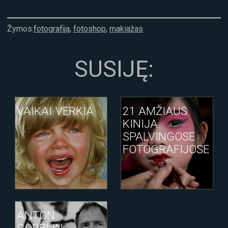
Žymos:
fotografija
,
fotoshop
,
makiažas
SUSIJĘ:
VAIKAI VERKIA
21 AMŽIAUS
KINIJA
SPALVINGOSE
FOTOGRAFIJOSE
ANTON
CORBIJN: