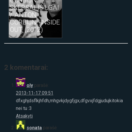
SKERSAI IŠILGAI
/ ANTON
CORBIJN: INSIDE
OUT (2012)
2 komentarai:
oly
parašė:
2013-11-17 09:51
dfxghjdsflkjhfdh,mhgvkjdygfjgx,dfgvxjfdgjudujkitokia
nei tu :3
Atsakyti
sonata
parašė: