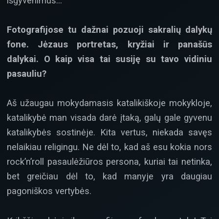
išgyvenimus…
Fotografijose tu dažnai pozuoji sakralių dalykų
fone. Jėzaus portretas, kryžiai ir panašūs
dalykai. O kaip visa tai susiję su tavo vidiniu
pasauliu?
Aš užaugau mokydamasis katalikiškoje mokykloje,
katalikybė man visada darė įtaką, galų gale gyvenu
katalikybės sostinėje. Kita vertus, niekada savęs
nelaikiau religingu. Ne dėl to, kad aš esu kokia nors
rock’n’roll pasaulėžiūros persona, kuriai tai netinka,
bet greičiau dėl to, kad manyje yra daugiau
pagoniškos vertybės.