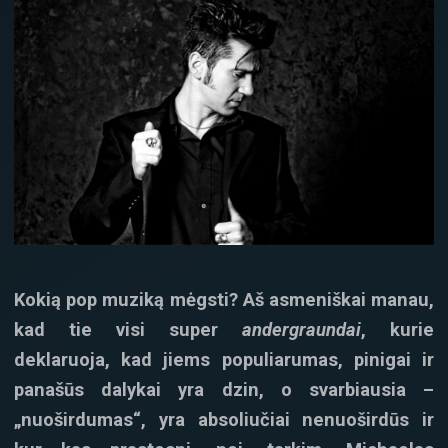
Kokią pop muziką mėgsti? Aš asmeniškai manau,
kad tie visi super
andergraundai
, kurie
deklaruoja, kad jiems populiarumas, pinigai ir
panašūs dalykai yra dzin, o svarbiausia –
„nuoširdumas“, yra absoliučiai nenuoširdūs ir