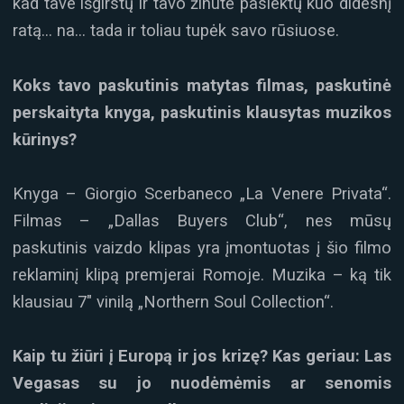
kad tave išgirstų ir tavo žinutė pasiektų kuo didesnį
ratą… na… tada ir toliau tupėk savo rūsiuose.
Koks tavo paskutinis matytas filmas, paskutinė
perskaityta knyga, paskutinis klausytas muzikos
kūrinys?
Knyga – Giorgio Scerbaneco „La Venere Privata“.
Filmas – „Dallas Buyers Club“, nes mūsų
paskutinis vaizdo klipas yra įmontuotas į šio filmo
reklaminį klipą premjerai Romoje. Muzika – ką tik
klausiau 7″ vinilą „Northern Soul Collection“.
Kaip tu žiūri į Europą ir jos krizę? Kas geriau: Las
Vegasas su jo nuodėmėmis ar senomis