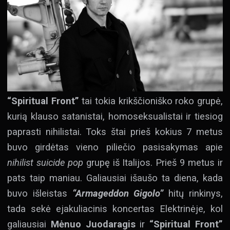
“Spiritual Front”
tai tokia krikščioniško roko grupė,
kurią klauso satanistai, homoseksualistai ir tiesiog
paprasti nihilistai. Toks štai prieš kokius 7 metus
buvo girdėtas vieno piliečio pasisakymas apie
nihilist suicide pop
grupę iš Italijos. Prieš 9 metus ir
pats taip maniau. Galiausiai išaušo ta diena, kada
buvo išleistas
“Armageddon Gigolo”
hitų rinkinys,
tada sekė ejakuliacinis koncertas Elektrinėje, kol
galiausiai
Mėnuo Juodaragis
ir
“Spiritual Front”