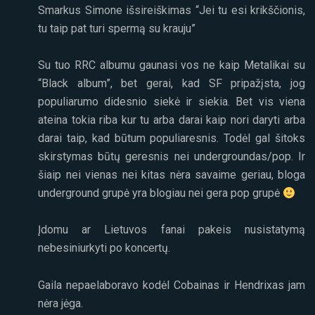
Smarkus Simone išsireiškimas “Jei tu esi krikščionis,
tu taip pat turi spermą su krauju”
Su tuo RRC albumu gaunasi vos ne kaip Metalikai su
“Black album”, bet gerai, kad SF pripažįsta, jog
populiarumo didesnio siekė ir siekia. Bet vis viena
ateina tokia riba kur tu arba darai kaip nori daryti arba
darai taip, kad būtum populiaresnis. Todėl gal šitoks
skirstymas būtų geresnis nei undergroundas/pop. Ir
šiaip nei vienas nei kitas nėra savaime geriau, bloga
underground grupė yra blogiau nei gera pop grupė
Įdomu ar Lietuvos fanai pakeis nusistatymą
nebesiniurkyti po koncertų.
Gaila nepaelaboravo kodėl Cobainas ir Hendrixas jam
nėra jėga.