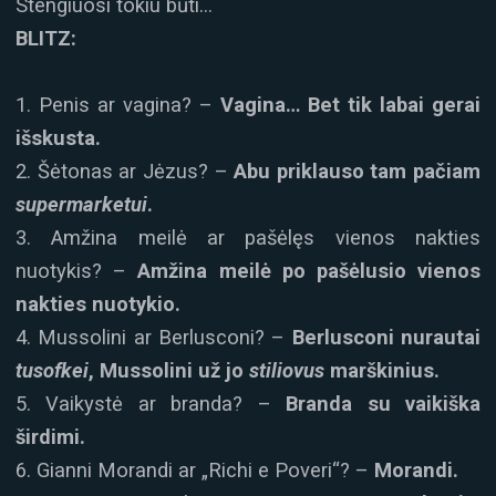
Stengiuosi tokiu būti…
BLITZ:
1. Penis ar vagina? –
Vagina… Bet tik labai gerai
išskusta.
2. Šėtonas ar Jėzus? –
Abu
priklauso tam pačiam
supermarketui
.
3. Amžina meilė ar pašėlęs vienos nakties
nuotykis? –
Amžina meilė po pašėlusio vienos
nakties nuotykio.
4. Mussolini ar Berlusconi? –
Berlusconi nurautai
tusofkei
, Mussolini už jo
stiliovus
marškinius.
5. Vaikystė ar branda? –
Branda su vaikiška
širdimi.
6. Gianni Morandi ar „Richi e Poveri“? –
Morandi.