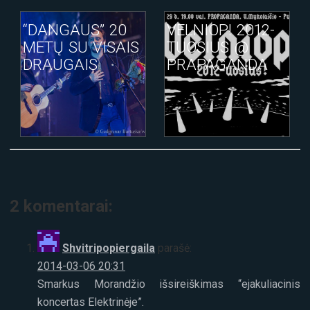
“DANGAUS” 20
VELNIOP! 2012-
METŲ SU VISAIS
TUOSIUS @
DRAUGAIS
PRAPAGANDA
2 komentarai:
Shvitripopiergaila
parašė:
2014-03-06 20:31
Smarkus Morandžio išsireiškimas “ejakuliacinis
koncertas Elektrinėje”.