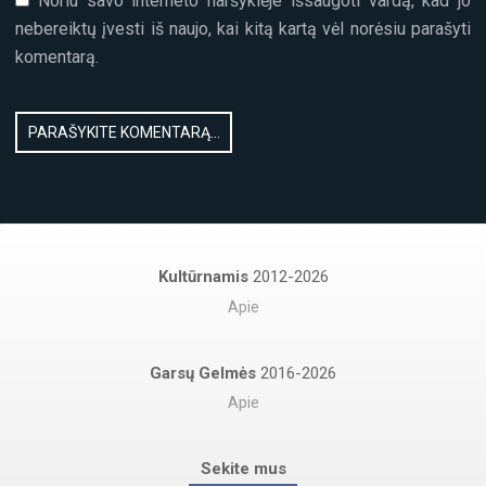
Noriu savo interneto naršyklėje išsaugoti vardą, kad jo
nebereiktų įvesti iš naujo, kai kitą kartą vėl norėsiu parašyti
komentarą.
Kultūrnamis
2012-2026
Apie
Garsų Gelmės
2016-2026
Apie
Sekite mus