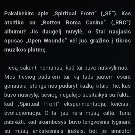
Pakalbėkim apie „Spiritual Front“ („SF“). Kas
atsitiko su „Rotten Roma Casino“ („RRC“)
albumu? Jis daugelį nuvylė, o štai naujasis
opusas „Open Wounds“ vėl jus gražino į tikros
muzikos plotmę.
Tiesą sakant, nemanau, kad tai buvo nusivylimas…
Mes tiesiog padarėm tai, ką tada jautėm esant
geriausia, stengėmės padaryt kažką kitaip. Tie, kas
buvo nusivylę, tiesiog negalėjo susitaikyti su faktu,
kad „Spiritual Front“ eksperimentuoja, keičiasi,
evoliucionuoja. O tai jau nėra mūsų kaltė. Turiu
pabrėžti, kad skambesys buvo lengvesnis lyginant
su mūsų ankstesniais įrašais, bet jis anaiptol