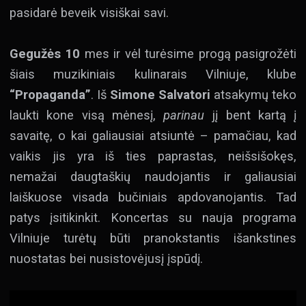
pasidarė beveik visiškai savi.
Gegužės 10
mes ir vėl turėsime progą pasigrožėti
šiais muzikiniais kulinarais Vilniuje, klube
“Propaganda”
. Iš
Simone Salvatori
atsakymų teko
laukti kone visą mėnesį,
parinau
jį bent kartą į
savaitę, o kai galiausiai atsiuntė – pamačiau, kad
vaikis jis yra iš ties paprastas, neišsišokęs,
nemažai daugtaškių naudojantis ir galiausiai
laiškuose visada bučiniais apdovanojantis. Tad
patys įsitikinkit. Koncertas su nauja programa
Vilniuje turėtų būti pranokstantis išankstines
nuostatas bei nusistovėjusį įspūdį.