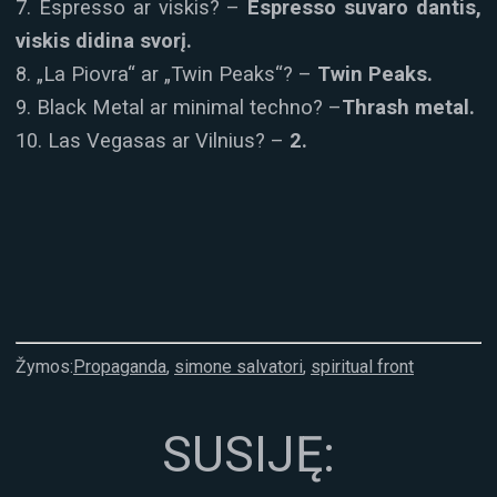
7. Espresso ar viskis? –
Espresso suvaro dantis,
viskis didina svorį.
8. „La Piovra“ ar „Twin Peaks“? –
Twin Peaks.
9. Black Metal ar minimal techno? –
Thrash metal.
10. Las Vegasas ar Vilnius? –
2.
Žymos:
Propaganda
,
simone salvatori
,
spiritual front
SUSIJĘ: