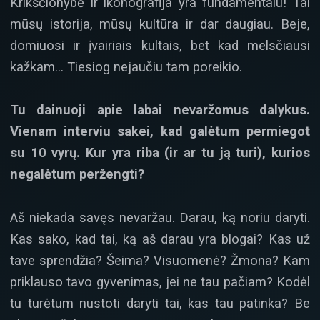
Krikščionybė ir ikonografija yra fundamentalu! Tai
mūsų istorija, mūsų kultūra ir dar daugiau. Beje,
domiuosi ir įvairiais kultais, bet kad melsčiausi
kažkam… Tiesiog nejaučiu tam poreikio.
Tu dainuoji apie labai nevaržomus dalykus.
Vienam interviu sakei, kad galėtum permiegot
su 10 vyrų. Kur yra riba (ir ar tu ją turi), kurios
negalėtum peržengti?
Aš niekada savęs nevaržau. Darau, ką noriu daryti.
Kas sako, kad tai, ką aš darau yra blogai? Kas už
tave sprendžia? Šeima? Visuomenė? Žmona? Kam
priklauso tavo gyvenimas, jei ne tau pačiam? Kodėl
tu turėtum nustoti daryti tai, kas tau patinka? Be