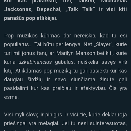
kur kas prastesni, nei, tarkim, Michaelas
Jacksonas, Depechai, „Talk Talk“ ir visi kiti
panašūs pop atlikėjai.
Pop muzikos kūrimas dar nereiškia, kad tu esi
populiarus… Tai būtų per lengva. Net „Slayer“, kurie
turi milijonus fanų ar Marilyn Manson bei kiti, kurie
kuria
užkabinančius
gabalus, neiškelia savęs virš
kitų. Atlikdamas pop muziką tu gali pasiekti kur kas
daugiau širdžių ir savo siunčiama žinute gali
pasidalinti kur kas greičiau ir efektyviau. Čia yra
esmė.
Visi myli šlovę ir pinigus. Ir visi tie, kurie deklaruoja
priešingai yra melagiai. Jei tu nesi suinteresuotas,