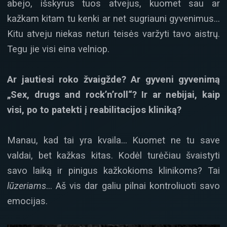
abejo, išskyrus tuos atvejus, kuomet sau ar
kažkam kitam tu kenki ar net sugriauni gyvenimus…
Kitu atveju niekas neturi teisės varžyti tavo aistrų.
Tegu jie visi eina velniop.
Ar jautiesi roko žvaigžde? Ar gyveni gyvenimą
„Sex, drugs and rock’n’roll“? Ir ar nebijai, kaip
visi, po to patekti į reabilitacijos kliniką?
Manau, kad tai yra kvaila… Kuomet ne tu save
valdai, bet kažkas kitas. Kodėl turėčiau švaistyti
savo laiką ir pinigus kažkokioms klinikoms? Tai
lūzeriams
… Aš vis dar galiu pilnai kontroliuoti savo
emocijas.