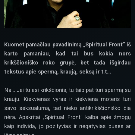
Kuomet pamačiau pavadinimą „Spiritual Front“ iš
karto pamaniau, kad tai bus kokia nors
krikščioniško roko grupė, bet tada išgirdau
tekstus apie spermą, kraują, seksą ir t.t…
Na… Jei tu esi krikščionis, tu taip pat turi spermą su
krauju. Kiekvienas vyras ir kiekviena moteris turi
savo seksualumą, tad nieko antikrikščioniško čia
nėra. Apskritai „Spiritual Front“ kalba apie žmogų
kaip individą, jo pozityvias ir negatyvias puses ar