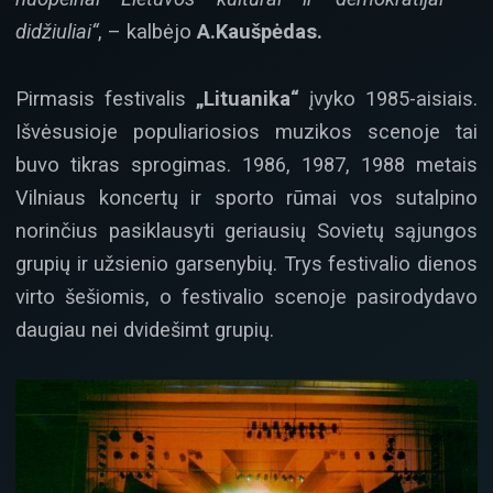
didžiuliai“
, – kalbėjo
A.Kaušpėdas.
Pirmasis festivalis
„Lituanika“
įvyko 1985-aisiais.
Išvėsusioje populiariosios muzikos scenoje tai
buvo tikras sprogimas. 1986, 1987, 1988 metais
Vilniaus koncertų ir sporto rūmai vos sutalpino
norinčius pasiklausyti geriausių Sovietų sąjungos
grupių ir užsienio garsenybių. Trys festivalio dienos
virto šešiomis, o festivalio scenoje pasirodydavo
daugiau nei dvidešimt grupių.