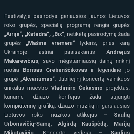
Festivalyje pasirodys geriausios jaunos Lietuvos
roko grupės, specialią programą rengia grupės
„Airija“, „Katedra“, „Bix“
, netikėtą pasirodymą žada
grupės
„Mašina vremeni“
lyderis, prieš karą
Ukrainoje aštriai pasisakantis
Andrejus
Makarevičius
, savo mėgstamiausių dainų rinkinį
ruošia
Borisas Grebenščikovas
ir legendinė jo
grupė
„Akvariumas“
. Jubiliejinį koncertą vainikuos
unikalus maestro
Vladimiro Čekasino
projektas,
kuriame džiazo korifėjus žada sujungti
kompiuterinę grafiką, džiazo muziką ir garsiausius
Lietuvos roko muzikos atlikėjus –
Saulių
Urbonavičių-Samą, Algirdą Kaušpėdą, Marijų
Mikutavičių
. Koncerto vedėjai –
Saulius