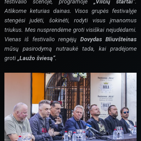
festivalio scenoje, programoje
„Vilčių startai“
.
Atlikome keturias dainas. Visos grupės festivalyje
stengėsi judėti, šokinėti, rodyti visus įmanomus
triukus. Mes nusprendėme groti visiškai nejudėdami.
Vienas iš festivalio rengėjų
Dovydas Bliuvšteinas
mūsų pasirodymą nutraukė tada, kai pradėjome
groti
„Laužo šviesą“
.