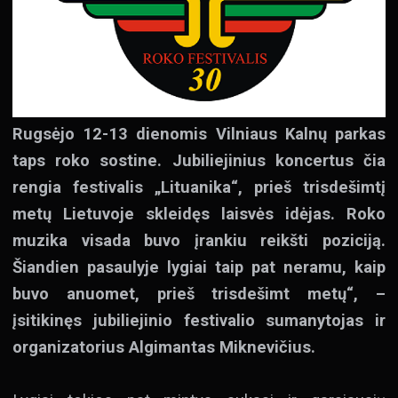
Rugsėjo 12-13 dienomis Vilniaus Kalnų parkas
taps roko sostine. Jubiliejinius koncertus čia
rengia festivalis „Lituanika“, prieš trisdešimtį
metų Lietuvoje skleidęs laisvės idėjas. Roko
muzika visada buvo įrankiu reikšti poziciją.
Šiandien pasaulyje lygiai taip pat neramu, kaip
buvo anuomet, prieš trisdešimt metų“, –
įsitikinęs jubiliejinio festivalio sumanytojas ir
organizatorius Algimantas Miknevičius.