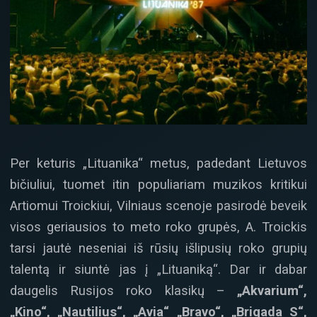
Per keturis „Lituanika“ metus, padedant Lietuvos
bičiuliui, tuomet itin populiariam muzikos kritikui
Artiomui Troickiui, Vilniaus scenoje pasirodė beveik
visos geriausios to meto roko grupės, A. Troickis
tarsi jautė neseniai iš rūsių išlipusių roko grupių
talentą ir siuntė jas į „Lituaniką“. Dar ir dabar
daugelis Rusijos roko klasikų –
„Akvarium“,
„Kino“, „Nautilius“, „Avia“ „Bravo“, „Brigada S“,