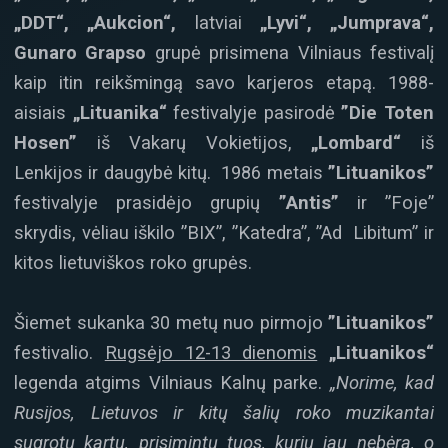
„DDT“, „Aukcion“,
latviai
„Lyvi“, „Jumprava“,
Gunaro Grapso
grupė prisimena Vilniaus festivalį
kaip itin reikšmingą savo karjeros etapą. 1988-
aisiais
„Lituanika“
festivalyje pasirodė
”Die Toten
Hosen”
iš Vakarų Vokietijos,
„Lombard“
iš
Lenkijos ir daugybė kitų. 1986 metais
”Lituanikos”
festivalyje prasidėjo grupių
”Antis”
ir ”Foje”
skrydis, vėliau iškilo ”BIX”, ”Katedra”, ”Ad Libitum” ir
kitos lietuviškos roko grupės.
Šiemet sukanka 30 metų nuo pirmojo
”Lituanikos”
festivalio.
Rugsėjo 12-13 dienomis
„Lituanikos“
legenda atgims Vilniaus Kalnų parke.
„Norime, kad
Rusijos, Lietuvos ir kitų šalių roko muzikantai
sugrotų kartu, prisimintų tuos, kurių jau nebėra, o