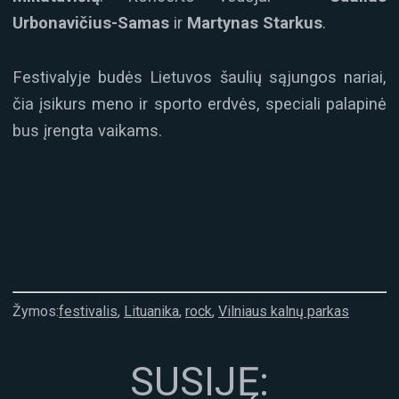
Urbonavičius-Samas
ir
Martynas Starkus
.
Festivalyje budės Lietuvos šaulių sąjungos nariai,
čia įsikurs meno ir sporto erdvės, speciali palapinė
bus įrengta vaikams.
Žymos:
festivalis
,
Lituanika
,
rock
,
Vilniaus kalnų parkas
SUSIJĘ: