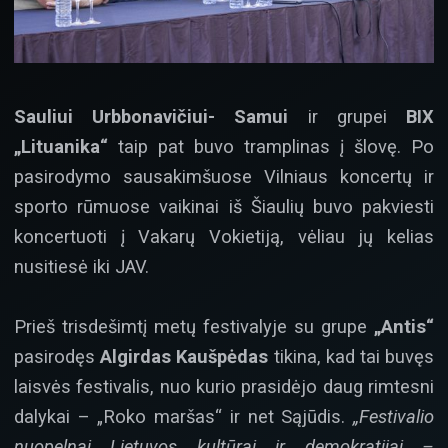
Sauliui Urbbonavičiui- Samui
ir grupei
BIX
„Lituanika“
taip pat buvo tramplinas į šlovę. Po
pasirodymo sausakimšuose Vilniaus koncertų ir
sporto rūmuose vaikinai iš Šiaulių buvo pakviesti
koncertuoti į Vakarų Vokietiją, vėliau jų kelias
nusitiesė iki JAV.
Prieš trisdešimtį metų festivalyje su grupe
„Antis“
pasirodęs
Algirdas Kaušpėdas
tikina, kad tai buvęs
laisvės festivalis, nuo kurio prasidėjo daug rimtesni
dalykai – „Roko maršas“ ir net Sąjūdis.
„Festivalio
nuopelnai Lietuvos kultūrai ir demokratijai –