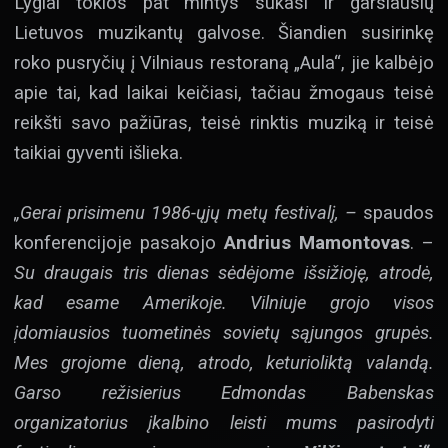
Lygiai tokios pat mintys sukasi ir garsiausių
Lietuvos muzikantų galvose. Šiandien susirinkę
roko pusryčių į Vilniaus restoraną „Aula“, jie kalbėjo
apie tai, kad laikai keičiasi, tačiau žmogaus teisė
reikšti savo pažiūras, teisė rinktis muziką ir teisė
taikiai gyventi išlieka.
„Gerai prisimenu 1986-ųjų metų festivalį, –
spaudos
konferencijoje pasakojo
Andrius Mamontovas
. –
Su draugais tris dienas sėdėjome išsižioję, atrodė,
kad esame Amerikoje. Vilniuje grojo visos
įdomiausios tuometinės sovietų sąjungos grupės.
Mes grojome dieną, atrodo, keturioliktą valandą.
Garso režisierius Edmondas Babenskas
organizatorius įkalbino leisti mums pasirodyti