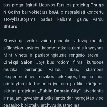
bus proga išgirsti Lietuvos-Rusijos projektą
Thugs
N Goths
bei vokiečius
boA!
, o nepraleisti koncertų
stovyklautojams padės kalbanti galva, vardu
Shturo
.
Stovykloje veiks įvairių pasaulio virtuvių maistą
siūlančios kavinės, kasmet atkeliaujantis knygynas
Mint Vinetu ir paslaptingiausia renginio erdvė –
Cinéxpi Salon
. Joje bus rodomi filmai, kuriuose
muzika peržengs vaizdų ribas, skambės
eksperimentinės muzikos selekcijos, taip pat bus
pristatytas startuojantis įvairaus profilio kūrėjams
skirtas projektas
„Public Domain City“
, atveriantis
ir naujam gyvenimui prikeliantis dar neregėtas viso
pasaulio bibliotekų archyvų iliustracijas.