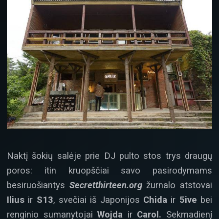
Naktį šokių salėje prie DJ pulto stos trys draugų
poros: itin kruopščiai savo pasirodymams
besiruošiantys
Secretthirteen.org
žurnalo atstovai
Ilius
ir
S13
, svečiai iš Japonijos
Chida
ir
5ive
bei
renginio sumanytojai
Wojda
ir
Carol.
Sekmadienį