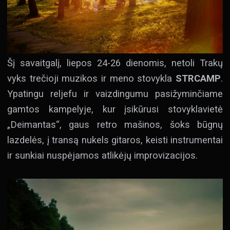
Šį savaitgalį, liepos 24-26 dienomis, netoli Trakų
vyks trečioji muzikos ir meno stovykla
STRCAMP
.
Ypatingu reljefu ir vaizdingumu pasižyminčiame
gamtos kampelyje, kur įsikūrusi stovyklavietė
„Deimantas“, gaus retro mašinos, šoks būgnų
lazdelės, į transą nukels gitaros, keisti instrumentai
ir sunkiai nuspėjamos atlikėjų improvizacijos.