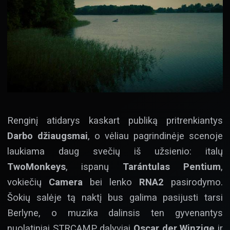
Renginį atidarys kaskart publiką pritrenkiantys
Darbo džiaugsmai
, o vėliau pagrindinėje scenoje
laukiama daug svečių iš užsienio: italų
TwoMonkeys
, ispanų
Tarántulas Pentium
,
vokiečių
Camera
bei lenko
RNA2
pasirodymo.
Šokių salėje tą naktį bus galima pasijusti tarsi
Berlyne, o muzika dalinsis ten gyvenantys
nuolatiniai STRCAMP dalyviai
Oscar der Winzige
ir