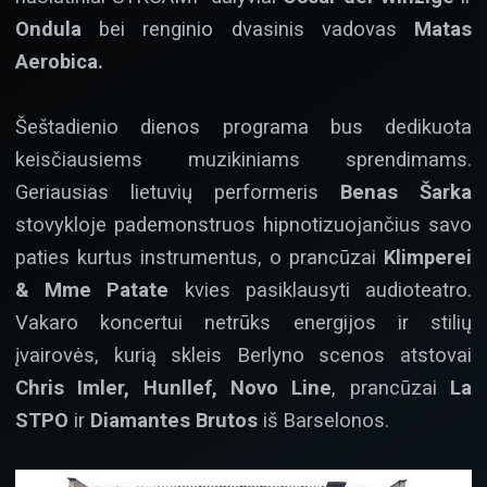
Ondula
bei renginio dvasinis vadovas
Matas
Aerobica.
Šeštadienio dienos programa bus dedikuota
keisčiausiems muzikiniams sprendimams.
Geriausias lietuvių performeris
Benas Šarka
stovykloje pademonstruos hipnotizuojančius savo
paties kurtus instrumentus, o prancūzai
Klimperei
& Mme Patate
kvies pasiklausyti audioteatro.
Vakaro koncertui netrūks energijos ir stilių
įvairovės, kurią skleis Berlyno scenos atstovai
Chris Imler, Hunllef, Novo Line
, prancūzai
La
STPO
ir
Diamantes Brutos
iš Barselonos.