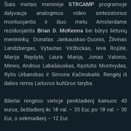
Šiais metais meninėje
STRCAMP
programoje
dalyvauja analoginius video sintezatorius
montuojantis ir šiuo metu Amsterdame
reziduojantis
Brian D. McKenna
bei būrys lietuvių
menininkų: Donatas Jankauskas-Duonis, Žilvinas
Landzbergas, Vytautas Viržbickas, Ieva Rojūtė,
Marija Repšytė, Laura Marija, Jonas Valonis,
Mineo, Andrius Labašauskas, Kęstutis Montvydas,
Rytis Urbanskas ir Simona Kačinskaitė. Renginį iš
dalies remia Lietuvos kultūros taryba.
Bilietai renginio vietoje penktadienį kainuos 45
eurus, šeštadienį iki 18 val. – 35 Eur, po 18 val. – 30
Eur, o sekmadienį – 12 Eur.