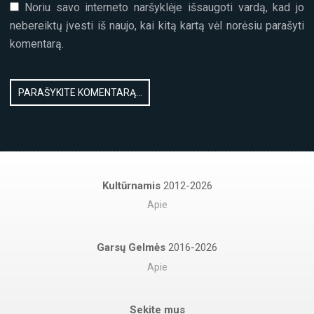
Noriu savo interneto naršyklėje išsaugoti vardą, kad jo
nebereiktų įvesti iš naujo, kai kitą kartą vėl norėsiu parašyti
komentarą.
Kultūrnamis
2012-2026
Apie
Garsų Gelmės
2016-2026
Apie
Sekite mus