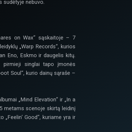
ės sudėtyje nebuvo.
tmares on Wax“ sąskaitoje – 7
 leidyklų „Warp Records“, kurios
ian Eno, Eskmo ir daugelis kitų.
 pirmieji singlai tapo įmonės
oot Soul“, kurio dainų sąraše –
bumai „Mind Elevation“ ir „In a
5 metams scenoje skirtą leidinį
o „Feelin‘ Good“, kuriame yra ir