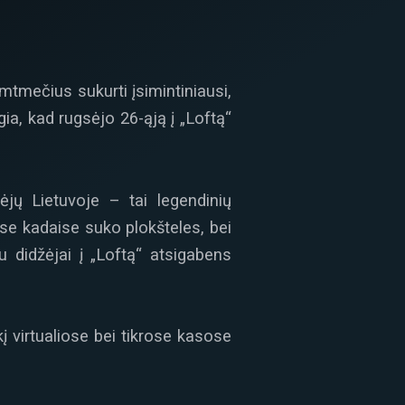
mtmečius sukurti įsimintiniausi,
gia, kad rugsėjo 26-ąją į „Loftą“
bėjų Lietuvoje – tai legendinių
se kadaise suko plokšteles, bei
didžėjai į „Loftą“ atsigabens
iekį virtualiose bei tikrose kasose