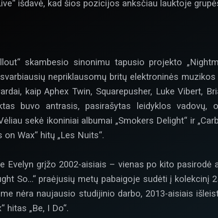
ive“ išdavė, kad šios pozicijos anksčiau lauktoje grup
hillout“ skambesio sinonimu tapusio projekto „Nigh
oje svarbiausių nepriklausomų britų elektroninės muzikos
vardai, kaip Aphex Twin, Squarepusher, Luke Vibert, Br
as buvo antrasis, pasirašytas leidyklos vadovų, o
liau sekė ikoniniai albumai „Smokers Delight“ ir „Carb
s on Wax“ hitų „Les Nuits“.
 Evelyn grįžo 2002-aisiais – vienas po kito pasirodė al
ught So…“ praėjusių metų pabaigoje sudėti į kolekcinį 2
e nėra naujausio studijinio darbo, 2013-aisiais išleist
 hitas „Be, I Do“.