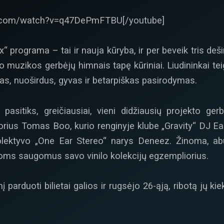
e.com/watch?v=q47DePmFTBU[/youtube]
programa – tai ir nauja kūryba, ir per beveik tris deši
o muzikos gerbėjų himnais tapę kūriniai. Liudininkai tei
ikras, nuoširdus, gyvas ir betarpiškas pasirodymas.
asitiks, greičiausiai, vieni didžiausių projekto ger
orius Tomas Boo, kurio renginyje klube „Gravity“ DJ Ea
ektyvo „One Ear Stereo“ narys Deneez. Žinoma, abu 
oms saugomus savo vinilo kolekcijų egzempliorius.
ginį parduoti bilietai galios ir rugsėjo 26-ąją, ribotą jų k