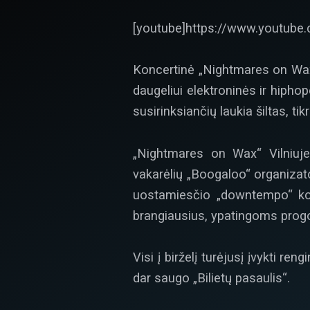
[youtube]https://www.youtub
Koncertinė „Nightmares on Wax“ 
daugeliui elektroninės ir hiphop
susirinksiančių laukia šiltas, t
„Nightmares on Wax“ Vilniuje p
vakarėlių „Boogaloo“ organizat
uostamiesčio „downtempo“ kol
brangiausius, ypatingoms prog
Visi į birželį turėjusį įvykti ren
dar saugo „Bilietų pasaulis“.