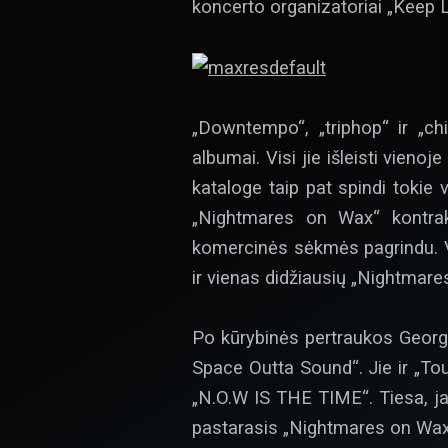
koncerto organizatoriai „Keep L
„Downtempo“, „triphop“ ir „c
albumai. Visi jie išleisti vien
kataloge taip pat spindi tokie 
„Nightmares on Wax“ kontrakt
komercinės sėkmės pagrindu. Vė
ir vienas didžiausių „Nightmare
Po kūrybinės pertraukos George
Space Outta Sound“. Jie ir „To
„N.O.W IS THE TIME“. Tiesa, jam
pastarasis „Nightmares on Wax“