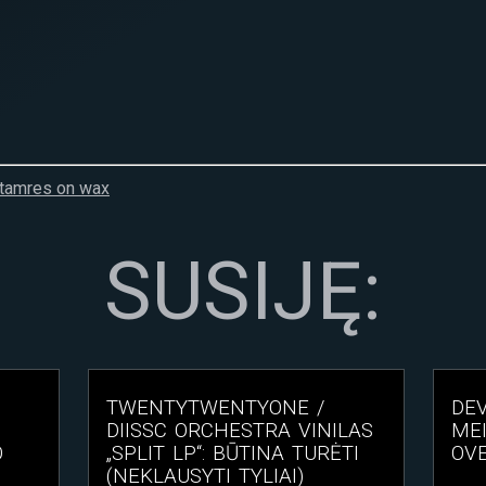
htamres on wax
SUSIJĘ:
TWENTYTWENTYONE /
DEV
DIISSC ORCHESTRA VINILAS
MEI
O
„SPLIT LP“: BŪTINA TURĖTI
OV
(NEKLAUSYTI TYLIAI)