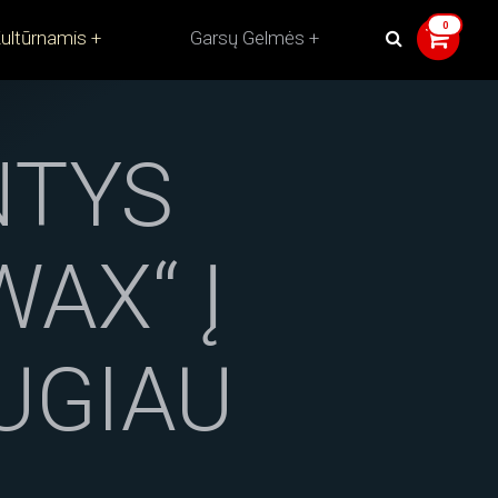
ultūrnamis
Garsų Gelmės
NTYS
AX“ Į
AUGIAU