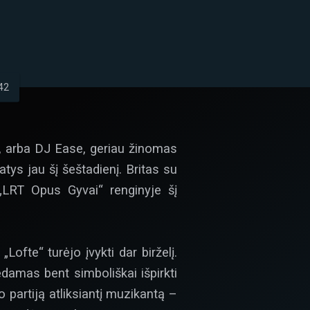
42
n, arba DJ Ease, geriau žinomas
ys jau šį šeštadienį. Britas su
„LRT Opus Gyvai“ renginyje šį
ofte“ turėjo įvykti dar birželį.
damas bent simboliškai išpirkti
o partiją atliksiantį muzikantą –