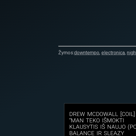
Žymos:
downtempo
,
electronica
,
nig
DREW MCDOWALL [COIL]:
“MAN TEKO IŠMOKTI
KLAUSYTIS IŠ NAUJO (P
BALANCE IR SLEAZY