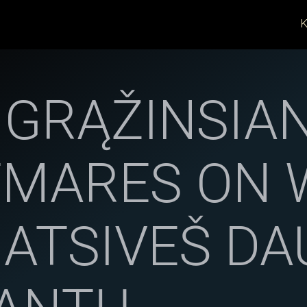
K
 GRĄŽINSIA
TMARES ON W
 ATSIVEŠ D