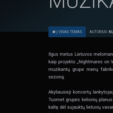
MUZIK
Į VISAS TEMAS
AUTORIUS:
K
Ilgus metus Lietuvos melomanų 
kaip projekto „Nightmares on W
muzikantų grupe menų fabrike
sezoną.
Akyliausieji koncertų lankytoja
Tuomet grupės kelionių planus 
kaltę dėl sujauktų lietuvių vasa