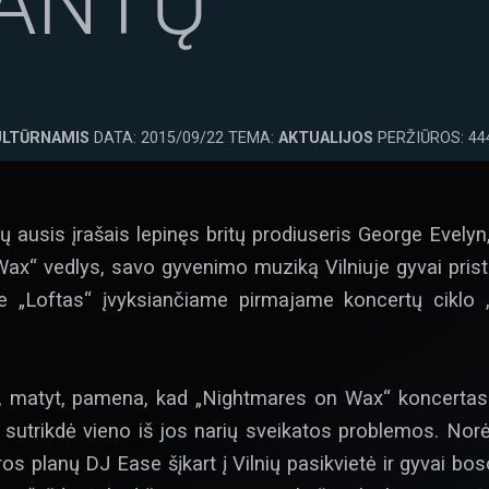
ANTŲ
ULTŪRNAMIS
DATA: 2015/09/22 TEMA:
AKTUALIJOS
PERŽIŪROS: 44
ausis įrašais lepinęs britų prodiuseris George Evely
ax“ vedlys, savo gyvenimo muziką Vilniuje gyvai pristat
 „Loftas“ įvyksiančiame pirmajame koncertų ciklo 
i, matyt, pamena, kad „Nightmares on Wax“ koncertas „L
sutrikdė vieno iš jos narių sveikatos problemos. Norė
ros planų DJ Ease šįkart į Vilnių pasikvietė ir gyvai bos