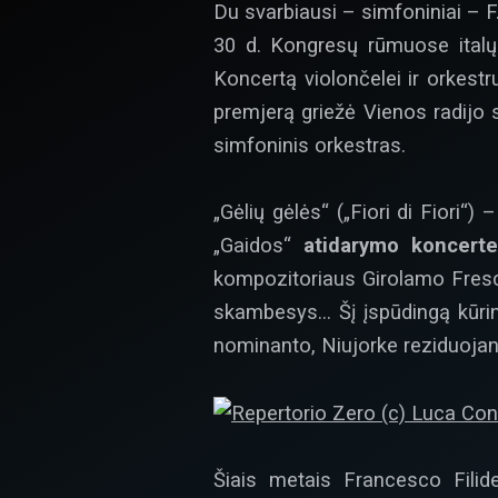
Du svarbiausi – simfoniniai – F
30 d. Kongresų rūmuose ital
Koncertą violončelei ir orkestru
premjerą griežė Vienos radijo 
simfoninis orkestras.
„Gėlių gėlės“ („Fiori di Fiori
„Gaidos“
atidarymo koncerte
kompozitoriaus Girolamo Fresco
skambesys… Šį įspūdingą kūrinį
nominanto, Niujorke reziduojanč
Šiais metais Francesco Filid