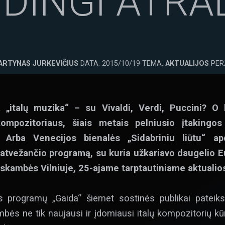
ŪDINGI ATRA
ARTYNAS JURKEVIČIUS
DATA: 2015/10/19 TEMA:
AKTUALIJOS
PERŽ
„italų muzika“ – su Vivaldi, Verdi, Puccini? O 
ompozitoriaus, šiais metais pelniusio įtakingos I
ą? Arba Venecijos bienalės „Sidabriniu liūtu“ 
ą atvežančio programą, su kuria užkariavo daugelio E
uskambės Vilniuje, 25-ajame tarptautiniame aktualios
 programų „Gaida“ šiemet sostinės publikai pateiks i
ės ne tik naujausi ir įdomiausi italų kompozitorių kūr