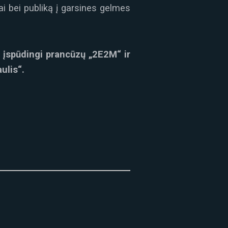
i bei publiką į garsines gelmes
o įspūdingi prancūzų „2E2M“ ir
aulis“.