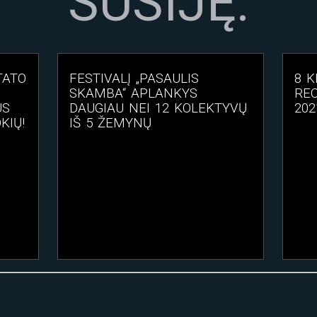
SUSIJĘ:
TATO
FESTIVALĮ „PASAULIS
8 K
SKAMBA“ APLANKYS
RE
US
DAUGIAU NEI 12 KOLEKTYVŲ
202
KIŲ!
IŠ 5 ŽEMYNŲ