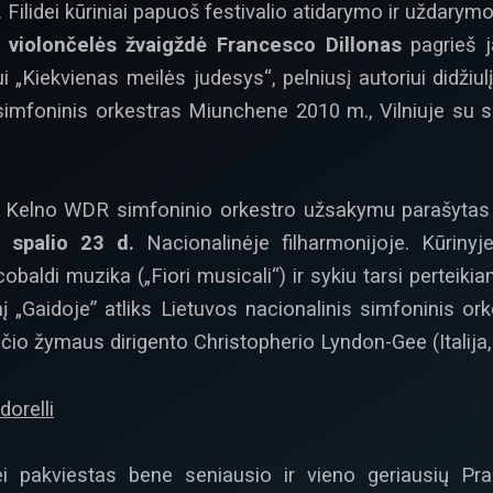
. Filidei kūriniai papuoš festivalio atidarymo ir uždary
ų
violončelės žvaigždė Francesco Dillonas
pagrieš ja
i „Kiekvienas meilės judesys“, pelniusį autoriui didžiulį
simfoninis orkestras Miunchene 2010 m., Vilniuje su so
“) – Kelno WDR simfoninio orkestro užsakymu parašytas
 spalio 23 d.
Nacionalinėje filharmonijoje. Kūrinyj
baldi muzika („Fiori musicali“) ir sykiu tarsi perte
 „Gaidoje” atliks Lietuvos nacionalinis simfoninis o
io žymaus dirigento Christopherio Lyndon-Gee (Italija, 
ei pakviestas bene seniausio ir vieno geriausių Pra