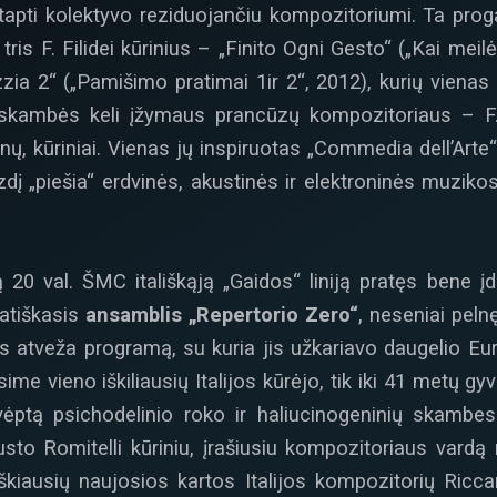
apti kolektyvo reziduojančiu kompozitoriumi. Ta prog
tris F. Filidei kūrinius – „Finito Ogni Gesto“ („Kai meilė
zzia 2“ („Pamišimo pratimai 1ir 2“, 2012), kurių vien
kambės keli įžymaus prancūzų kompozitoriaus – F. 
aknų, kūriniai. Vienas jų inspiruotas „Commedia dell’Art
dį „piešia“ erdvinės, akustinės ir elektroninės muzikos
 20 val. ŠMC itališkąją „Gaidos“ liniją pratęs bene įd
atiškasis
ansamblis „Repertorio Zero“
, neseniai peln
is atveža programą, su kuria jis užkariavo daugelio Eur
ime vieno iškiliausių Italijos kūrėjo, tik iki 41 metų g
kvėptą psichodelinio roko ir haliucinogeninių skambes
sto Romitelli kūriniu, įrašiusiu kompozitoriaus vardą mu
yškiausių naujosios kartos Italijos kompozitorių Ricc