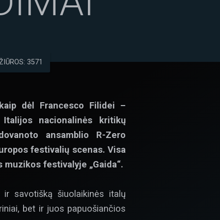
DIMAI
IŪROS: 3571
kaip dėl Francesco Filidei –
talijos nacionalinės kritikų
apdovanoto ansamblio R-Zero
uropos festivalių scenas. Visa
 muzikos festivalyje „Gaida“.
r savotišką šiuolaikinės italų
iniai, bet ir juos papuošiančios