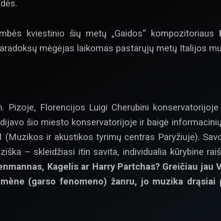
ždės.
ambės kviestinio šių metų „Gaidos“ kompozitoriaus
paradoksų mėgėjas laikomas pastarųjų metų Italijos mu
 Pizoje, Florencijos Luigi Cherubini konservatorijoj
udijavo šio miesto konservatorijoje ir baigė informacini
Muzikos ir akustikos tyrimų centras Paryžiuje). Savotiš
iška – skleidžiasi itin savita, individualia kūrybine rai
henmannas, Kagelis ar Harry Partchas? Greičiau jau Vi
nomène (garso fenomeno) žanru, jo muzika drąsiai 