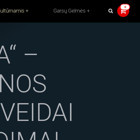
ultūrnamis
Garsų Gelmės
A“ –
ENOS
VEIDAI