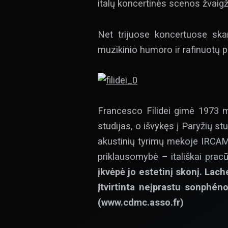
italų koncertinės scenos žvaig
Net trijuose koncertuose sk
muzikinio humoro ir rafinuotų 
Francesco Filidei gimė 1973 m.
studijas, o išvykęs į Paryžių st
akustinių tyrimų mekoje IRCAM (
priklausomybė – itališkai pracūz
įkvėpė jo estetinį skonį. Lac
Įtvirtinta neįprastu sonphé
(www.cdmc.asso.fr)