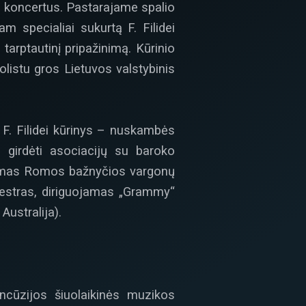
mo koncertus. Pastarajame spalio
m specialiai sukurtą F. Filidei
 tarptautinį pripažinimą. Kūrinio
listu gros Lietuvos valstybinis
 F. Filidei kūrinys – nuskambės
e girdėti asociacijų su baroko
ikiamas Romos bažnyčios vargonų
rkestras, diriguojamas „Grammy“
Australija).
ncūzijos šiuolaikinės muzikos