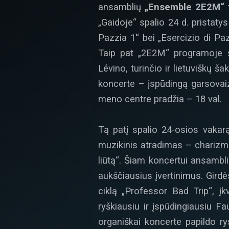
ansamblių
„Ensemble 2E2M“
t
„Gaidoje“ spalio 24 d. pristatys 
Pazzia 1“ bei „Esercizio di Pa
Taip pat „2E2M“ programoje s
Lévino, turinčio ir lietuviškų š
koncerte – įspūdingą garsovaiz
meno centre pradžia – 18 val.
Tą patį spalio 24-osios vakarą
muzikinis atradimas – charizm
liūtą“. Šiam koncertui ansambl
aukščiausius įvertinimus. Girdės
ciklą „Professor Bad Trip“, į
ryškiausiu ir įspūdingiausiu Fau
organiškai koncerte papildo r