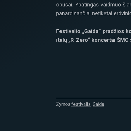
opusai. Ypatingas vaidmuo šiam
panardinančiai netikėtai erdvin
Festivalio „Gaida“ pradžios k
italų „R-Zero“ koncertai ŠMC spa
Žymos:
festivalis
,
Gaida