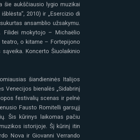
a šie aukščiausio lygio muzikai
 išblėsta“, 2010) ir „Esercizio di
as sukurtas ansamblio užsakymu.
Filidei mokytojo – Michaëlio
e“ teatro, o kitame – Fortepijono
 sąveika. Koncerto Šiuolaikinio
omiausias šiandieninės Italijos
ęs Venecijos bienalės „Sidabrinį
opos festivalių scenas ir pelnė
yvenusio Fausto Romitelli garsųjį
ių. Šis kūrinys laikomas pačiu
zikos istorijoje. Šį kūrinį itin
ardo Nova ir Giovanni Verrando