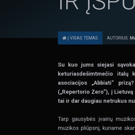
IR ĮSP
Į VISAS TEMAS
AUTORIUS:
M
Su kuo jums siejasi sąvoka 
keturiasdešimtmečio italų k
asociacijos „Abbiati“ priz
(„Repertorio Zero“), į Lietuv
tai ir dar daugiau netrukus n
Tarp gausybės įvairių muzikos
muzikos pliūpsnį, kuriame skamb