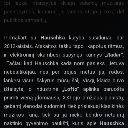
tol laukė intensyvus dviejų valandų muzikinis
pasirodymas, kuriame jis vienas stojo į kovą dėl
publikos simpatijų…
Pirmąkart su
Hauschka
kūryba susidūriau dar
2012-aisiais. Atskaitos tašku tapo kapotus ritmus,
ir elektroninį skambesį supynęs kūrinys
„Radar“
.
Tačiau kad Hauschka kada nors pasieks Lietuvą
nebesitikėjau, nes per trejus metus jis, rodos,
lankėsi visur išskyrus mūsų šalį. Visgi, klaida buvo
ištaisyta, o industrinė
„Lofto“
aplinka paruošta
priimti vieną įdomiausių XXI-ojo amžiaus pianistų,
gebantį vienodai sudominti tiek prisiekusį klasikinės
muzikos faną, tiek su ja nieko bendro neturintį
naktinio gyvenimo paukštį, kuris apie
Hauschka