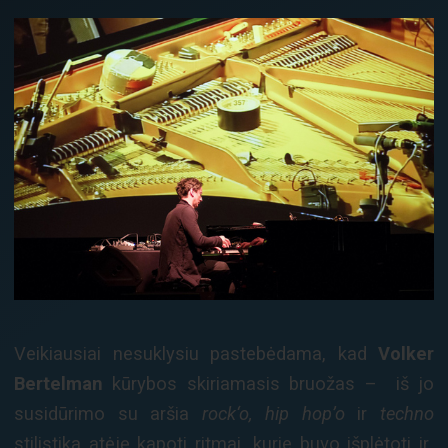
Veikiausiai nesuklysiu pastebėdama, kad
Volker
Bertelman
kūrybos skiriamasis bruožas – iš jo
susidūrimo su aršia
rock
‘o, hip hop’o
ir
techno
stilistika atėję kapoti ritmai, kurie buvo išplėtoti ir