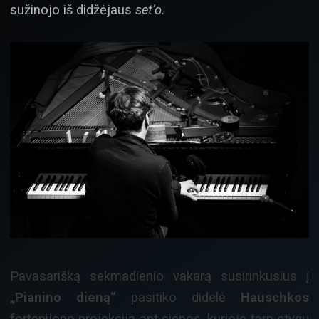
sužinojo iš didžėjaus
set‘o
.
Pavasarišką sekmadienio vakarą susirinkusius į
„Pianino dieną“
pasitiko didelė
Hauschkos
fortepijono projekcija ant sienos, kurioje tarp stygų