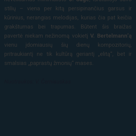
stilių – viena per kitą persipinančius garsus ir
kūrinius, nerangias melodijas, kurias čia pat keičia
grakštumas bei trapumas. Būtent šis braižas
pavertė niekam nežinomą vokietį
V. Bertelmann‘ą
vienu įdomiausių šių dienų kompozitorių,
pritraukiantį ne tik kultūrą geriantį „elitą“, bet ir
smalsias „paprastų žmonių“ mases.
Nuotraukos: V. Černiauskas