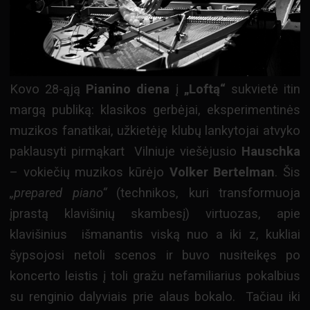
Kovo 28-ąją
Pianino diena
į
„Loftą“
sukvietė itin
margą publiką: klasikos gerbėjai, eksperimentinės
muzikos fanatikai, užkietėję klubų lankytojai atvyko
paklausyti pirmąkart Vilniuje viešėjusio
Hauschka
– vokiečių muzikos kūrėjo
Volker Bertelman
. Šis
„prepared piano“
(technikos, kuri transformuoja
įprastą klavišinių skambesį) virtuozas, apie
klavišinius išmanantis viską nuo a iki z, kukliai
šypsojosi netoli scenos ir buvo nusiteikęs po
koncerto leistis į toli gražu nefamiliarius pokalbius
su renginio dalyviais prie alaus bokalo. Tačiau iki