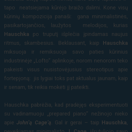
tapo neatsiejama kūrėjo braižo dalimi. Kone visų
kūrinių kompozicija panaši: gana minimalistinės,
pasikartojančios, laužytos melodijos, kurias
Hauschka
po truputį išplečia įpindamas naujus
ritmus, skambesius. Beklausant, kaip
Hauschka
miksuoja ir remiksuoja savo paties kūrinius
industrinėje „Lofto“ aplinkoje, norom nenorom teko
pakeisti visus nusistovėjusius stereotipus apie
fortepjoną: jis lygiai toks pat aktualus jaunam, kaip
ir senam, tik reikia mokėti jį pateikti.
Hauschka
pabrėžia, kad pradėjęs eksperimentuoti
su vadinamuoju „prepared piano“ nežinojo nieko
apie
John‘ą Cage‘ą
.
Gal ir gerai – taip
Hauschka
,
neveikiamas minimalisto
J. Cage
, išrutuliojo savo