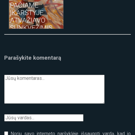
PAČIAME
ĮKARŠTYJE
ATVAŽIAVO
SUNKVEŽIMIS
KAREIVIŲ IR
POLICIJOS
EKIPAŽAS“
Parašykite komentarą
Noriu savo interneto naršyklėje išsaugoti vardą, kad jo