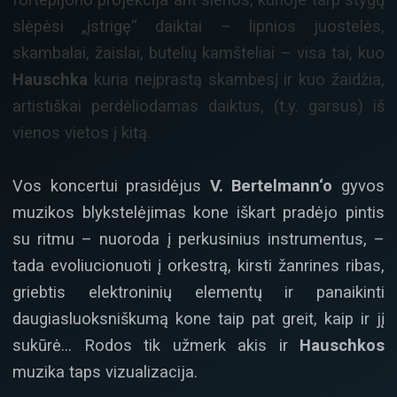
slėpėsi „įstrigę“ daiktai – lipnios juostelės,
skambalai, žaislai, butelių kamšteliai – visa tai, kuo
Hauschka
kuria neįprastą skambesį ir kuo žaidžia,
artistiškai perdėliodamas daiktus, (t.y. garsus) iš
vienos vietos į kitą.
Vos koncertui prasidėjus
V. Bertelmann‘o
gyvos
muzikos blykstelėjimas kone iškart pradėjo pintis
su ritmu – nuoroda į perkusinius instrumentus, –
tada evoliucionuoti į orkestrą, kirsti žanrines ribas,
griebtis elektroninių elementų ir panaikinti
daugiasluoksniškumą kone taip pat greit, kaip ir jį
sukūrė… Rodos tik užmerk akis ir
Hauschkos
muzika taps vizualizacija.