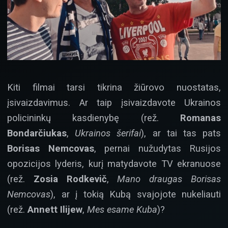
Kiti filmai tarsi tikrina žiūrovo nuostatas,
įsivaizdavimus. Ar taip įsivaizdavote Ukrainos
policininkų kasdienybę (rež.
Romanas
Bondarčiukas
,
Ukrainos šerifai
), ar tai tas pats
Borisas Nemcovas
, pernai nužudytas Rusijos
opozicijos lyderis, kurį matydavote TV ekranuose
(rež.
Zosia Rodkevič
,
Mano draugas Borisas
Nemcovas
), ar į tokią Kubą svajojote nukeliauti
(rež.
Annett Ilijew
,
Mes esame Kuba
)?