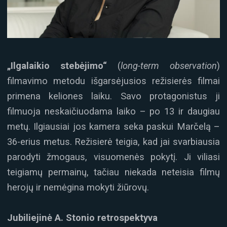
„Ilgalaikio stebėjimo“
(
long-term observation
)
filmavimo metodu išgarsėjusios režisierės filmai
primena keliones laiku. Savo protagonistus ji
filmuoja neskaičiuodama laiko – po 13 ir daugiau
metų. Ilgiausiai jos kamera seka paskui Marčelą –
36-erius metus. Režisierė teigia, kad jai svarbiausia
parodyti žmogaus, visuomenės pokytį. Ji viliasi
teigiamų permainų, tačiau niekada neteisia filmų
herojų ir nemėgina mokyti žiūrovų.
Jubiliejinė A. Stonio retrospektyva