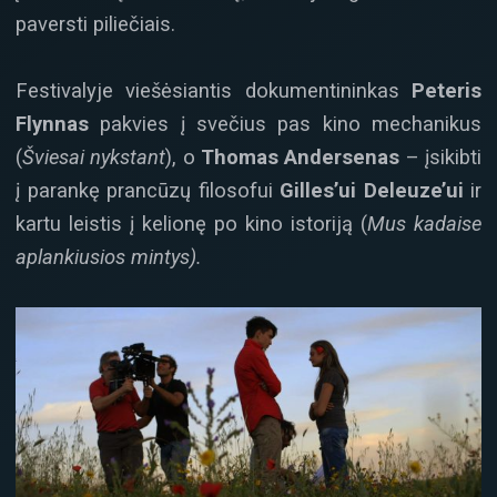
paversti piliečiais.
Festivalyje viešėsiantis dokumentininkas
Peteris
Flynnas
pakvies į svečius pas kino mechanikus
(
Šviesai nykstant
), o
Thomas Andersenas
– įsikibti
į parankę prancūzų filosofui
Gilles’ui Deleuze’ui
ir
kartu leistis į kelionę po kino istoriją (
Mus kadaise
aplankiusios mintys).