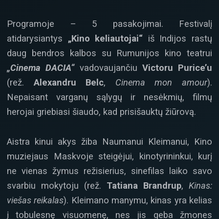
Programoje – 5 pasakojimai. Festivalį
atidarysiantys
„Kino keliautojai“
iš Indijos rastų
daug bendros kalbos su Rumunijos kino teatrui
„Cinema DACIA“
vadovaujančiu
Victoru Purice’u
(rež.
Alexandru Belc
,
Cinema mon amour
).
Nepaisant varganų sąlygų ir nesėkmių, filmų
herojai griebiasi šiaudo, kad prisišauktų žiūrovą.
Aistra kinui akys žiba Naumanui Kleimanui, Kino
muziejaus Maskvoje steigėjui, kinotyrininkui, kurį
ne vienas žymus režisierius, sinefilas laiko savo
svarbiu mokytoju (rež.
Tatiana Brandrup
,
Kinas:
viešas reikalas
). Kleimano manymu, kinas yra kelias
į tobulesnę visuomenę, nes jis geba žmones