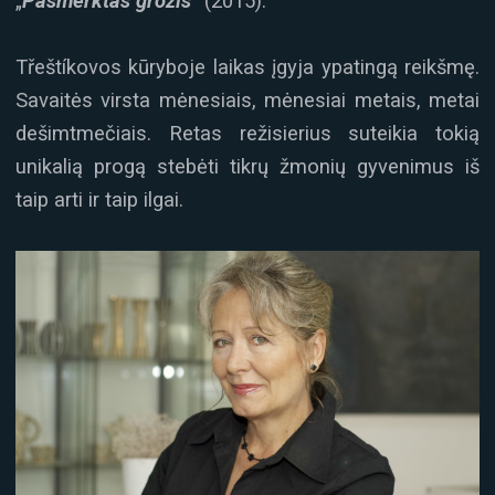
„
Pasmerktas grožis
“ (2015).
Třeštíkovos kūryboje laikas įgyja ypatingą reikšmę.
Savaitės virsta mėnesiais, mėnesiai metais, metai
dešimtmečiais. Retas režisierius suteikia tokią
unikalią progą stebėti tikrų žmonių gyvenimus iš
taip arti ir taip ilgai.