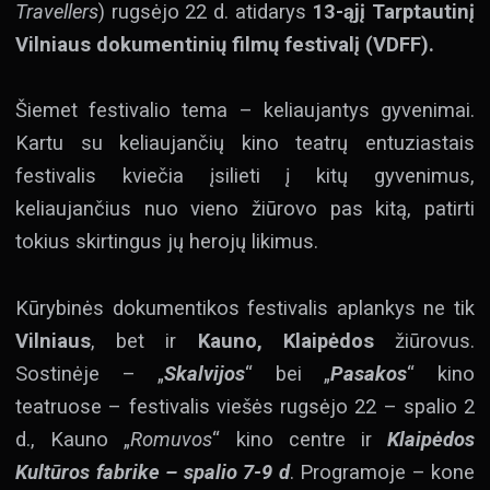
Travellers
) rugsėjo 22 d. atidarys
13-ąjį Tarptautinį
Vilniaus dokumentinių filmų festivalį (VDFF).
Šiemet festivalio tema – keliaujantys gyvenimai.
Kartu su keliaujančių kino teatrų entuziastais
festivalis kviečia įsilieti į kitų gyvenimus,
keliaujančius nuo vieno žiūrovo pas kitą, patirti
tokius skirtingus jų herojų likimus.
Kūrybinės dokumentikos festivalis aplankys ne tik
Vilniaus
, bet ir
Kauno, Klaipėdos
žiūrovus.
Sostinėje – „
Skalvijos
“ bei „
Pasakos
“ kino
teatruose – festivalis viešės rugsėjo 22 – spalio 2
d., Kauno „
Romuvos
“ kino centre ir
Klaipėdos
Kultūros fabrike – spalio 7-9 d
. Programoje – kone