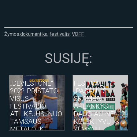
Žymos:
dokumentika
,
festivalis
,
VDFF
SUSIJĘ:
„DEVILSTONE“
FESTIVALĮ
2022 PRISTATO
„PASAULIS
VISUS
SKAMBA“
FESTIVALIO
APLANKYS
ATLIKĖJUS: NUO
DAUGIAU NEI 12
TAMSAUS
KOLEKTYVŲ IŠ 5
METALO IKI
ŽEMYNŲ
NAKTINIŲ