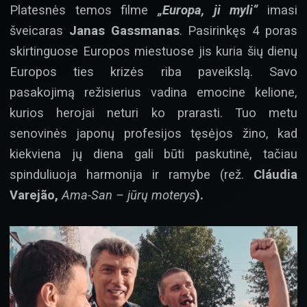
Platesnės temos filme
„Europa, ji myli“
imasi
šveicaras
Janas Gassmanas
. Pasirinkęs 4 poras
skirtinguose Europos miestuose jis kuria šių dienų
Europos ties krizės riba paveikslą. Savo
pasakojimą režisierius vadina emocine kelione,
kurios herojai neturi ko prarasti. Tuo metu
senovinės japonų profesijos tęsėjos žino, kad
kiekviena jų diena gali būti paskutinė, tačiau
spinduliuoja harmonija ir ramybe (rež.
Cláudia
Varejão,
Ama-San – jūrų moterys
).