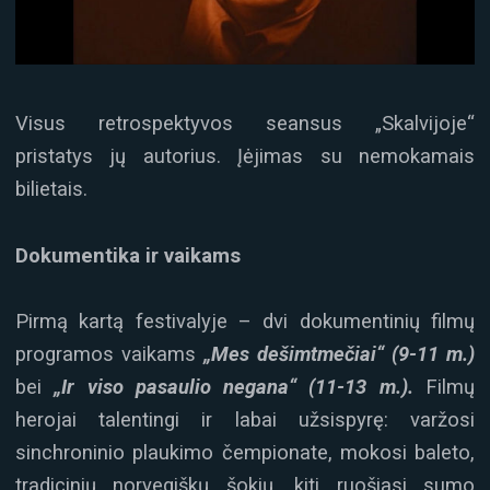
Visus retrospektyvos seansus „Skalvijoje“
pristatys jų autorius. Įėjimas su nemokamais
bilietais.
Dokumentika ir vaikams
Pirmą kartą festivalyje – dvi dokumentinių filmų
programos vaikams
„Mes dešimtmečiai“ (9-11 m.)
bei
„Ir viso pasaulio negana“ (11-13 m.).
Filmų
herojai talentingi ir labai užsispyrę: varžosi
sinchroninio plaukimo čempionate, mokosi baleto,
tradicinių norvegiškų šokių, kiti ruošiasi sumo