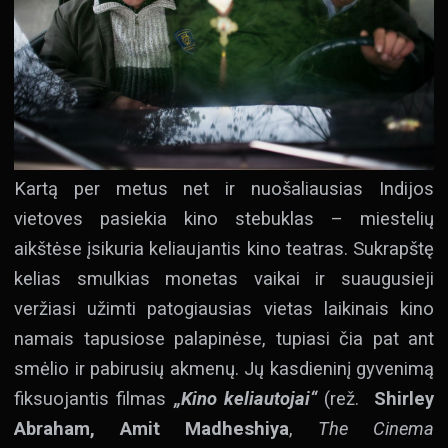
Kartą per metus net ir nuošaliausias Indijos
vietoves pasiekia kino stebuklas – miestelių
aikštėse įsikuria keliaujantis kino teatras. Sukrapštę
kelias smulkias monetas vaikai ir suaugusieji
veržiasi užimti patogiausias vietas laikinais kino
namais tapusiose palapinėse, tupiasi čia pat ant
smėlio ir pabirusių akmenų. Jų kasdieninį gyvenimą
fiksuojantis filmas
„Kino keliautojai“
(rež.
Shirley
Abraham, Amit Madheshiya
,
The Cinema