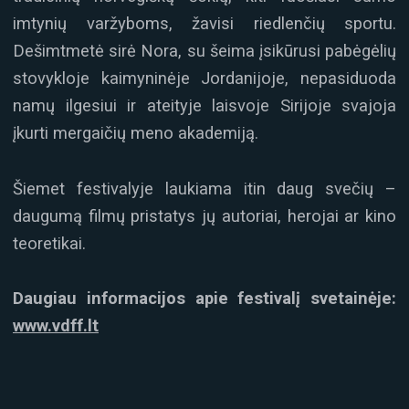
imtynių varžyboms, žavisi riedlenčių sportu.
Dešimtmetė sirė Nora, su šeima įsikūrusi pabėgėlių
stovykloje kaimyninėje Jordanijoje, nepasiduoda
namų ilgesiui ir ateityje laisvoje Sirijoje svajoja
įkurti mergaičių meno akademiją.
Šiemet festivalyje laukiama itin daug svečių –
daugumą filmų pristatys jų autoriai, herojai ar kino
teoretikai.
Daugiau informacijos apie festivalį svetainėje:
www.vdff.lt