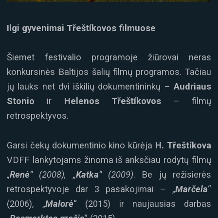
Ilgi gyvenimai Třeštíkovos filmuose
Šiemet festivalio programoje žiūrovai neras
konkursinės Baltijos šalių filmų programos. Tačiau
jų lauks net dvi iškilių dokumentininkų –
Audriaus
Stonio
ir
Helenos Třeštíkovos
– filmų
retrospektyvos.
Garsi čekų dokumentinio kino kūrėja
H. Třeštíkova
VDFF lankytojams žinoma iš anksčiau rodytų filmų
„
Renė
“ (2008), „
Katka
“ (2009)
. Be jų režisierės
retrospektyvoje dar 3 pasakojimai – „
Marčela
“
(2006), „
Malorė
“ (2015) ir naujausias darbas