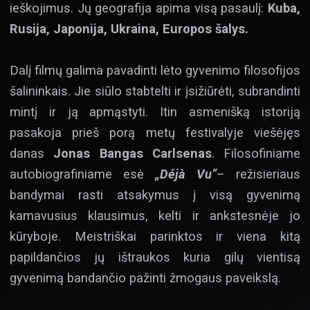
ieškojimus. Jų geografija apima visą pasaulį:
Kuba,
Rusija, Japonija, Ukraina, Europos šalys.
Dalį filmų galima pavadinti lėto gyvenimo filosofijos
šalininkais. Jie siūlo stabtelti ir įsižiūrėti, subrandinti
mintį ir ją apmąstyti. Itin asmenišką istoriją
pasakoja prieš porą metų festivalyje viešėjęs
danas
Jonas Bangas Carlsenas
. Filosofiniame
autobiografiniame esė
„Déjà Vu“
– režisieriaus
bandymai rasti atsakymus į visą gyvenimą
kamavusius klausimus, kelti ir ankstesnėje jo
kūryboje. Meistriškai parinktos ir viena kitą
papildančios jų ištraukos kuria gilų vientisą
gyvenimą bandančio pažinti žmogaus paveikslą.