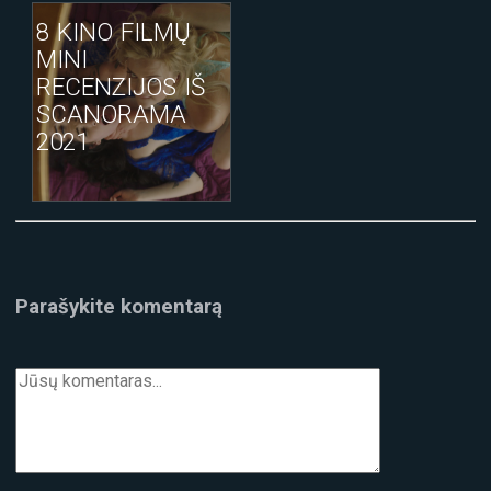
ŠOKIŲ!
8 KINO FILMŲ
MINI
RECENZIJOS IŠ
SCANORAMA
2021
Parašykite komentarą