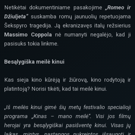
Netikėtai dokumentiniame pasakojime
„Romeo ir
Džiuljeta“
suskamba romų jaunuolių repetuojama
Šekspyro tragedija. Ją ekranizavęs italų režsierius
Massimo Coppola
nė numanyti negalėjo, kad ji
pasisuks tokia linkme.
Besąlygiška meilė kinui
Kas sieja kino kūrėją ir žiūrovą, kino rodytoją ir
platintoją? Norisi tikėti, kad tai meilė kinui.
„Iš meilės kinui gimė šių metų festivalio specialioji
programa „Kinas – mano meilė“. Visi jos filmų
herojai yra besąlygiškai pasišventę kinui. Visas jų
laikas, mintys, pastangos nukreiptos išsaugoti ir