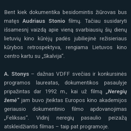
Bent kiek dokumentika besidomintis žiūrovas bus
matęs
Audriaus Stonio
filmų. Tačiau susidaryti
išsamesnį vaizdą apie vieną svarbiausių šių dienų
lietuvių kino kūrėjų padės jubiliejinė režisieriaus
kūrybos retrospektyva, rengiama Lietuvos kino
centro kartu su „Skalvija“.
A. Stonys
– dažnas VDFF svečias ir konkursinės
programos laureatas, dokumentikos pasaulyje
pripažintas dar 1992 m., kai už filmą
„Neregių
žemė“
jam buvo įteiktas Europos kino akademijos
geriausio dokumentinio filmo apdovanojimas
„Feliksas“. Vidinį neregių pasaulio peizažą
atskleidžiantis filmas – taip pat programoje.