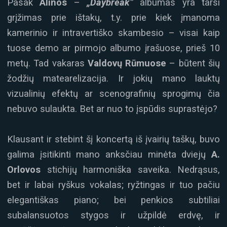
Pasak
Alinos
–
„
Daybreak”
albumas yra tarsi
grįžimas prie ištakų, t.y. prie kiek įmanoma
kamerinio ir intravertiško skambesio – visai kaip
tuose demo ar pirmojo albumo įrašuose, prieš 10
metų. Tad vakaras
Valdovų Rūmuose
– būtent šių
žodžių matearelizacija. Ir jokių mano lauktų
vizualinių efektų ar scenografinių sprogimų čia
nebuvo sulaukta. Bet ar nuo to įspūdis suprastėjo?
Klausant ir stebint šį koncertą iš įvairių taškų, buvo
galima įsitikinti mano anksčiau minėta dviejų
A.
Orlovos
stichijų harmoniška saveika. Nedrąsus,
bet ir labai ryškus vokalas; ryžtingas ir tuo pačiu
elegantiškas piano; bei penkios subtiliai
subalansuotos stygos ir užpildė erdvę, ir