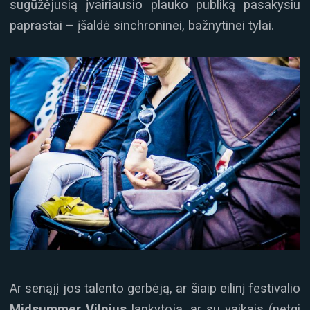
sugūžėjusią įvairiausio plauko publiką pasakysiu
paprastai – įšaldė sinchroninei, bažnytinei tylai.
Ar senąjį jos talento gerbėją, ar šiaip eilinį festivalio
Midsummer Vilnius
lankytoją, ar su vaikais (netgi