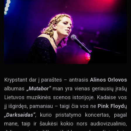
Krypstant dar į paraštes – antrasis
Alinos Orlovos
albumas
„Mutabor“
man yra vienas geriausių įrašų
Lietuvos muzikinės scenos istorijoje. Kadaise vos
jį išgirdęs, pamaniau – taigi čia vos ne
Pink Floyd
ų
„Darksaidas“
, kurio pristatymo koncertas, pagal
mane, taip ir šaukėsi kokio nors audiovizualinio,