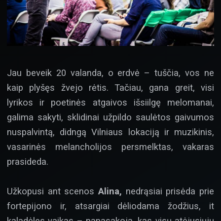
Jau beveik 20 valanda, o erdvė – tuščia, vos ne
kaip plyšęs žvejo rėtis. Tačiau, gana greit, visi
lyrikos ir poetinės atgaivos išsiilgę melomanai,
galima sakyti, sklidinai užpildo saulėtos gaivumos
nuspalvintą, didngą Vilniaus lokaciją ir muzikinis,
vasarinės melancholijos persmelktas, vakaras
prasideda.
Užkopusi ant scenos
Alina,
nedrąsiai prisėda prie
fortepijono ir, atsargiai dėliodama žodžius, it
kaladėles vaikas – papasakoja, kas visų atėjusiųjų