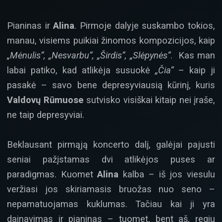
Pianinas ir
Alina
. Pirmoje dalyje suskambo tokios,
manau, visiems puikiai žinomos kompozicijos, kaip
„Mėnulis“, „Nesvarbu“, „Širdis“, „Slėpynės“
. Kas man
labai patiko, kad atlikėja susuokė
„Čia“
– kaip ji
pasakė – savo bene depresyviausią kūrinį, kuris
Valdovų Rūmuose
sutvisko visiškai kitaip nei įraše,
ne taip depresyviai.
Beklausant pirmąją koncerto dalį, galėjai pajusti
seniai pažįstamas dvi atlikėjos puses ar
paradigmas. Kuomet
Alina
kalba – iš jos viesulu
veržiasi jos skiriamasis bruožas nuo seno –
nepamatuojamas kuklumas. Tačiau kai ji yra
dainavimas ir pianinas – tuomet, bent aš, regiu