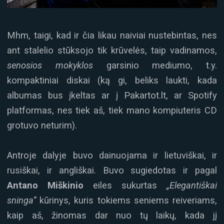
Mhm, taigi, kad ir čia likau naiviai nustebintas, nes
ant stalelio stūksojo tik krūvelės, taip vadinamos,
senosios mokyklos
garsinio mediumo, t.y.
kompaktiniai diskai (ką gi, beliks laukti, kada
albumas bus įkeltas ar į Pakartot.lt, ar Spotify
platformas, nes tiek aš, tiek mano kompiuteris CD
grotuvo neturim).
Antroje dalyje buvo dainuojama ir lietuviškai, ir
rusiškai, ir angliškai. Buvo sugiedotas ir pagal
Antano Miškinio
eiles sukurtas
„Elegantiškai
sninga“
kūrinys, kuris tokiems seniems reiveriams,
kaip aš, žinomas dar nuo tų laikų, kada jį