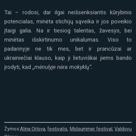
Tai – rodosi, dar ilgai neišsenksiantis kūrybinis
potencialas, minėta stichijų sąveika ir jos poveikio
įtaigi galia. Na ir tiesiog talentas, žavesys, bei
minėtas išskirtinumo unikalumas. Viso to
padarinyje ne tik mes, bet ir prancūzai ar
ukrainiečiai klauso, kaip ji lietuviškai jiems bando
įrodyti, kad
„mėnulyje nėra mokyklų“.
Žymos:
Alina Orlova
,
festivalis
,
Midsummer festival
,
Valdovų