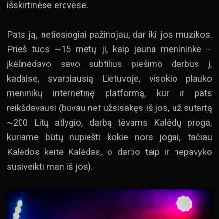
išskirtinėse erdvėse.
Pats ją, netiesiogiai pažinojau, dar iki jos muzikos.
Prieš tuos ~15 metų ji, kaip jauna menininkė –
įkėlinėdavo savo subtilius piešimo darbus į,
kadaise, svarbiausią Lietuvoje, visokio plauko
meninikų internetinę platformą, kur ir pats
reikšdavausi (buvau net užsisakęs iš jos, už sutartą
~200 Litų atlygio, darbą tėvams Kalėdų proga,
kuriame būtų nupiešti kokie nors jogai, tačiau
Kalėdos keitė Kalėdas, o darbo taip ir nepavyko
susiveikti man iš jos).