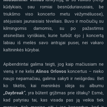
kūdykiais, sau romiai besnūduriavusiais, be
triukšmo viso koncerto metu vėžymėliuose),
atėjusiais jaunaisiais tėveliais. Buvo ir močiučių su
kilmingomis damomis, su po pažastimis
atsineštais vyriškiais, kurie turbūt ėjo į koncertą
labiau iš meilės savo antrąjai pusei, nei vakaro
kaltininkės kūrybai.
Apibendrintai galima teigti, jog kaip mačiusiam ne
vieną ir ne kelis
Alinos Orlovos
koncertus – nieko
naujo nepamačiau, galima sakyti ir neišgirdau. Bet
ko tikėtis, kai meninkės idėja su albumu
„Daybreak“
, yra būtent grįžimas prie ištakų? Esmė,
kad patyriau tai, kas visada pas ją veikia tiek