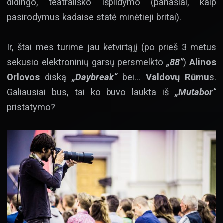
didingo, teatrališko išpildymo (panašiai, kaip
pasirodymus kadaise statė minėtieji britai).
Ir, štai mes turime jau ketvirtąjį (po prieš 3 metus
sekusio elektroninių garsų persmelkto
„88”
)
Alinos
Orlovos
diską
„Daybreak“
bei…
Valdovų Rūmu
s.
Galiausiai bus, tai ko buvo laukta iš
„Mutabor“
pristatymo?