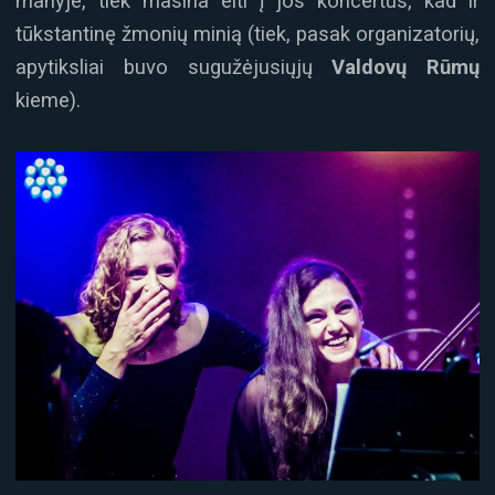
manyje, tiek masina eiti į jos koncertus, kad ir
tūkstantinę žmonių minią (tiek, pasak organizatorių,
apytiksliai buvo sugužėjusiųjų
Valdovų Rūmų
kieme).