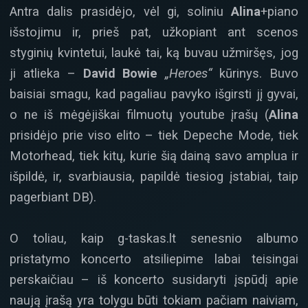
Antra dalis prasidėjo, vėl gi, soliniu
Alina
+piano
išstojimu ir, prieš pat, užkopiant ant scenos
styginių kvintetui, laukė tai, ką buvau užmiršęs, jog
ji atlieka –
David Bowie
„Heroes“
kūrinys. Buvo
baisiai smagu, kad pagaliau pavyko išgirsti jį gyvai,
o ne iš mėgėjiškai filmuotų youtube įrašų (
Alina
prisidėjo prie viso elito – tiek Depeche Mode, tiek
Motorhead, tiek kitų, kurie šią dainą savo amplua ir
išpildė, ir, svarbiausia, papildė tiesiog įstabiai, taip
pagerbiant DB).
O toliau, kaip g-taskas.lt senesnio albumo
pristatymo koncerto atsiliepime labai teisingai
perskaičiau – iš koncerto susidaryti įspūdį apie
naują įrašą yra tolygu būti tokiam pačiam naiviam,