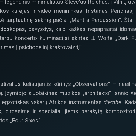
i – legendinis minimalistas Steve‘as Reichas, į Vilnių a
ikos kūrėjas ir video menininkas Tristanas Perichas,
ė tarptautinę sėkmę pačiai „Mantra Percussion“. Štai
idoskopas, pavyzdys, kaip kažkas nepaprastai įdomau
tarpu koncerto kulminacijai skirtas J. Wolfe „Dark F
rimas į psichodelinį kraštovaizdį“.
tivalius keliaujantis kūrinys „Observations“ – neeilinė 
ką. Įžymiojo šiuolaikinės muzikos „architekto“ Iannio X
– egzotiškas vakarų Afrikos instrumentas
djembe
. Kad
, girdėsime ir specialiai jiems parašytą kompozitori
tos „Four Sixes“.