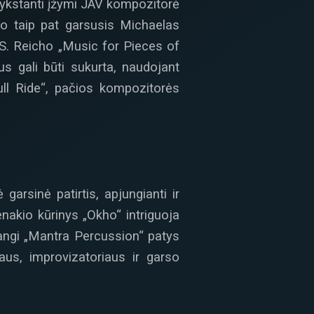
tvykstanti įžymi JAV kompozitorė
 o taip pat garsusis Michaelas
 S. Reicho „Music for Pieces of
s gali būti sukurta, naudojant
ull Ride“, pačios kompozitorės
garsinė patirtis, apjungianti ir
enakio kūrinys „Okho“ intriguoja
angi „Mantra Percussion“ patys
aus, improvizatoriaus ir garso