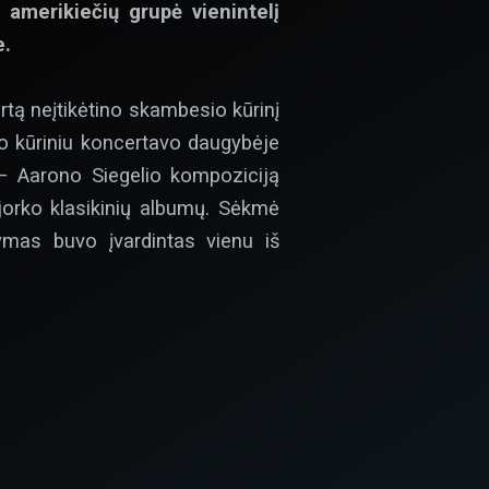
amerikiečių grupė vienintelį
e.
tą neįtikėtino skambesio kūrinį
iuo kūriniu koncertavo daugybėje
 – Aarono Siegelio kompoziciją
jorko klasikinių albumų. Sėkmė
ymas buvo įvardintas vienu iš