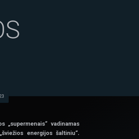
OS
23
ijos „supermenais“ vadinamas
švie
ž
ios energijos šaltiniu“.