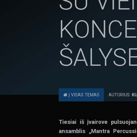
SU VIE
KONCE
ŠALYS
Į VISAS TEMAS
AUTORIUS:
K
Tiesiai iš įvairove pulsuoj
ansamblis „Mantra Percussi