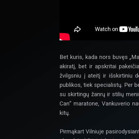
Bet kuris, kada nors buvęs „Man
akiratį, bet ir apskritai pakei
žvilgsniu į ateitį ir išskirtin
publikos, tiek specialistų. Per
su skirtingų žanrų ir stilių me
Can“ maratone, Vankuverio na
kitų.
Pirmąkart Vilniuje pasirodysian