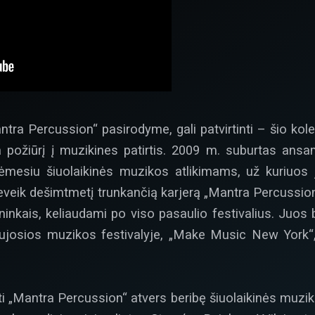
tra Percussion“ pasirodyme, gali patvirtinti – šio kole
čia požiūrį į muzikines patirtis. 2009 m. suburtas ans
iu dėmesiu šiuolaikinės muzikos atlikimams, už kuriuos 
 beveik dešimtmetį trunkančią karjerą „Mantra Percussi
nininkais, keliaudami po viso pasaulio festivalius. Juos
ujosios muzikos festivalyje, „Make Music New York“,
ti „Mantra Percussion“ atvers beribę šiuolaikinės muzik