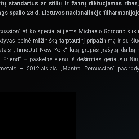
tų standartus ar stilių ir
ž
anrų diktuojamas ribas
,
ngs spalio 28 d
.
Lietuvos nacionalinėje filharmonijoj
cussion“ atliko specialiai jiems Michaelo Gordono sukur
ktyvas pelnė milžinišką tarptautinį pripažinimą ir su š
metais „TimeOut New York“ kitą grupės įrašytą darbą
Friend“ – paskelbė vienu iš dešimties geriausių Niu
s metais – 2012-aisiais „Mantra Percussion“ pasirod