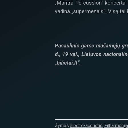
„Mantra Percussion“ koncertai 
vadina „supermenais“. Visą tai 
Pasaulinio garso mušamųjų gru
d
.
, 19 val
.,
Lietuvos nacionalin
„bilietai
.lt“
.
Žymos:
electro-acoustic
,
Filharmonija