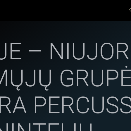
K
JE – NIUJO
ŲJŲ GRUP
RA PERCUSS