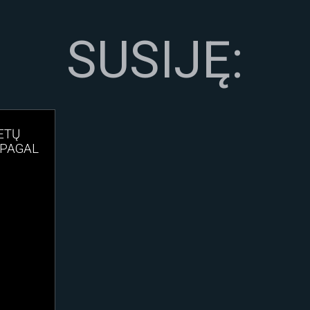
SUSIJĘ:
ETŲ
(PAGAL