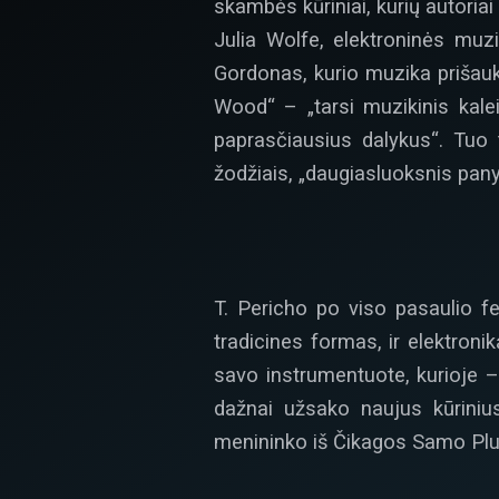
skambės kūriniai, kurių autoria
Julia Wolfe, elektroninės muz
Gordonas, kurio muzika prišauk
Wood“ – „tarsi muzikinis kale
paprasčiausius dalykus“. Tuo 
žodžiais, „daugiasluoksnis pany
T. Pericho po viso pasaulio fes
tradicines formas, ir elektroni
savo instrumentuote, kurioje 
dažnai užsako naujus kūrinius
menininko iš Čikagos Samo Plu