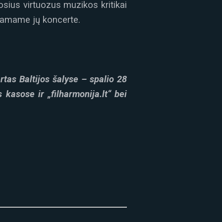
sius virtuozus muzikos kritikai
giamame jų koncerte.
ertas
Baltijos šalyse – spalio 28
os kasose ir
„filharmonija.lt“ bei