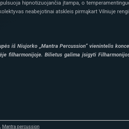
pulsuoja hipnotizuojančia įtampa, o temperamentinguo
kolektyvas neabejotinai atskleis pirmąkart Vilniuje ren
pės iš Niujorko „Mantra Percussion“ vienintelis konc
ėje filharmonijoje
.
Bilietus galima įsigyti Filharmonij
,
Mantra percussion