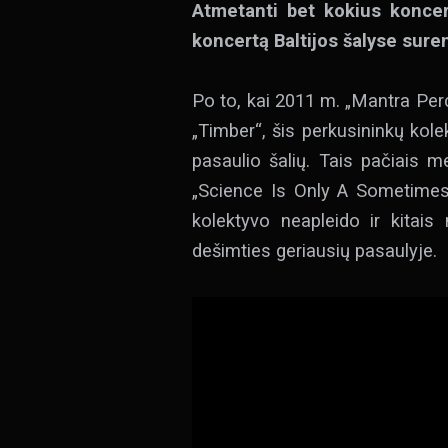
Atmetanti bet kokius koncer
koncertą Baltijos šalyse sure
Po to, kai 2011 m. „Mantra Per
„Timber“, šis perkusininkų kole
pasaulio šalių. Tais pačiais 
„Science Is Only A Sometimes 
kolektyvo neapleido ir kitai
dešimties geriausių pasaulyje.