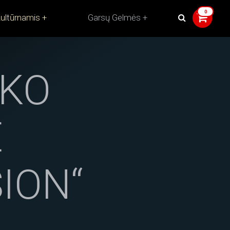
ultūrnamis
Garsų Gelmės
RKO
Ė
ION“