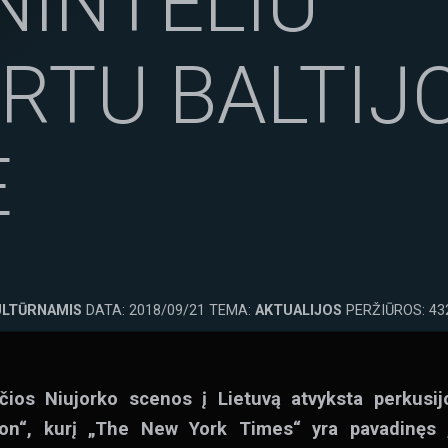
NINTELIU
RTU BALTIJ
E
ULTŪRNAMIS
DATA: 2018/09/21 TEMA:
AKTUALIJOS
PERŽIŪROS: 43
ančios Niujorko scenos į Lietuvą atvyksta perkus
on“
, kurį
„The New York Times“ yra pavadinęs „