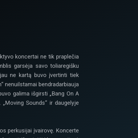
ktyvo koncertai ne tik praplečia
amblis garsėja savo toliaregišku
jau ne kartą buvo įvertinti tiek
on“ nenuilstamai bendradarbiauja
 buvo galima išgirsti „Bang On A
 „Moving Sounds“ ir daugelyje
os perkusijai įvairovę. Koncerte