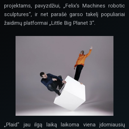
projektams, pavyzdžiui, „Felix’s Machines robotic
sculptures“, ir net parašė garso takelį populiariai
žaidimų platformai „Little Big Planet 3“.
„Plaid“ jau ilgą laiką laikoma viena įdomiausių