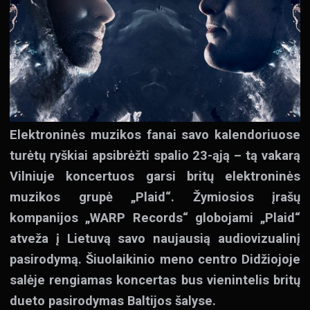
Elektroninės muzikos fanai savo kalendoriuose
turėtų ryškiai apsibrėžti spalio 23-ąją – tą vakarą
Vilniuje koncertuos garsi britų elektroninės
muzikos grupė „Plaid“. Žymiosios įrašų
kompanijos „WARP Records“ globojami „Plaid“
atveža į Lietuvą savo naujausią audiovizualinį
pasirodymą. Šiuolaikinio meno centro Didžiojoje
salėje rengiamas koncertas bus vienintelis britų
dueto pasirodymas Baltijos šalyse.