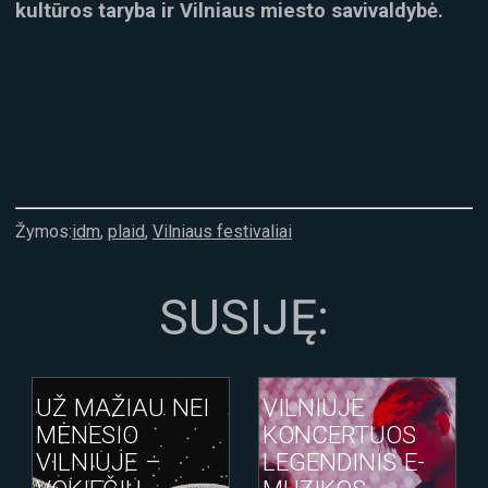
kultūros taryba ir Vilniaus miesto savivaldybė.
Žymos:
idm
,
plaid
,
Vilniaus festivaliai
SUSIJĘ:
UŽ MAŽIAU NEI
VILNIUJE
MĖNESIO
KONCERTUOS
VILNIUJE –
LEGENDINIS E-