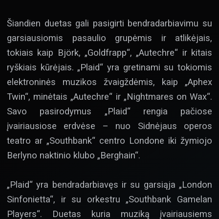
Šiandien duetas gali pasigirti bendradarbiavimu su
garsiausiomis pasaulio grupėmis ir atlikėjais,
tokiais kaip Björk, „Goldfrapp“, „Autechre“ ir kitais
ryškiais kūrėjais. „Plaid“ yra gretinami su tokiomis
elektroninės muzikos žvaigždėmis, kaip „Aphex
Twin“, minėtais „Autechre“ ir „Nightmares on Wax“.
Savo pasirodymus „Plaid“ rengia pačiose
įvairiausiose erdvėse – nuo Sidnėjaus operos
teatro ar „Southbank“ centro Londone iki žymiojo
Berlyno naktinio klubo „Berghain“.
„Plaid“ yra bendradarbiavęs ir su garsiąja „London
Sinfonietta“, ir su orkestru „Southbank Gamelan
Players“. Duetas kuria muziką įvairiausiems