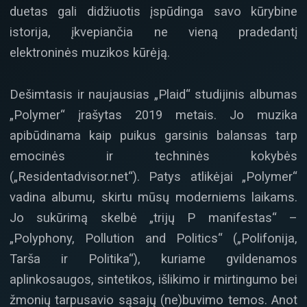
duetas gali didžiuotis įspūdinga savo kūrybine
istorija, įkvepiančia ne vieną pradedantį
elektroninės muzikos kūrėją.
Dešimtasis ir naujausias „Plaid“ studijinis albumas
„Polymer“ įrašytas 2019 metais. Jo muzika
apibūdinama kaip puikus garsinis balansas tarp
emocinės ir techninės kokybės
(„Residentadvisor.net“). Patys atlikėjai „Polymer“
vadina albumu, skirtu mūsų moderniems laikams.
Jo sukūrimą skelbė „trijų P manifestas“ –
„Polyphony, Pollution and Politics“ („Polifonija,
Tarša ir Politika“), kuriame gvildenamos
aplinkosaugos, sintetikos, išlikimo ir mirtingumo bei
žmonių tarpusavio sąsajų (ne)buvimo temos. Anot