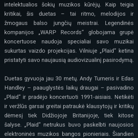
intelektualios šokių muzikos kūrėjų. Kaip teigia
kritikai, šis duetas – tai ritmo, melodijos ir
žmogaus balso jungčių meistrai. Legendinės
kompanijos „WARP Records“ globojama grupė
koncertuose naudoja specialiai savo muzikai
sukurtas vaizdo projekcijas. Vilniuje „Plaid“ ketina
pristatyti savo naujausią audiovizualinį pasirodymą.
Duetas gyvuoja jau 30 metų. Andy Turneris ir Edas
Handley – paauglystės laikų draugai – pasivadino
„Plaid“ ir pradėjo koncertuoti 1991-aisiais. Netikėti
ir veržlūs garsai greitai patraukė klausytojų ir kritikų
dėmesį tiek Didžiojoje Britanijoje, tiek kitose
šalyse. „Plaid“ netrukus buvo paskelbti naujosios
elektroninės muzikos bangos pionieriais. Šiandien