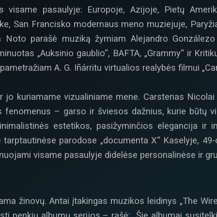
 visame pasaulyje: Europoje, Azijoje, Pietų Amerik
ke, San Francisko modernaus meno muziejuje, Paryž
a Noto parašė muziką žymiam Alejandro Gonzálezo I
nominuotas „Auksinio gaublio“, BAFTA, „Grammy“ ir Krit
ametražiam A. G. Iñárritu virtualios realybės filmui „Ca
ir jo kuriamame vizualiniame mene. Carstenas Nicolai 
fenomenus – garso ir šviesos dažnius, kurie būtų vie
nimalistinės estetikos, pasižyminčios elegancija ir in
tarptautinėse parodose „documenta X“ Kaselyje, 49-oji
onuojami visame pasaulyje didelėse personalinėse ir g
nama žinovų. Antai įtakingas muzikos leidinys „The Wir
isti penkių albumų serijos – rašė: „Šie albumai susitelk