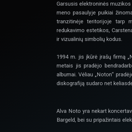
Garsusis elektroninės muzikos k
meno pasaulyje puikiai žinomas
tranzitinėje teritorijoje ta
redukavimo estetikos, Carstena
ir vizualinių simbolių kodus.
1994 m. jis įkūrė įrašų firmą „
metais jis pradėjo bendradarb
albumai. Vėliau „Noton“ pradėjo
diskografiją sudaro net keliasd
Alva Noto yra nekart koncertav
Bargeld, bei su pripažintais ele