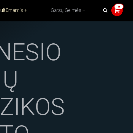
ultūrnamis
Garsų Gelmės
NESIO
IŲ
ZIKOS