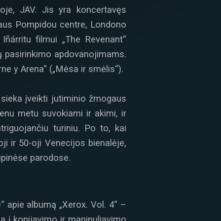
oje, JAV. Jis yra koncertavęs
iaus Pompidou centre, Londono
ñárritu filmui „The Revenant“
ikų pasirinkimo apdovanojimams.
rne y Arena“ („Mėsa ir smėlis“).
sieka įveikti jutiminio žmogaus
nu metu suvokiami ir akimi, ir
triguojančiu turiniu. Po to, kai
 ir 50-oji Venecijos bienalėje,
rupinėse parodose.
e“ apie albumą „Xerox. Vol. 4“ –
ia į kopijavimo ir manipuliavimo