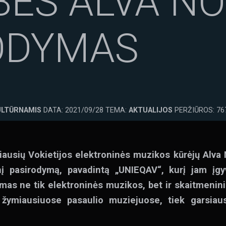
BĖS ALVA N
ODYMAS
ULTŪRNAMIS
DATA: 2021/09/28 TEMA:
AKTUALIJOS
PERŽIŪROS: 76
iausių Vokietijos elektroninės muzikos kūrėjų Alva 
nį pasirodymą, pavadintą „UNIEQAV“, kurį jam įg
mas ne tik elektroninės muzikos, bet ir skaitmenini
 žymiausiuose pasaulio muziejuose, tiek garsiau