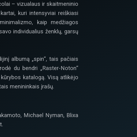
olai – vizualaus ir skaitmeninio
tai, kuri intensyviai reiškiasi
s minimalizmo, kaip medžiagos
avo individualius ženklų, garsų
jinį albumą „spin“, tais pačiais
irodė du bendri „Raster-Noton“
 kūrybos katalogą. Visą atlikėjo
ais menininkais įrašų.
 Sakamoto, Michael Nyman, Blixa
t.