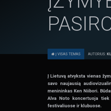
ĮŽYMY
PASIR
Į VISAS TEMAS
AUTORIUS:
K
Į Lietuvą atvyksta vienas žym
savo naujausią audiovizuali
menininkas Ken Niibori. Būda
Alva Noto koncertuoja tiek
festivaliuose ir klubuose.