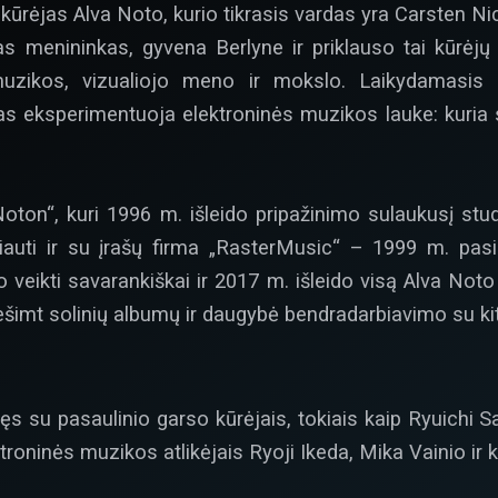
ūrėjas Alva Noto, kurio tikrasis vardas yra Carsten Nic
 menininkas, gyvena Berlyne ir priklauso tai kūrėjų kar
rp muzikos, vizualiojo meno ir mokslo. Laikydamasi
s eksperimentuoja elektroninės muzikos lauke: kuria s
Noton“, kuri 1996 m. išleido pripažinimo sulaukusį studi
iauti ir su įrašų firma „RasterMusic“ – 1999 m. pas
 veikti savarankiškai ir 2017 m. išleido visą Alva Noto
ešimt solinių albumų ir daugybė bendradarbiavimo su kit
ęs su pasaulinio garso kūrėjais, tokiais kaip Ryuichi
ktroninės muzikos atlikėjais Ryoji Ikeda, Mika Vainio ir k