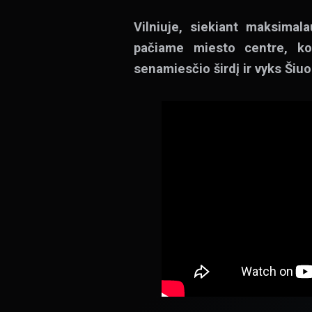
Vilniuje, siekiant maksimal
pačiame miesto centre, kon
senamiesčio širdį ir vyks Šiuo