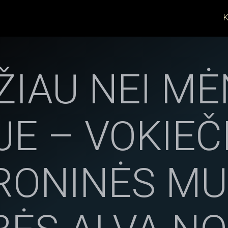
K
ŽIAU NEI MĖ
JE – VOKIEČ
RONINĖS MU