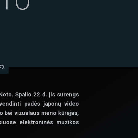
OTO
73
Noto. Spalio 22 d. jis surengs
yvendinti padės japonų video
o bei vizualaus meno kūrėjas,
siuose elektroninės muzikos