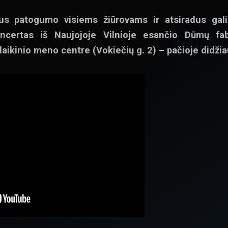
aus patogumo visiems žiūrovams ir atsiradus gali
certas iš Naujojoje Vilnioje esančio Dūmų fab
laikinio meno centre (Vokiečių g. 2) – pačioje didžia