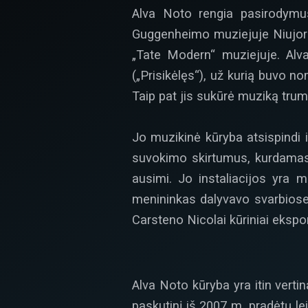
Alva Noto rengia pasirodymus
Guggenheimo muziejuje Niujor
„Tate Modern“ muziejuje. Alv
(„Prisikėlęs“), už kurią buvo 
Taip pat jis sukūrė muziką trump
Jo muzikinė kūryba atsispindi 
suvokimo skirtumus, kurdamas 
ausimi. Jo instaliacijos yra mi
menininkas dalyvavo svarbiose 
Carsteno Nicolai kūriniai eksp
Alva Noto kūryba yra itin verti
paskutinį iš 2007 m. pradėtų le