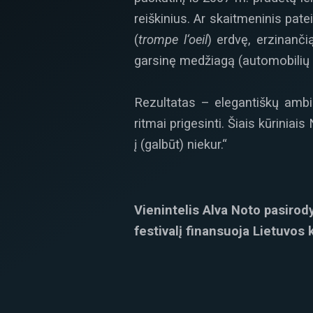
reiškinius. Ar skaitmeninis pate
(
trompe l‘oeil
) erdvę, erzinanč
garsinę medžiagą (automobilių 
Rezultatas – elegantiškų ambi
ritmai prigesinti. Šiais kūrinia
į (galbūt) niekur.“
Vienintelis Alva Noto pasirod
festivalį finansuoja Lietuvos 