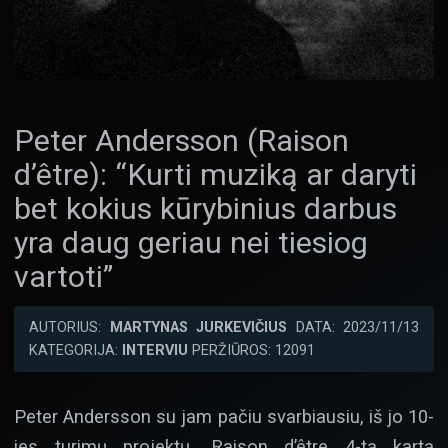
Peter Andersson (Raison
d’être): “Kurti muziką ar daryti
bet kokius kūrybinius darbus
yra daug geriau nei tiesiog
vartoti”
AUTORIUS:
MARTYNAS JURKEVIČIUS
DATA: 2023/11/13
KATEGORIJA:
INTERVIU
PERŽIŪROS: 12091
Peter Andersson su jam pačiu svarbiausiu, iš jo 10-
ies turimų projektų, Raison d’être 4-tą kartą