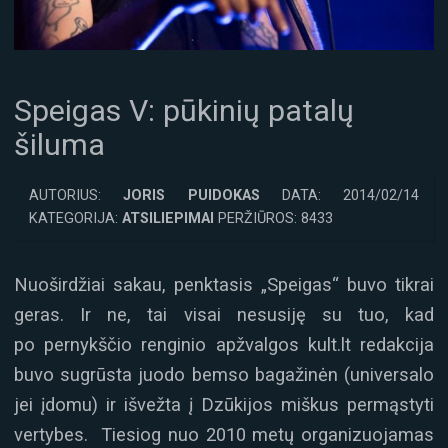
Speigas V: pūkinių patalų
šiluma
AUTORIUS:
JORIS PUIDOKAS
DATA: 2014/02/14
KATEGORIJA:
ATSILIEPIMAI
PERŽIŪROS: 8433
Nuoširdžiai sakau, penktasis „Speigas“ buvo tikrai
geras. Ir ne, tai visai nesusiję su tuo, kad
po pernykščio renginio apžvalgos kult.lt redakcija
buvo sugrūsta juodo bemso bagažinėn (universalo
jei įdomu) ir išvežta į Dzūkijos miškus permąstyti
vertybes. Tiesiog nuo 2010 metų organizuojamas