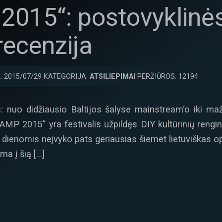
015“: postovyklinės
recenzija
: 2015/07/29 KATEGORIJA:
ATSILIEPIMAI
PERŽIŪROS: 12194
lės: nuo didžiausio Baltijos šalyse mainstream‘o iki maž
AMP 2015“ yra festivalis užpildęs DIY kultūrinių rengin
6 dienomis neįvyko pats geriausias šiemet lietuviškas op
ma į šią […]