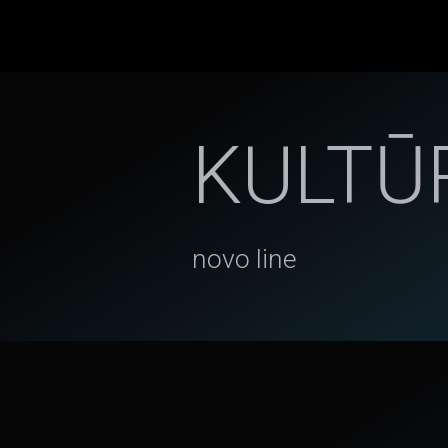
KULTŪ
novo line