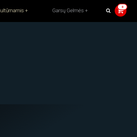
ultūrnamis
Garsų Gelmės