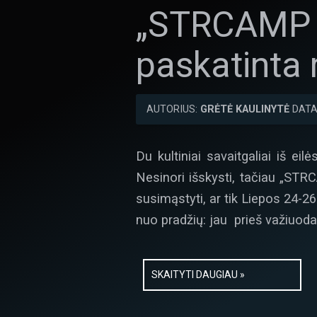
„STRCAMP 2
paskatinta 
AUTORIUS:
GRĖTĖ KAULINYTĖ
DATA
Du kultiniai savaitgaliai iš ei
Nesinori išskysti, tačiau „STRC
susimąstyti, ar tik Liepos 24-2
nuo pradžių: jau prieš važiuoda
SKAITYTI DAUGIAU »