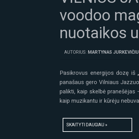
voodoo magi
nuotaikos u
AUTORIUS:
MARTYNAS JURKEVIČIU
Pasikrovus energijos dozę iš 
panašaus gero Vilniaus Jazzuos
palikti, kaip skelbė pranešėja
kaip muzikantu ir kūrėju nebuva
SKAITYTI DAUGIAU »