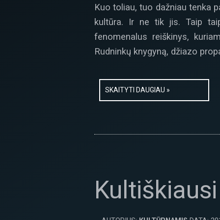
Kuo toliau, tuo dažniau tenka pa
kultūra. Ir ne tik jis. Taip t
fenomenalus reiškinys, kuria
Rudninkų knygyną, džiazo prop
SKAITYTI DAUGIAU »
Kultiškiaus