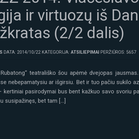
ja ir virtuozų iš Dan
žkratas (2/2 dalis)
S
DATA: 2014/10/22 KATEGORIJA:
ATSILIEPIMAI
PERŽIŪROS: 5657
„Rubatong“ teatrališko šou apėmė dvejopas jausmas.
e nebepamatysiu ar išgirsiu. Bet ir tuo pačiu sukilo az
s – kertiniai pasirodymai bus bent kažkuo savo svoriu p
u susipažinęs, bet tam […]