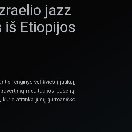
zraelio jazz
iš Etiopijos
antis renginys vėl kvies į jaukųjį
ntravertinių meditacijos būsenų.
s, kurie atitinka jūsų gurmaniško