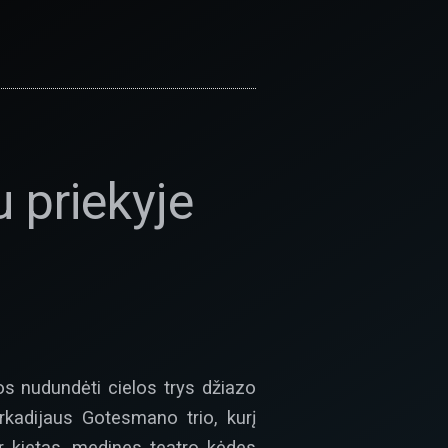
u priekyje
os nudundėti cielos trys džiazo
rkadijaus Gotesmano trio, kurį
ir kietas, medines teatro kėdes