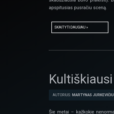
apspitusias pusračiu sceną.
SKAITYTI DAUGIAU »
Kultiškiaus
AUTORIUS:
MARTYNAS JURKEVIČIU
Šie metai – kažkokie nenormal