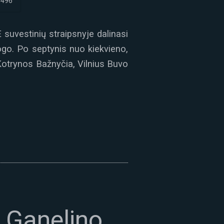
8496
suvestinių straipsnyje dalinasi
togo. Po septynis nuo kiekvieno,
otrynos Bažnyčia, Vilnius Buvo
 Ganelino