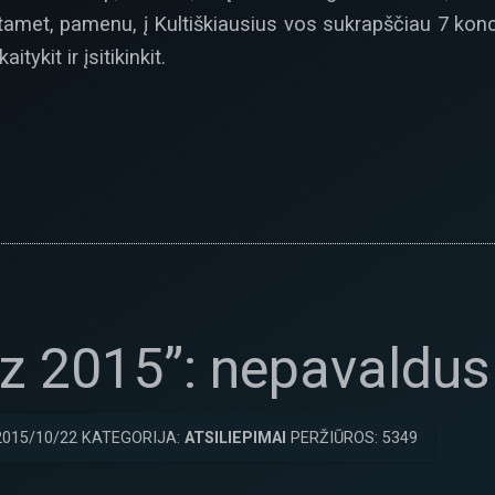
tamet, pamenu, į Kultiškiausius vos sukrapščiau 7 koncer
itykit ir įsitikinkit.
zz 2015”: nepavaldus 
2015/10/22 KATEGORIJA:
ATSILIEPIMAI
PERŽIŪROS: 5349