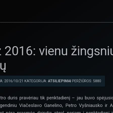
z 2016: vienu žingsni
tų
A: 2016/10/21 KATEGORIJA:
ATSILIEPIMAI
PERŽIŪROS: 5880
o duris pravėriau tik penktadienį – jau buvo spėjusi
legendiniu Viačeslavo Ganelino, Petro Vyšniausko ir A
Bet nėra prasmės dairytis atgal, neriam į penktadienį 