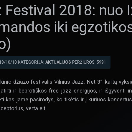
 Festival 2018: nuo I
mandos iki egzotikos 
o)
18/10/10 KATEGORIJA:
AKTUALIJOS
PERŽIŪROS: 5991
ikinio džiazo festivalis Vilnius Jazz. Net 31 kartą vyksi
irti ir beprotiškos free jazz energijos, ir išgyventi i
ėti kas jame pasirodys, ko tikėtis ir į kuriuos koncertu
ceptorius, verta eiti.