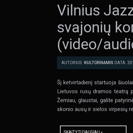
Vilnius Jazz
svajonių ko
(video/audi
AUTORIUS:
KULTŪRNAMIS
DATA: 20
Šį ketvirtadienį startuoja šiuola
Lietuvos rusų dramos teatrą pat
Žemiau, glaustai, galite patyrin
skonio ausų ir sielos virpesių re
SKAITYTI DAUGIAU »