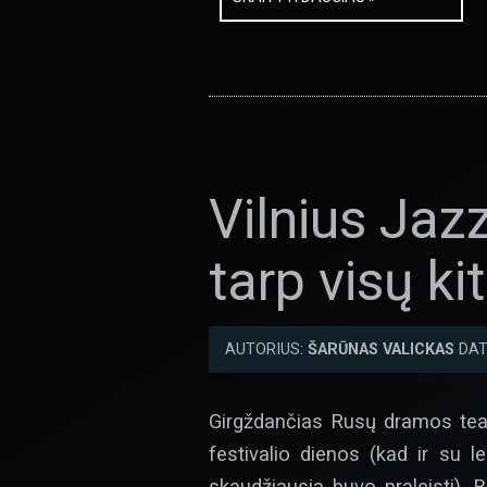
Vilnius Jaz
tarp visų ki
AUTORIUS:
ŠARŪNAS VALICKAS
DAT
Girgždančias Rusų dramos teatr
festivalio dienos (kad ir su 
skaudžiausia buvo praleisti). 