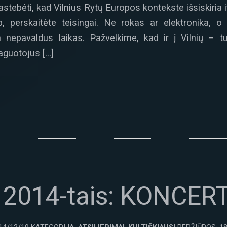
stebėti, kad Vilnius Rytų Europos kontekste išsiskiria i
aip, perskaitėte teisingai. Ne rokas ar elektronika, 
m nepavaldus laikas. Pažvelkime, kad ir į Vilnių – 
aguotojus […]
i 2014-tais: KONCER