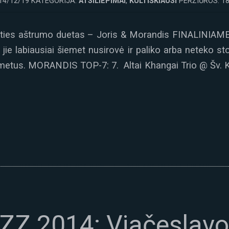
14/12/19 KATEGORIJA:
ATSILIEPIMAI
,
KULTIŠKIAUSI
PERŽIŪROS: 1
inties aštrumo duetas – Joris & Morandis FINALINIAME 
 jie labiausiai šiemet nusirovė ir paliko arba neteko s
 metus. MORANDIS TOP-7: 7. Altai Khangai Trio @ Šv. K
ZZ 2014: Viačeslavo