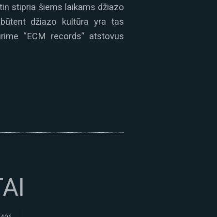
tin stipria šiems laikams džiazo
o būtent džiazo kultūra yra tas
turime “ECM records” atstovus
TAI