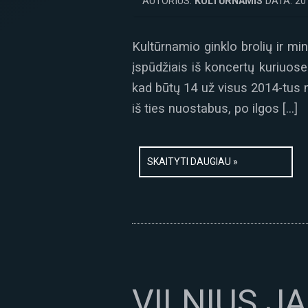
AUTORIUS:
KULTŪRNAMIS
DATA: 20
Kultūrnamio ginklo brolių ir m
įspūdžiais iš koncertų kuriuose
kad būtų 14 už visus 2014-tus
iš ties nuostabus, po ilgos […]
SKAITYTI DAUGIAU »
VILNIUS JA