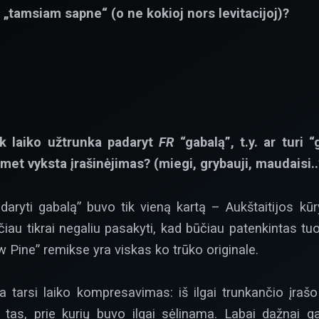
 „tamsiam sapne“ (o ne kokioj nors levitacijoj)?
k laiko užtrunka padaryt
FR
“gabalą”, t.y. ar turi
omet vyksta įrašinėjimas? (miegi, grybauji, maudaisi..
aryti gabalą” buvo tik vieną kartą – Aukštaitijos kūry
čiau tikrai negaliu pasakyti, kad būčiau patenkintas t
w Pine” remikse yra viskas ko trūko originale.
 tarsi laiko kompresavimas: iš ilgai trunkančio įrašo
is tas, prie kurių buvo ilgai sėlinama. Labai dažnai g