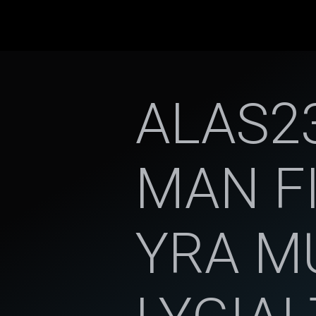
ALAS23 
MAN F
YRA MU