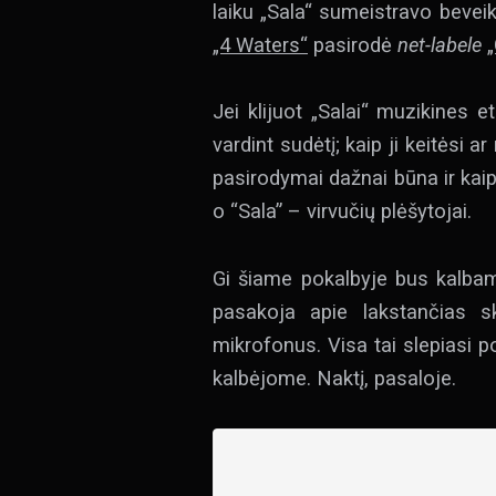
laiku „Sala“ sumeistravo bevei
„4 Waters“
pasirodė
net-labele
Jei klijuot „Salai“ muzikines 
vardint sudėtį; kaip ji keitėsi ar
pasirodymai dažnai būna ir kaip iš
o “Sala” – virvučių plėšytojai.
Gi šiame pokalbyje bus kalbam
pasakoja apie lakstančias sk
mikrofonus. Visa tai slepiasi 
kalbėjome. Naktį, pasaloje.