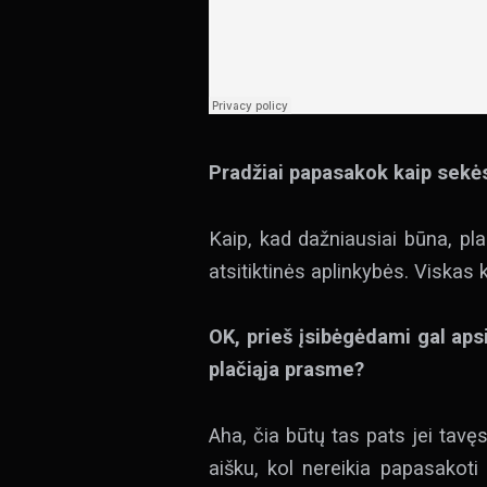
Pradžiai papasakok kaip sekės
Kaip, kad dažniausiai būna, plan
atsitiktinės aplinkybės. Viskas 
OK, prieš įsibėgėdami gal aps
plačiąja prasme?
Aha, čia būtų tas pats jei tavęs
aišku, kol nereikia papasakoti