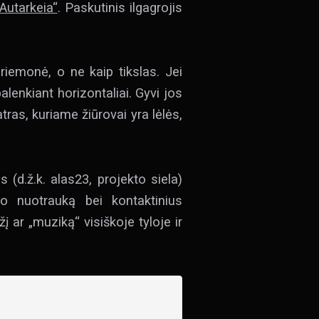
„Autarkeia“
. Paskutinis ilgagrojis
riemonė, o ne kaip tikslas. Jei
 palenkiant horizontaliai. Gyvi jos
eatras, kuriame žiūrovai yra lėlės,
 (d.ž.k. alas23, projekto siela)
io nuotrauką bei kontaktinius
žį ar „muziką“ visiškoje tyloje ir