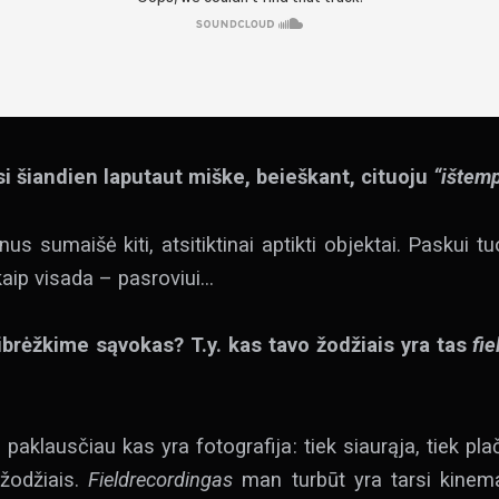
i šiandien laputaut miške, beieškant, cituoju
“ištemp
us sumaišė kiti, atsitiktinai aptikti objektai. Paskui t
kaip visada – pasroviui…
ibrėžkime sąvokas? T.y. kas tavo žodžiais yra tas
fi
 paklausčiau kas yra fotografija: tiek siaurąja, tiek pla
 žodžiais.
Fieldrecordingas
man turbūt yra tarsi kinema