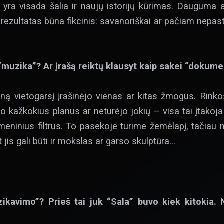
s yra visada šalia ir naujų istorijų kūrimas. Dauguma a
s rezultatas būna fikcinis: savanoriškai ar pačiam nepas
“muzika”? Ar įrašą reiktų klausyt kaip sakei “dokument
ieną vietogarsį įrašinėjo vienas ar kitas žmogus. Rinko
ėjo kažkokius planus ar neturėjo jokių – visa tai įtako
eninius filtrus. To pasekoje turime žemėlapį, tačiau n
t jis gali būti ir mokslas ar garso skulptūra…
ikavimo”? Prieš tai juk “Sala” buvo kiek kitokia.