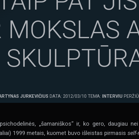
 TAIP PAT JIS
R MOKSLAS 
 SKULPTŪRA
ARTYNAS JURKEVIČIUS
DATA: 2012/03/10 TEMA:
INTERVIU
PERŽIŪ
 psichodelinės, „šamaniškos“ ir, ko gero, daugiau nei
aliai) 1999 metais, kuomet buvo išleistas pirmasis
self