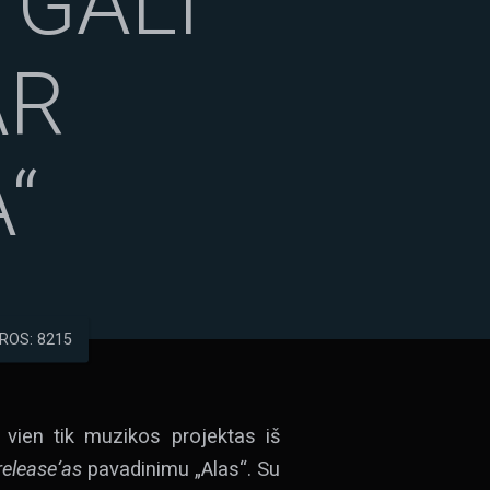
 GALI
AR
“
ROS: 8215
 vien tik muzikos projektas iš
-release‘as
pavadinimu „Alas“. Su