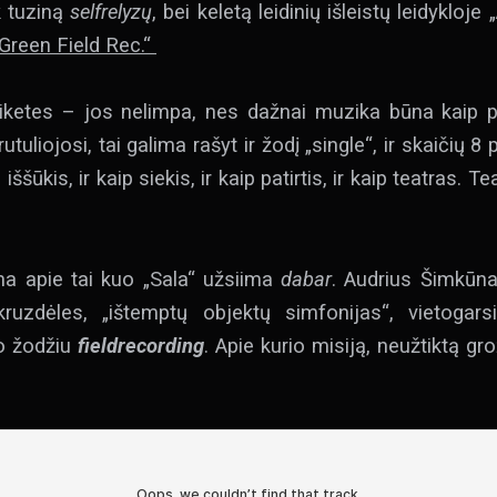
k tuziną
selfrelyzų
, bei keletą leidinių išleistų leidykloje
„Green Field Rec.“
etiketes – jos nelimpa, nes dažnai muzika būna kaip p
 rutuliojosi, tai galima rašyt ir žodį „single“, ir skaičių 8
šūkis, ir kaip siekis, ir kaip patirtis, ir kaip teatras. T
a apie tai kuo „Sala“ užsiima
dabar
. Audrius Šimkūnas
ruzdėles, „ištemptų objektų simfonijas“, vietogars
po žodžiu
fieldrecording
. Apie kurio misiją, neužtiktą gro