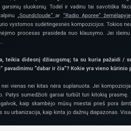
garsinių sluoksnių. Todėl ir vadinu tai savotiška fikc
talpinu
„Soundcloude
“
ar
“Radio Aporee” žemėlapyje
kurio vystomos sudėtingesnės kompozicijos. Tokios n
inėjimo procesas prasideda nuo klausymo. Jei išeinu 
i…
 teikia didesnį džiaugsmą; ta su kuria pažaidi / sul
pavadinimu “dabar ir čia”? Kokie yra vieno kūrinio p
u nei vienas nei kitas nėra suplanuota. Jei kompozicija
 Patys sumedžioti garsai turbūt turi kitokią prasmę. T
agalvok, kaip skambėjo mūsų miestai prieš pora šim
sis su urbanizacija, kaip kinta jo dažnių diapazonas. Vi