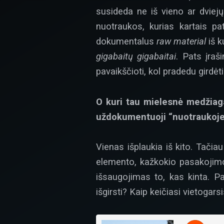
susideda ne iš vieno ar dviejų 
nuotraukos, kurias kartais pa
dokumentalus
raw material
iš 
gigabaitų gigabaitai
. Pats įraš
pavaikščioti, kol pradedu girdėt
O kuri tau mielesnė medžiaga,
uždokumentuoji “nuotraukoje” 
Vienas išplaukia iš kito. Tačia
elemento, kažkokio pasakojimo.
išsaugojimas to, kas kinta. P
išgirsti? Kaip keičiasi vietogar