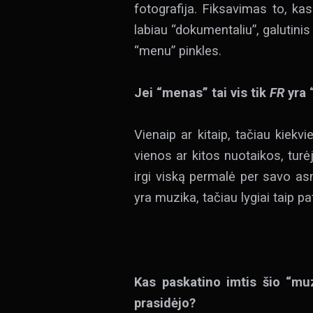
fotografija. Fiksavimas to, ka
labiau “dokumentaliu”, galutini
“menu” pinkles.
Jei “menas” tai vis tik
FR
yra 
Vienaip ar kitaip, tačiau kiekv
vienos ar kitos nuotaikos, tur
irgi viską permalė per savo asm
yra muzika, tačiau lygiai taip pa
Kas paskatino imtis šio “muz
prasidėjo?