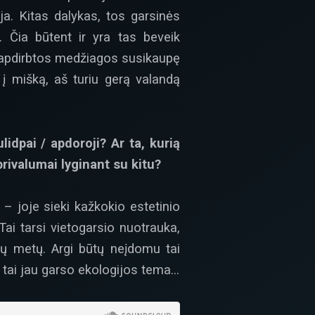
ija. Kitas dalykas, tos garsinės
. Čia būtent ir yra tas beveik
eapdirbtos medžiagos susikaupę
į mišką, aš turiu gerą valandą
idpai / apdoroji? Ar ta, kurią
rivalumai lyginant su kitu?
 – joje sieki kažkokio estetinio
ai tarsi vietogarsio nuotrauka,
tų metų. Argi būtų neįdomu tai
sa tai jau garso ekologijos tema…