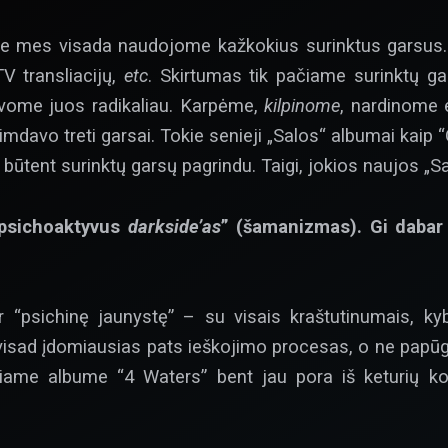
ose mes visada naudojome kažkokius surinktus garsus.
TV transliacijų,
etc
. Skirtumas tik pačiame surinktų ga
vome juos radikaliau. Karpėme,
kilpinome
, nardinome 
mdavo treti garsai. Tokie senieji „Salos“ albumai kaip “
būtent surinktų garsų pagrindu. Taigi, jokios naujos „Sa
“psichoaktyvus
darkside’as
” (šamanizmas). Gi daba
 “psichinę jaunystę” – su visais kraštutinumais, kyb
 visad įdomiausias pats ieškojimo procesas, o ne pap
niame albume “4 Waters” bent jau pora iš keturių kom