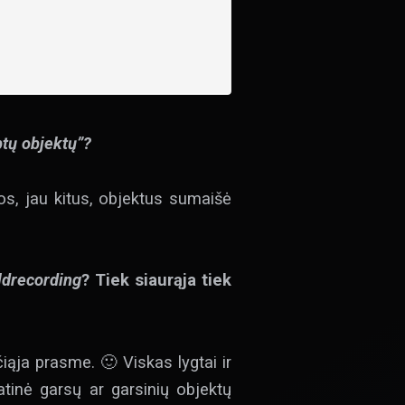
tų objektų”?
uos, jau kitus, objektus sumaišė
eldrecording
? Tiek siaurąja tiek
čiąja prasme. 🙂 Viskas lygtai ir
tinė garsų ar garsinių objektų