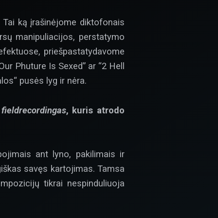
 Tai ką įrašinėjome diktofonais
rsų manipuliacijos, perstatymo
efektuose, priešpastatydavome
Our Phuture Is Sexed” ar “2 Hell
los“ pusės lyg ir nėra.
r
fieldrecordingas
, kuris atrodo
ojimais ant lyno, pakilimais ir
ūgiškas savęs kartojimas. Tamsa
pozicijų tikrai nespinduliuoja