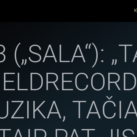
K
(„SALA“): „T
IELDRECORD
ZIKA, TAČI