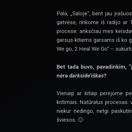
Pala, „Saloje“, bent jau įrašu
gatvėse, rinkome iš radijo ar 
procese: anksčiau mes keisda
garsus kitiems garsams iš ko gi
We go, 2 Heal We Go” – sukurti 
Bet tada buvo, pavadinkim, 
nėra
darkside’iškas
?
Vienaip ar kitaip perėjome per
kritimais. Natūralus procesas:
niekur nedingo, netgi paskuti
šviesos. 🙂