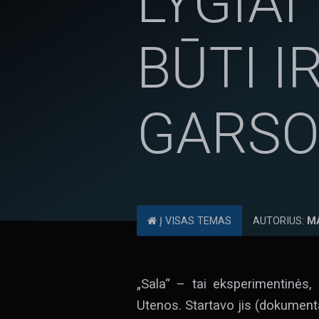
LYGIAI
BŪTI I
GARSO
Į VISAS TEMAS
AUTORIUS:
M
„Sala“ – tai eksperimentinės,
Utenos. Startavo jis (dokument