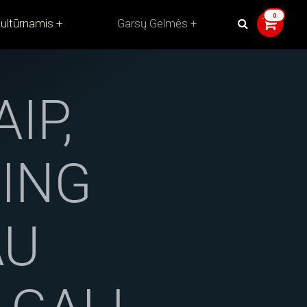
ultūrnamis
Garsų Gelmės
AIP,
ING
AU