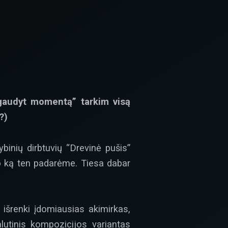
 “gaudyt momentą” tarkim visą
?)
binių dirbtuvių “Drevinė pušis”
uo ką ten padarėme. Tiesa dabar
 išrenki įdomiausias akimirkas,
alutinis kompozicijos variantas