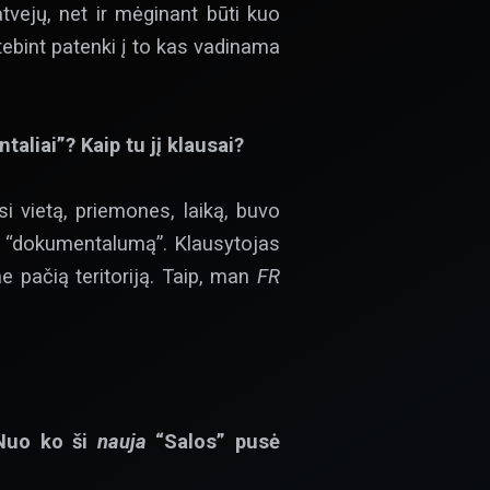
tvejų, net ir mėginant būti kuo
tebint patenki į to kas vadinama
aliai”? Kaip tu jį klausai?
si vietą, priemones, laiką, buvo
ja “dokumentalumą”. Klausytojas
e pačią teritoriją. Taip, man
FR
 Nuo ko ši
nauja
“Salos” pusė