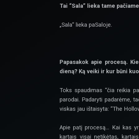
Tai “Sala” lieka tame pačiame
„Sala“ lieka paSaloje.
Papasakok apie procesą. Kie
dieną? Ką veiki ir kur būni ku
Toks spaudimas “čia reikia pad
parodai. Padaryti padarėme, ta
viskas jau ištaisyta: “The Hollo
Apie patį procesą… Kai kas yra
kartais visai netikėtas, karta