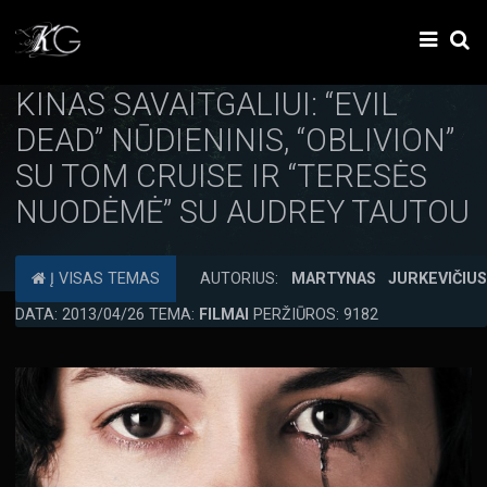
KINAS SAVAITGALIUI: “EVIL
DEAD” NŪDIENINIS, “OBLIVION”
SU TOM CRUISE IR “TERESĖS
NUODĖMĖ” SU AUDREY TAUTOU
Į VISAS TEMAS
AUTORIUS:
MARTYNAS JURKEVIČIU
DATA: 2013/04/26 TEMA:
FILMAI
PERŽIŪROS: 9182