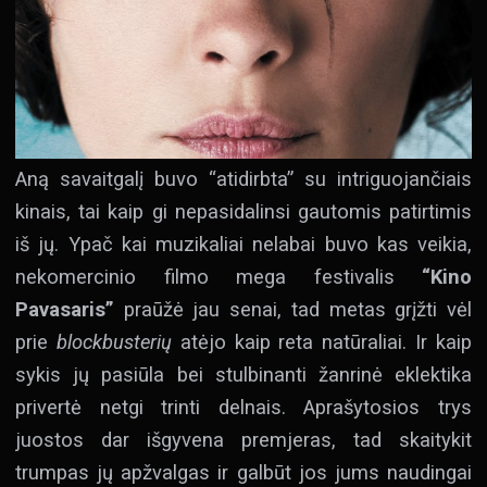
Aną savaitgalį buvo “atidirbta” su intriguojančiais
kinais, tai kaip gi nepasidalinsi gautomis patirtimis
iš jų. Ypač kai muzikaliai nelabai buvo kas veikia,
nekomercinio filmo mega festivalis
“Kino
Pavasaris”
praūžė jau senai, tad metas grįžti vėl
prie
blockbusterių
atėjo kaip reta natūraliai. Ir kaip
sykis jų pasiūla bei stulbinanti žanrinė eklektika
privertė netgi trinti delnais. Aprašytosios trys
juostos dar išgyvena premjeras, tad skaitykit
trumpas jų apžvalgas ir galbūt jos jums naudingai