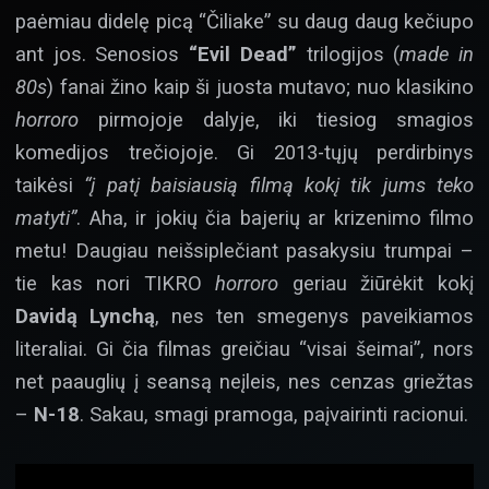
paėmiau didelę picą “Čiliake” su daug daug kečiupo
ant jos. Senosios
“Evil Dead”
trilogijos (
made in
80s
) fanai žino kaip ši juosta mutavo; nuo klasikino
horroro
pirmojoje dalyje, iki tiesiog smagios
komedijos trečiojoje. Gi 2013-tųjų perdirbinys
taikėsi
“į patį baisiausią filmą kokį tik jums teko
matyti”
. Aha, ir jokių čia bajerių ar krizenimo filmo
metu! Daugiau neišsiplečiant pasakysiu trumpai –
tie kas nori TIKRO
horroro
geriau žiūrėkit kokį
Davidą Lynchą
, nes ten smegenys paveikiamos
literaliai. Gi čia filmas greičiau “visai šeimai”, nors
net paauglių į seansą neįleis, nes cenzas griežtas
–
N-18
. Sakau, smagi pramoga, paįvairinti racionui.