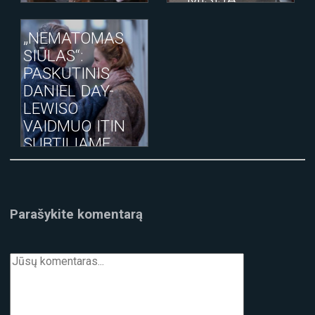
NEĮMANOMA.
ATPILDO DIENA“,
„NEMATOMAS
„KNYGYNAS“
SIŪLAS“:
PASKUTINIS
DANIEL DAY-
LEWISO
VAIDMUO ITIN
SUBTILIAME
KINO FILME
Parašykite komentarą