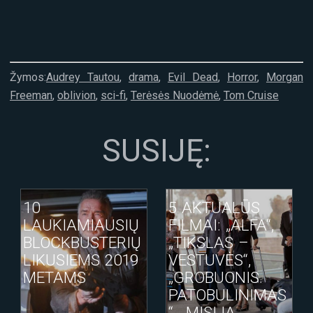
Žymos:
Audrey Tautou
,
drama
,
Evil Dead
,
Horror
,
Morgan
Freeman
,
oblivion
,
sci-fi
,
Terėsės Nuodėmė
,
Tom Cruise
SUSIJĘ:
10
5 AKTUALŪS
LAUKIAMIAUSIŲ
FILMAI: „ALFA“,
BLOCKBUSTERIŲ
„TIKSLAS –
LIKUSIEMS 2019
VESTUVĖS“,
METAMS
„GROBUONIS.
PATOBULINIMAS
“, „MISIJA