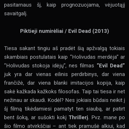
pasitarnaus šį, kaip prognozuojama, vėjuotąjį
savaitgalį.
Piktieji numirėliai / Evil Dead (2013)
Tiesa sakant tingiu aš pradėt šią apžvalgą tokiais
skambiais postulatais kaip “Holivudas merdėja” ar
“Holivudas stokoja idėjų”, nes filmas
“Evil Dead”
juk yra dar vienas eilinis perdirbinys, dar viena
frančižė, dar viena blanki imitacijos kopija, kaip
sakė kažkada kažkoks filosofas. Taip tai tiesa ir net
nežinau ar skaudi. Kodėl? Nes jokiais būdais neikit į
šį filmą tikėdamiesi pamatyt ten siaubą, ar patirt
bent šoką, ar sušokti kokį
Thrillerį
. Pvz. mane po
šio filmo atvirkščiai – ant tiek pramušė alkiui, kad