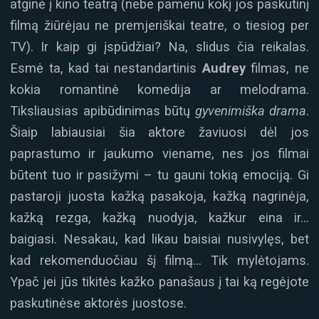
atginė į kino teatrą (nebe pamenu kokį jos paskutinį
filmą žiūrėjau ne premjeriškai teatre, o tiesiog per
TV). Ir kaip gi įspūdžiai? Na, slidus čia reikalas.
Esmė ta, kad tai nestandartinis
Audrey
filmas, ne
kokia romantinė komedija ar melodrama.
Tiksliausias apibūdinimas būtų
gyvenimiška drama
.
Šiaip labiausiai šia aktore žaviuosi dėl jos
paprastumo ir jaukumo viename, nes jos filmai
būtent tuo ir pasižymi – tu gauni tokią emociją. Gi
pastaroji juosta kažką pasakoja, kažką nagrinėja,
kažką rezga, kažką nuodyja, kažkur eina ir…
baigiasi. Nesakau, kad likau baisiai nusivylęs, bet
kad rekomenduočiau šį filmą… Tik mylėtojams.
Ypač jei jūs tikitės kažko panašaus į tai ką regėjote
paskutinėse aktorės juostose.