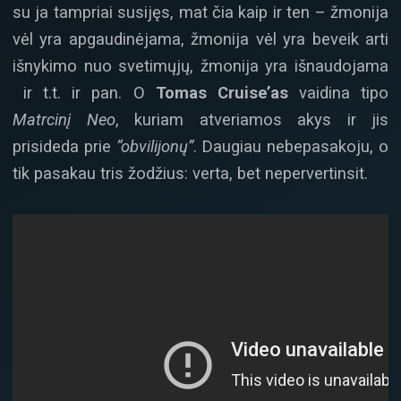
su ja tampriai susijęs, mat čia kaip ir ten – žmonija
vėl yra apgaudinėjama, žmonija vėl yra beveik arti
išnykimo nuo svetimųjų, žmonija yra išnaudojama
ir t.t. ir pan. O
Tomas Cruise’as
vaidina tipo
Matrcinį Neo
, kuriam atveriamos akys ir jis
prisideda prie
“obvilijonų”
. Daugiau nebepasakoju, o
tik pasakau tris žodžius: verta, bet nepervertinsit.