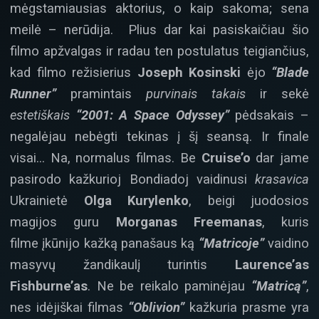
mėgstamiausias aktorius, o kaip sakoma; sena
meilė – nerūdija. Plius dar kai pasiskaičiau šio
filmo apžvalgas ir radau ten postulatus teigiančius,
kad filmo režisierius
Joseph Kosinski
ėjo
“Blade
Runner”
pramintais
purvinais takais
ir sekė
estetiškais
“2001: A Space Odyssey”
pėdsakais –
negalėjau nebėgti tekinas į šį seansą. Ir finale
visai… Na, normalus filmas. Be
Cruise’o
dar jame
pasirodo kažkurioj Bondiadoj vaidinusi
krasavica
Ukrainietė
Olga Kurylenko
, beigi juodosios
magijos guru
Morganas Freemanas
, kuris
filme įkūnijo kažką panašaus ką
“Matricoje”
vaidino
masyvų žandikaulį turintis
Laurence’as
Fishburne’as
. Ne be reikalo paminėjau
“Matricą”
,
nes idėjiškai filmas
“Oblivion”
kažkuria prasme yra