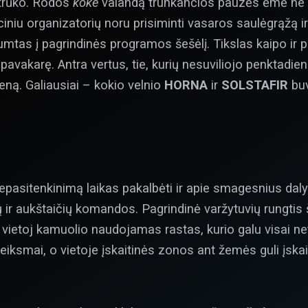
 trūko. Rodos
koke
valandą trunkančios pauzės ėmė ne juo
ciniu organizatorių noru prisiminti vasaros saulėgrąžą i
umtas į pagrindinės programos šešėlį. Tikslas kaipo ir p
 pavakarę. Antra vertus, tie, kurių nesuviliojo penktadi
eną. Galiausiai – kokio velnio
HORNA
ir
SOLSTAFIR
buv
 nepasitenkinimą laikas pakalbėti ir apie smagesnius dalyk
ir aukštaičių komandos. Pagrindinė varžytuvių rungtis 
r vietoj kamuolio naudojamas rastas, kurio galu visai n
eiksmai, o vietoje įskaitinės zonos ant žemės guli įskai