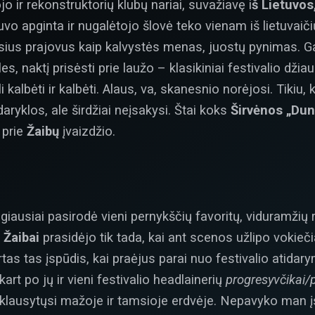
jo ir rekonstruktorių klubų nariai, suvažiavę i
š Lietuvos
vo apginta ir nugalėtojo šlovė teko vienam iš lietuvaiči
ius prajovus kaip kalvystės menas, juostų pynimas. Galė
s, naktį prisėsti prie laužo – klasikiniai festivalio džia
kalbėti ir kalbėti. Alaus, va, skanesnio norėjosi. Tikiu, 
aryklos, ale širdžiai neįsakysi. Štai koks
Širvėnos „Dun
 prie
Žaibų
įvaizdžio.
ausiai pasirodė vieni pernykščių favoritų, viduramžių 
i
Žaibai
prasidėjo tik tada, kai ant scenos užlipo vokie
tas tas įspūdis, kai praėjus parai nuo festivalio atidary
art po jų ir vieni festivalio headlainerių
progresyvčikai/p
u klausytųsi mažoje ir tamsioje erdvėje. Nepavyko man įs