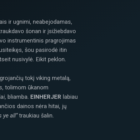
dais ir ugnimi, neabejodamas,
raukdavo šonan ir įsižiebdavo
vo instrumentinis pragrojimas
siteikęs, šou pasirodė itin
eit nusivylė. Eikit peklon.
rojančių tokį viking metalą,
as, tolimom ūkanom
iai
, bliamba.
EINHERJER
labiau
nčios dainos nėra hitai, jų
 ye all“
traukiau šalin.