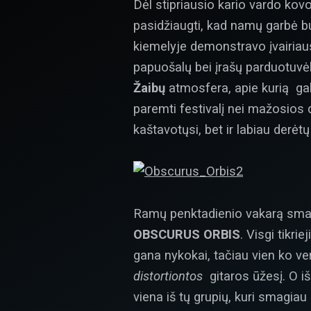
Dėl stipriausio kario vardo kovo
pasidžiaugti, kad namų garbė bu
kiemelyje demonstravo įvairiaus
papuošalų bei įrašų parduotuvėle
Žaibų
atmosfera, apie kurią gali 
paremti festivalį nei mažosios d
kaštavotųsi, bet ir labiau derėtų
Ramų penktadienio vakarą smagi
OBSCURUS ORBIS
. Visgi tikriej
gana nykokai, tačiau vien ko ver
distortiontos
gitaros ūžesį. O išk
viena iš tų grupių, kuri smagia