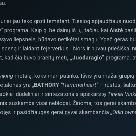
au.
 kuriai jau teko groti temstant. Tiesiog spjaudžiaus nuo
ų“
programa. Kaip gi be dainų iš jų, tačiau kai
Aistė
pasit
esyvo
liepsnelė, būdavo netikėtai smagu. Ypač geras bu
ceną ir laidant fejerverkus. Nors ir buvau priešiškai nu
t, kad čia buvo praeitų metų
„Juodaragio“
programa, ats
viking
metalą, koks man patinka. Išvis yra mažai grupių g
etalonas yra „
BATHORY
“Hammerheart“
– rūstus, šalt
okie dūdeliniai ir sintezatoriais apsikarstę
Tinkiai Vink
tomis suskamba visai neblogai. Žinoma, tos gerai skamba
ojęs ir pasidžiaugęs gerai gyvai skambančia
„Odin owns