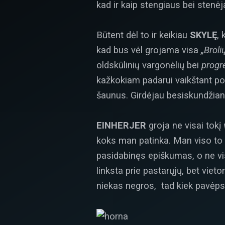
kad ir kaip stengiaus bei stenėj
Būtent dėl to ir keikiau
SKYLĘ
,
kad bus vėl grojama visa
„Broli
oldskūlinių vargonėlių bei
progr
kažkokiam padarui vaikštant po s
šaunus. Girdėjau besiskundžian
EINHERJER
groja ne visai tokį
koks man patinka. Man viso to 
pasidabinęs epiškumas, o ne vis
linksta prie pastarųjų, bet vie
niekas negros, tad kiek pavėps