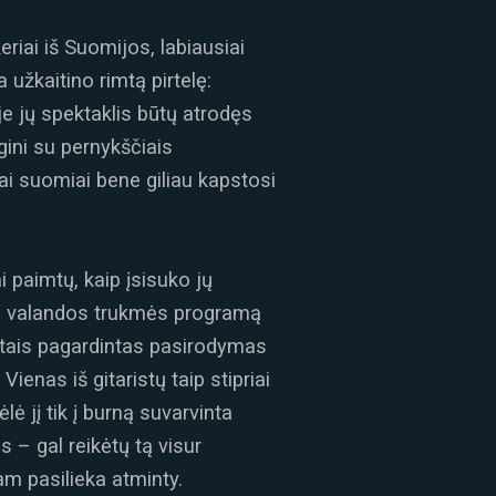
keriai iš Suomijos, labiausiai
 užkaitino rimtą pirtelę:
je jų spektaklis būtų atrodęs
ini su pernykščiais
tai suomiai bene giliau kapstosi
i paimtų, kaip įsisuko jų
aškė valandos trukmės programą
tais pagardintas pasirodymas
enas iš gitaristų taip stipriai
ė jį tik į burną suvarvinta
 – gal reikėtų tą visur
am pasilieka atminty.