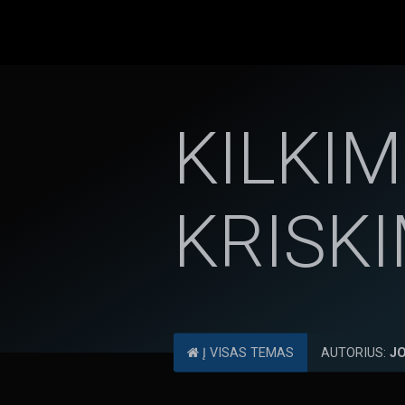
KILKIM
KRISK
Į VISAS TEMAS
AUTORIUS:
JO