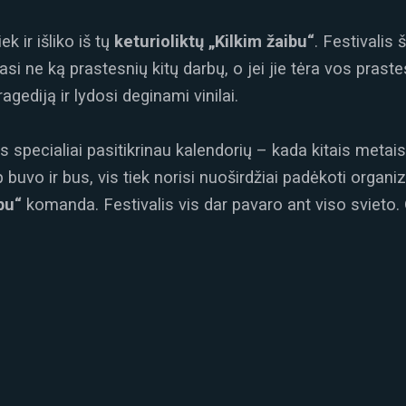
ek ir išliko iš tų
keturioliktų „Kilkim žaibu“
. Festivalis
i ne ką prastesnių kitų darbų, o jei jie tėra vos prastes
gediją ir lydosi deginami vinilai.
specialiai pasitikrinau kalendorių – kada kitais metai
p buvo ir bus, vis tiek norisi nuoširdžiai padėkoti organi
bu“
komanda. Festivalis vis dar pavaro ant viso svieto.