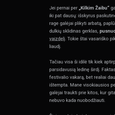
Jei pernai per
„Kilkim Žaibu“
ga
iki pat dausų: išskyrus paskuti
rage galėjai plikyti arbatą, pap
dulkių sklidinas gerklas,
pusnuo
vaizdelį
. Tokie štai vasariško 
liaudį.
Tačiau visa ši idilė tik kiek ap
parsidavusią ledinę širdį. Fakta
festivalio vakarą, bet realiai 
ištempta. Mane visokiausios pe
galėjai traukti prie kitos, kur
nebuvo kada nuobodžiauti.