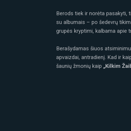
Berods tiek ir norėta pasakyti, ti
su albumais – po šedevrų tikimas
grupės kryptimi, kalbama apie tra
Berašydamas šiuos atsiminimus 
apvaizdai, antradienį. Kad ir kai
šaunių žmonių kaip
„Kilkim Žai