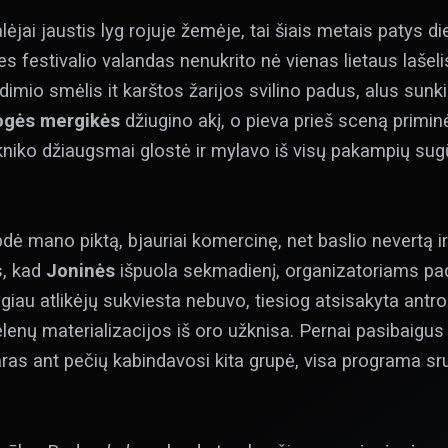
lėjai jaustis lyg rojuje žemėje, tai šiais metais patys di
nes festivalio valandas nenukrito nė vienas lietaus laše
lūdimio smėlis it karštos žarijos svilino padus, alus su
gės mergikės
džiugino akį, o pieva prieš sceną primi
pikniko džiaugsmai glostė ir mylavo iš visų pakampių su
tirpdė mano piktą, bjauriai komercinę, net baslio nevertą
s, kad
Joninės
išpuola sekmadienį, organizatoriams pa
daugiau atlikėjų sukviesta nebuvo, tiesiog atsisakyta an
lenų materializacijos iš oro užknisa. Pernai pasibaigu
 gitaras ant pečių kabindavosi kita grupė, visa programa