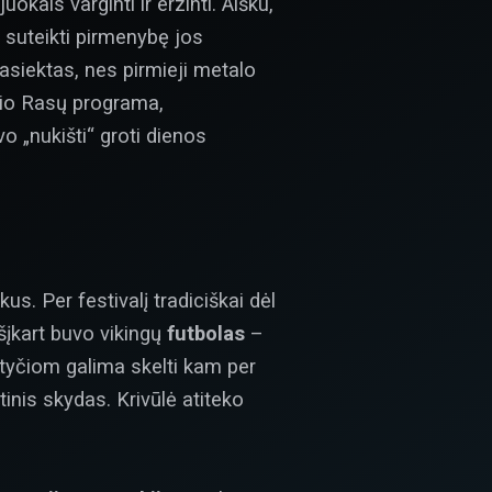
kais varginti ir erzinti. Aišku,
r suteikti pirmenybę jos
asiektas, nes pirmieji metalo
enio Rasų programa,
o „nukišti“ groti dienos
us. Per festivalį tradiciškai dėl
šįkart buvo vikingų
futbolas
–
etyčiom galima skelti kam per
tinis skydas. Krivūlė atiteko