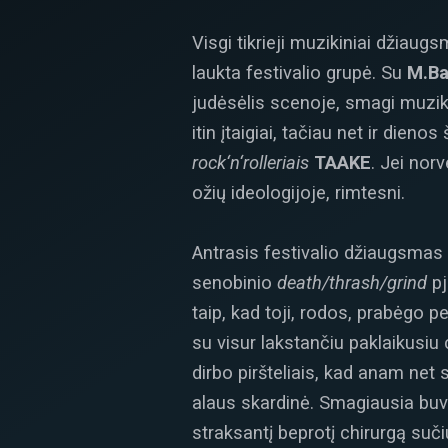
Visgi tikrieji muzikiniai džiaug
laukta festivalio grupė. Su
M.Ba
judėsėlis scenoje, smagi muziky
itin įtaigiai, tačiau net ir dieno
rock‘n‘rolleriais
TAAKE
. Jei nor
ožių ideologijoje, rimtesni.
Antrasis festivalio džiaugsmas b
senobinio
death/thrash/grind
pj
taip, kad toji, rodos, prabėgo 
su visur lakstančiu paklaikusiu
dirbo piršteliais, kad anam net 
alaus skardinė. Smagiausia buvo
straksantį beprotį chirurgą suči