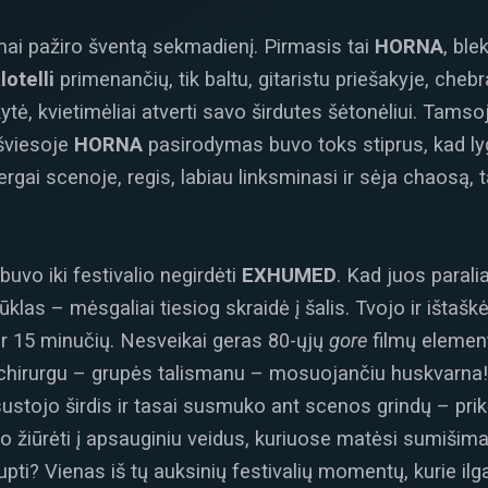
smai pažiro šventą sekmadienį. Pirmasis tai
HORNA
, ble
lotelli
primenančių, tik baltu, gitaristu priešakyje, chebra
tė, kvietimėliai atverti savo širdutes šėtonėliui. Tamso
s šviesoje
HORNA
pasirodymas buvo toks stiprus, kad lyg
vergai scenoje, regis, labiau linksminasi ir sėja chaosą, 
uvo iki festivalio negirdėti
EXHUMED
. Kad juos paralia
ūklas – mėsgaliai tiesiog skraidė į šalis. Tvojo ir išt
per 15 minučių. Nesveikai geras 80-ųjų
gore
filmų elemen
 chirurgu – grupės talismanu – mosuojančiu huskvarna! Vi
sustojo širdis ir tasai susmuko ant scenos grindų – prikėl
 žiūrėti į apsauginiu veidus, kuriuose matėsi sumišimas
upti? Vienas iš tų auksinių festivalių momentų, kurie ilg