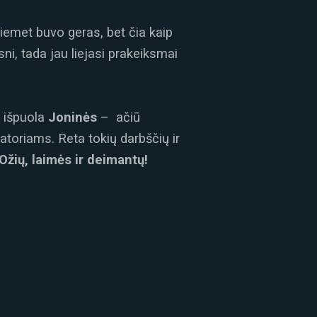
 šiemet buvo geras, bet čia kaip
ni, tada jau liejasi prakeiksmai
s išpuola
Joninės
– ačiū
zatoriams. Reta tokių darbščių ir
Ožių, laimės ir deimantų!