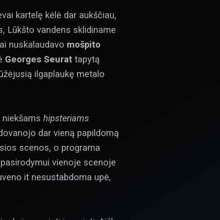
evai kartelę kėlė dar aukščiau,
lis, Lūkšto vandens sklidiname
nkiai nuskalaudavo
mošpito
nė
Georges Seurat
tapytą
gūžėjusią ilgaplaukę metalo
 ir niekšams
hipsteriams
dovanojo dar vieną papildomą
trosios scenos, o programa
s pasirodymui vienoje scenoje
 sruveno it nesustabdoma upė,