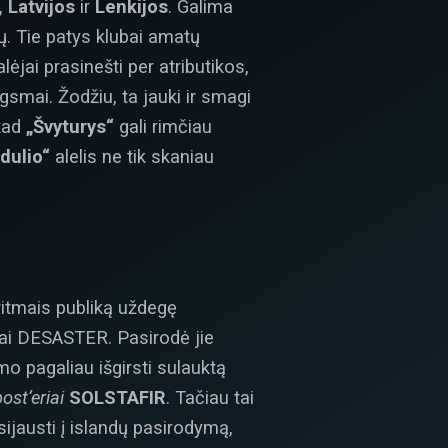
, Latvijos
ir
Lenkijos
. Galima
ų. Tie patys klubai amatų
jai prasinešti per atributikos,
ugsmai. Žodžiu, ta jauki ir smagi
kad
„Švyturys“
gali rimčiau
dulio“
alelis ne tik skaniau
ritmais publiką uždegę
čiai DESASTER. Pasirodė jie
mo pagaliau išgirsti sulauktą
ost‘eriai
SOLSTAFIR
. Tačiau tai
ijausti į islandų pasirodymą,