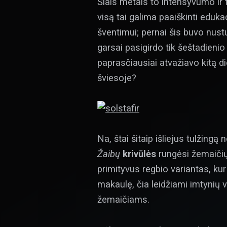
Šiais metais to intensyvumo ir
visą tai galima paaiškinti eduka
šventimui; pernai šis buvo nust
garsai pasigirdo tik šeštadienio
paprasčiausiai atvažiavo kitą di
šviesoje?
Na, štai šitaip išliejus tulžingą
Žaibų
krivūlės
rungėsi žemaičių 
primityvus regbio variantas, ku
makaulę, čia leidžiami imtynių v
žemaičiams.