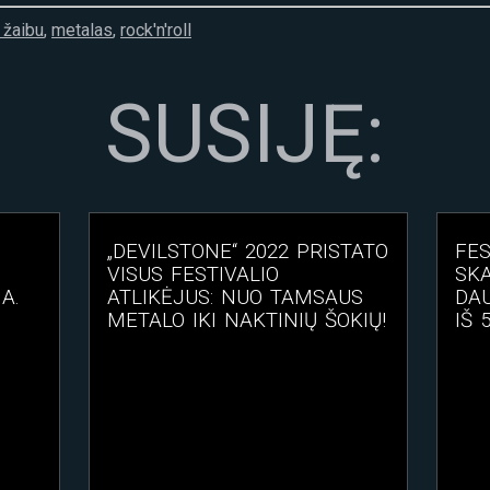
 žaibu
,
metalas
,
rock'n'roll
SUSIJĘ:
„DEVILSTONE“ 2022 PRISTATO
FES
VISUS FESTIVALIO
SK
A.
ATLIKĖJUS: NUO TAMSAUS
DAU
METALO IKI NAKTINIŲ ŠOKIŲ!
IŠ 