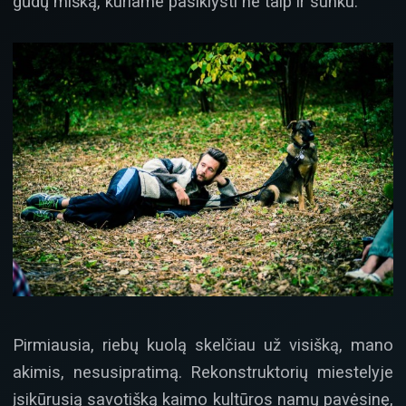
gūdų mišką, kuriame pasiklysti ne taip ir sunku.
Pirmiausia, riebų kuolą skelčiau už visišką, mano
akimis, nesusipratimą. Rekonstruktorių miestelyje
įsikūrusią savotišką kaimo kultūros namų pavėsinę,