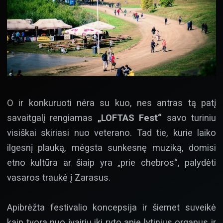
O ir konkuruoti nėra su kuo, nes antras tą patį
savaitgalį rengiamas
„LOFTAS Fest“
savo turiniu
visiškai skiriasi nuo veterano. Tad tie, kurie laiko
ilgesnį plauką, mėgsta sunkesnę muziką, domisi
etno kultūra ar šiaip yra „prie chebros“, palydėti
vasaros traukė į Zarasus.
Apibrėžta festivalio koncepsija ir šiemet suveikė
kaip tvora nuo įvairių iki ryto apie lytinius organus ir