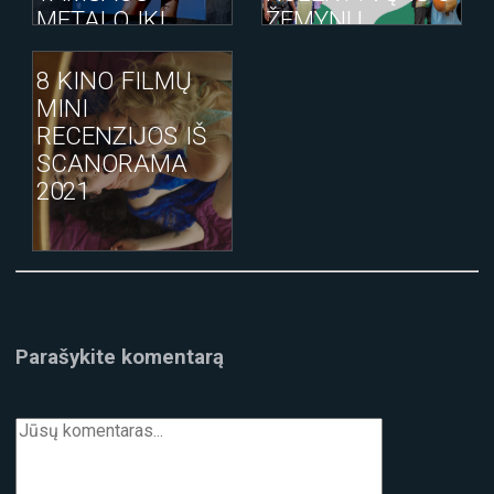
METALO IKI
ŽEMYNŲ
NAKTINIŲ
ŠOKIŲ!
8 KINO FILMŲ
MINI
RECENZIJOS IŠ
SCANORAMA
2021
Parašykite komentarą