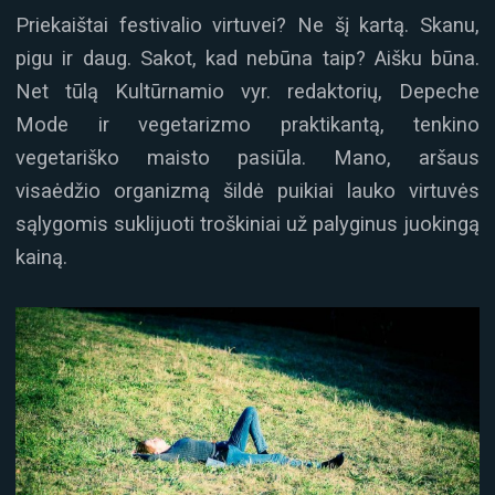
Priekaištai festivalio virtuvei? Ne šį kartą. Skanu,
pigu ir daug. Sakot, kad nebūna taip? Aišku būna.
Net tūlą Kultūrnamio vyr. redaktorių, Depeche
Mode ir vegetarizmo praktikantą, tenkino
vegetariško maisto pasiūla. Mano, aršaus
visaėdžio organizmą šildė puikiai lauko virtuvės
sąlygomis suklijuoti troškiniai už palyginus juokingą
kainą.