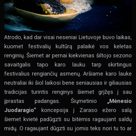
Atrodo, kad dar visai neseniai Lietuvoje buvo laikas,
kuomet festivalių kultūrą palaikė vos keletas
renginių. Šiemet ar pernai kiekvienas šiltojo sezono
savaitgalis tapo karo lauku tarp skirtingus
festivalius rengiančių asmenų. Aršiame karo lauke
neutraliai iki šiol laikosi bene seniausias ir giliausias
tradicijas turintis renginys šiemet grįžęs į sau
įprastas padangas. Šiųmetinio
„Mėnesio
Juodaragio“
koncepsija į Zaraso ežero salą
šiemet kvietė padūgzti su bitėmis ragaujant saldų
midų. O ragaujant dūgzti su jomis teks nori tu to ar