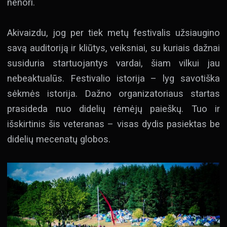
nenori.
Akivaizdu, jog per tiek metų festivalis užsiaugino
savą auditoriją ir kliūtys, veiksniai, su kuriais dažnai
susiduria startuojantys vardai, šiam vilkui jau
nebeaktualūs. Festivalio istorija – lyg savotiška
sėkmės istorija. Dažno organizatoriaus startas
prasideda nuo didelių rėmėjų paieškų. Tuo ir
išskirtinis šis veteranas – visas dydis pasiektas be
didelių mecenatų globos.