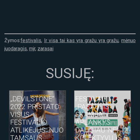
Žymos:
festivalis
,
Ir visa tai kas yra gražu yra gražu
,
mėnuo
juodaragis
,
mjr
,
zarasai
SUSIJĘ:
„DEVILSTONE“
FESTIVALĮ
2022 PRISTATO
„PASAULIS
VISUS
SKAMBA“
FESTIVALIO
APLANKYS
ATLIKĖJUS: NUO
DAUGIAU NEI 12
TAMSAUS
KOLEKTYVŲ IŠ 5