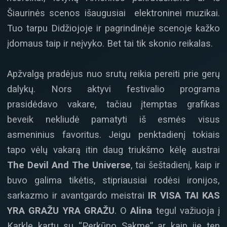
Šiaurinės scenos išaugusiai elektroninei muzikai.
Tuo tarpu Didžiojoje ir pagrindinėje scenoje kažko
įdomaus taip ir neįvyko. Bet tai tik skonio reikalas.
Apžvalgą pradėjus nuo srutų reikia pereiti prie gerų
dalykų. Nors aktyvi festivalio programa
prasidėdavo vakare, tačiau įtemptas grafikas
beveik nekliudė pamatyti iš esmės visus
asmeninius favoritus. Jeigu penktadienį tokiais
tapo vėlų vakarą itin daug triukšmo kėlę austrai
The Devil And The Universe
, tai šeštadienį, kaip ir
buvo galima tikėtis, stipriausiai rodėsi ironijos,
sarkazmo ir avantgardo meistrai
IR VISA TAI KAS
YRA GRAŽU YRA GRAŽU
. O
Alina
tegul važiuoja į
Karklę kartu su “Perkūno Sakme” ar kaip jie ten