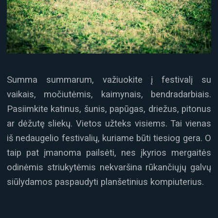
Summa summarum, važiuokite į festivalį su
vaikais, močiutėmis, kaimynais, bendradarbiais.
Pasiimkite katinus, šunis, papūgas, driežus, pitonus
ar dėžutę sliekų. Vietos užteks visiems. Tai vienas
iš nedaugelio festivalių, kuriame būti tiesiog gera. O
taip pat įmanoma pailsėti, nes įkyrios mergaitės
odinėmis striukytėmis nekvaršina rūkančiųjų galvų
siūlydamos paspaudyti planšetinius kompiuterius.