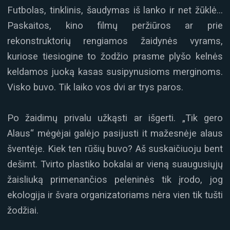
Futbolas, tinklinis, šaudymas iš lanko ir net žūklė…
Paskaitos, kino filmų peržiūros ar prie
rekonstruktorių rengiamos žaidynės vyrams,
kuriose tiesiogine to žodžio prasme plyšo kelnės
keldamos juoką kasas susipynusioms merginoms.
Visko buvo. Tik laiko vos dvi ar trys paros.
Po žaidimų privalu užkąsti ar išgerti. „Tik gero
Alaus“ mėgėjai galėjo pasijusti it mažesnėje alaus
šventėje. Kiek ten rūšių buvo? Aš suskaičiuoju bent
dešimt. Tvirto plastiko bokalai ar vieną suaugusiųjų
žaisliuką primenančios peleninės tik įrodo, jog
ekologija ir švara organizatoriams nėra vien tik tušti
žodžiai.