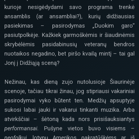
kurioje nesigėdydami savo programa trenkė
ansamblis (ar ansambliai?), kurių didžiausias
pasiekimas – pasirodymas „Duokim garo“
pasiutpolkėje. Kažkiek garmoškėmis ir šiaudinėmis
skrybėlėmis pasidabinusių veteranų bendros
nuotaikos negadino, bet piršo kvailą mintį – tai gal
Jonį į Didžiąją sceną?
Nežinau, kas dieną zujo nutolusioje Šiaurinėje
scenoje, tačiau tikrai žinau, jog stipriausi vakariniai
pasirodymai vyko būtent ten. Medžių apsuptyje
sukosi labai jauki ir vakarui tinkanti muzika. Arba
atvirkščiai – šėtoną kada nors prisišauksiantys
performansai
. Pušyne vietos buvo visiems –
neofolkui
, lotynų Amerikos
pakratūškėms
ar iš