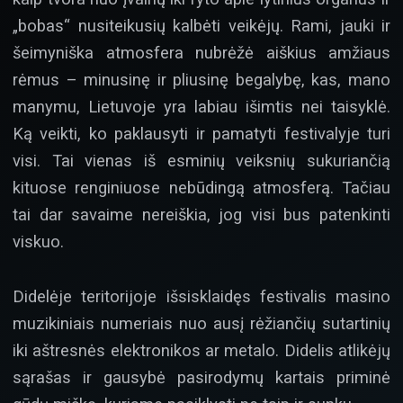
„bobas“ nusiteikusių kalbėti veikėjų. Rami, jauki ir
šeimyniška atmosfera nubrėžė aiškius amžiaus
rėmus – minusinę ir pliusinę begalybę, kas, mano
manymu, Lietuvoje yra labiau išimtis nei taisyklė.
Ką veikti, ko paklausyti ir pamatyti festivalyje turi
visi. Tai vienas iš esminių veiksnių sukuriančią
kituose renginiuose nebūdingą atmosferą. Tačiau
tai dar savaime nereiškia, jog visi bus patenkinti
viskuo.
Didelėje teritorijoje išsisklaidęs festivalis masino
muzikiniais numeriais nuo ausį rėžiančių sutartinių
iki aštresnės elektronikos ar metalo. Didelis atlikėjų
sąrašas ir gausybė pasirodymų kartais priminė