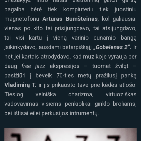
pagalba bėrė tiek kompiuteriu tiek juostiniu
magnetofonu
Artūras Bumšteinas
, kol galiausiai
vienas po kito tai prisijungdavo, tai atsijungdavo,
tai visi kartu į vieną varinio cunamio bangą
įsikinkydavo, ausdami betarpiškąjį
„Gobelenas 2“.
Ir
net jei kartais atrodydavo, kad muzikoje vyrauja per
daug
free
jazz
ekspresijos – tuomet žvilgt –
pasižiūri į beveik 70-ties metų pražilusį panką
Vladimirą T.
ir jis prikausto tave prie kėdės atlošo.
Tiesiog velniška charizma, virtuoziškas
vadovavimas visiems penkiolikai ginklo broliams,
bei ištisai eilei perkusijos intrumentų.