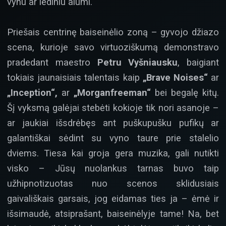
vynu ar lediniu alumi.
Priešais centrinę baiseinėlio zoną – gyvojo džiazo
scena, kurioje savo virtuoziškumą demonstravo
pradedant maestro
Petru Vyšniausku
, baigiant
tokiais jaunaisiais talentais kaip
„Brave Noises“
ar
„Inception“,
ar
„Morganfreeman“
bei begalę kitų.
Šį vyksmą galėjai stebėti kokioje tik nori asanoje –
ar jaukiai išsdrėbęs ant puškupušku pufikų ar
galantiškai sėdint su vyno taure prie stalelio
dviems. Tiesa kai groja gera muzika, gali nutikti
visko – Jūsų nuolankus tarnas buvo taip
užhipnotizuotas nuo scenos sklidusiais
gaivališkais garsais, jog eidamas ties ja – ėmė ir
išsimaudė, atsiprašant, baiseinėlyje tame! Na, bet