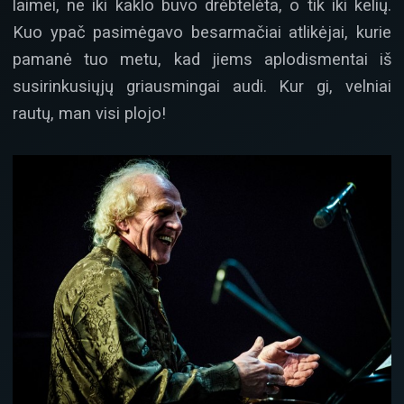
laimei, ne iki kaklo buvo drėbtelėta, o tik iki kelių.
Kuo ypač pasimėgavo besarmačiai atlikėjai, kurie
pamanė tuo metu, kad jiems aplodismentai iš
susirinkusiųjų griausmingai audi. Kur gi, velniai
rautų, man visi plojo!