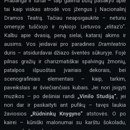
Prabanga ir turtai – taip galima būtų pasakyti apie
tai kaip viskas atrodė vos įžengus į Nacionalinį
Dramos Teatrą. Tačiau neapsigaukite – neturiu
omenyje tuščiojo ir nykiojo Lietuvos „elitaz’o“.
Kalbu apie dvasią, peną sielai, katarsį akims ir
ausims. Vos įeidavai pro paradines
Dramteatrio
duris – atsidurdavai džiazo šventės sūkuryje. Fojė
pilnas gražių ir charizmatiškai spalvingų žmonių,
patalpos išpuoštas įvairiais dekorais, bei
scenografiniais elementais – kaip, tarkim,
paveikslais ar šviečiančiais kubais. Jei nori įsigyti
muzikos – po dešiniai randi
„Vinilo Studiją“
, jei
nori dar ir paskaityti ant pufikų – tavęs laukia
žaviosios
„Rūdninkų Knygyno“
atstovės. O po
kairei – kūniški malonumai su karštu šokoladu,