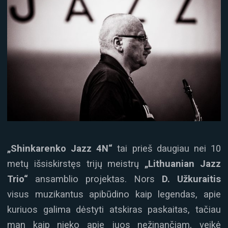
„Shinkarenko Jazz 4N“
tai prieš daugiau nei 10
metų išsiskirstęs trijų meistrų
„Lithuanian Jazz
Trio“
ansamblio projektas. Nors
D. Užkuraitis
visus muzikantus apibūdino kaip legendas, apie
kuriuos galima dėstyti atskiras paskaitas, tačiau
man kaip nieko apie juos nežinančiam, veikė