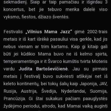
sekmadienį. Šiaip ar taip pamačiau ir išgirdau 3
koncertus, bet jie tebuvo menka dalelė viso
vyksmo, fiestos, džiazo šventės.
Festivalis
„Vilnius Mama Jazz“
gimė 2002-trais
metais ir iš kart išrėkė pasauliui visa gerkle, kad jis
nebus vienam ar trim kartams. Kaip gi kitaip gali
būti jei kūdikio Mama buvo ne iš kelmo spirta,
temperamentinga ir it Švarco kumštis tvirta Moteris
vardu
Judita Bartoševičienė
. Jau su pirmais
metais į festivalį buvo sukviesti atlikėjai net iš
keleto kontinentų, bei tokių šalių kaip Japonija, JAV,
Rusija, Austrija, Švedija, Nyderlandai, Suomija,
Prancūzija. Gi štai sukakus pačiam paauglystės
žydėjimo periodui, atrodo, kad Mamai vaiką auginti