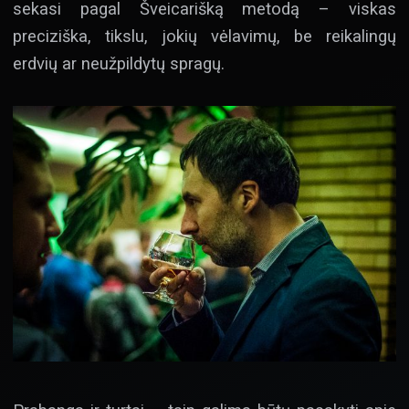
sekasi pagal Šveicarišką metodą – viskas
preciziška, tikslu, jokių vėlavimų, be reikalingų
erdvių ar neužpildytų spragų.