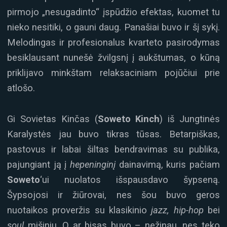
pirmojo „nesugadinto“ įspūdžio efektas, kuomet tu
nieko nesitiki, o gauni daug. Panašiai buvo ir šį sykį.
Melodingas ir profesionalus kvarteto pasirodymas
besiklausant nunešė žvilgsnį į aukštumas, o kūną
priklijavo minkštam relaksaciniam pojūčiui prie
atlošo.
Gi Sovietas Kinčas (
Soweto Kinch
) iš Jungtinės
Karalystės jau buvo tikras tūsas. Betarpiškas,
pastovus ir labai šiltas bendravimas su publika,
pajungiant ją į
hepeninginį
dainavimą, kuris pačiam
Soweto
‘ui nuolatos išspausdavo šypseną.
Šypsojosi ir žiūrovai, nes šou buvo geros
nuotaikos proveržis su klasikinio
jazz, hip-hop
bei
soul
mišiniu. O ar bisas buvo – nežinau, nes teko