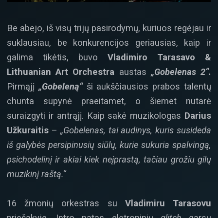
Be abejo, iš visų trijų pasirodymų, kuriuos regėjau ir
suklausiau, be konkurencijos geriausias, kaip ir
galima tikėtis, buvo
Vladimiro Tarasavo &
Lithuanian Art Orchestra
austas
„Gobelenas 2“.
Pirmąjį
„Gobeleną“
ši aukščiausios prabos talentų
chunta supynė praeitamet, o šiemet nutarė
suraizgyti ir antrąjį. Kaip sakė muzikologas
Darius
Užkuraitis
–
„Gobelenas, tai audinys, kuris susideda
iš galybės persipinusių siūlų, kurie sukuria spalvingą,
psichodelinį ir akiai kiek neįprastą, tačiau grožiu gilų
muzikinį raštą.“
16 žmonių orkestras su
Vladimiru Tarasovu
priešakyje. Intro natas eletroninių
glitch
garsų