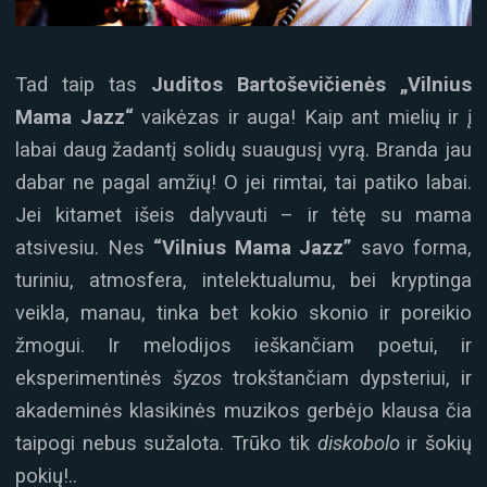
Tad taip tas
Juditos Bartoševičienės
„Vilnius
Mama Jazz“
vaikėzas ir auga! Kaip ant mielių ir į
labai daug žadantį solidų suaugusį vyrą. Branda jau
dabar ne pagal amžių! O jei rimtai, tai patiko labai.
Jei kitamet išeis dalyvauti – ir tėtę su mama
atsivesiu. Nes
“Vilnius Mama Jazz”
savo forma,
turiniu, atmosfera, intelektualumu, bei kryptinga
veikla, manau, tinka bet kokio skonio ir poreikio
žmogui. Ir melodijos ieškančiam poetui, ir
eksperimentinės
šyzos
trokštančiam dypsteriui, ir
akademinės klasikinės muzikos gerbėjo klausa čia
taipogi nebus sužalota. Trūko tik
diskobolo
ir šokių
pokių!..