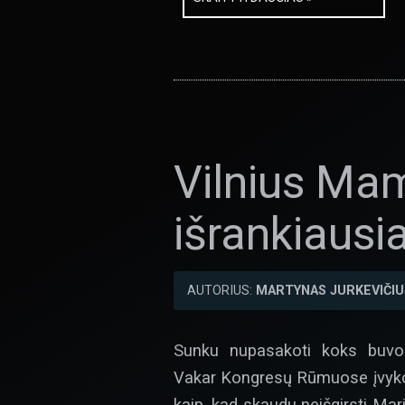
Vilnius Mam
išrankiausi
AUTORIUS:
MARTYNAS JURKEVIČIU
Sunku nupasakoti koks buvo 
Vakar Kongresų Rūmuose įvyko jo
kaip, kad skaudu neišgirsti Ma