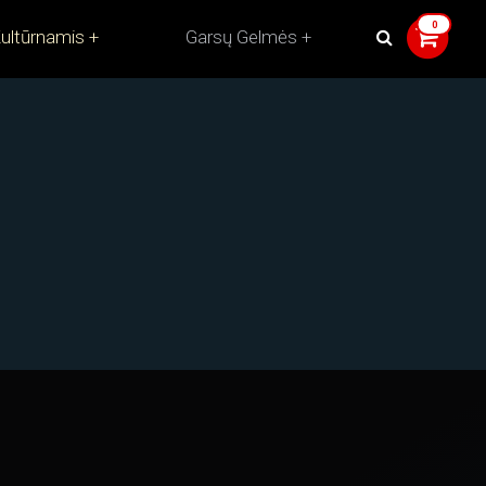
ultūrnamis
Garsų Gelmės