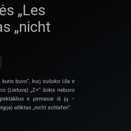
pės „Les
as „nicht
 kuris buvo“, kurį sušoko Ula ir
atro (Lietuva) „Z+“ šokis nebuvo
ektaklius ir pirmasai iš jų –
ja) atliktas „nicht schlafen“.