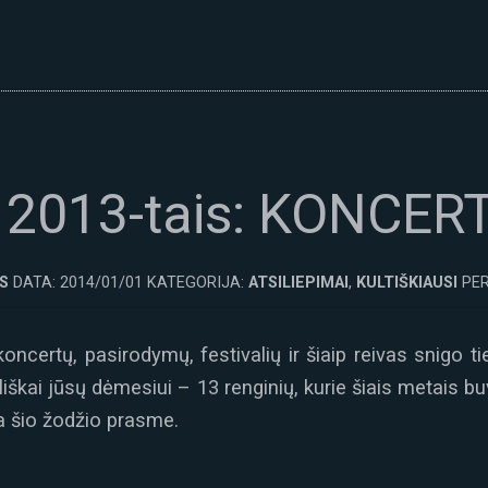
i 2013-tais: KONCERT
S
DATA: 2014/01/01 KATEGORIJA:
ATSILIEPIMAI
,
KULTIŠKIAUSI
PER
ncertų, pasirodymų, festivalių ir šiaip reivas snigo ti
škai jūsų dėmesiui – 13 renginių, kurie šiais metais buvo
sia šio žodžio prasme.