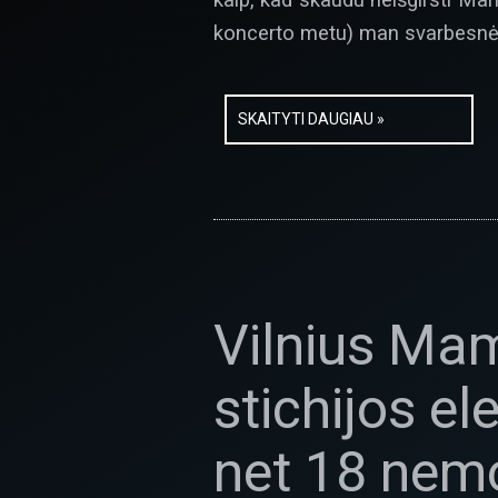
koncerto metu) man svarbesnės,
SKAITYTI DAUGIAU »
Vilnius Mam
stichijos el
net 18 nem