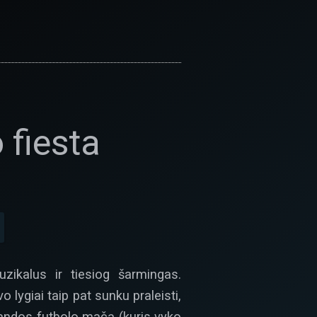
 fiesta
ikalus ir tiesiog šarmingas.
lygiai taip pat sunku praleisti,
mandos futbolo mačą (kuris vyko