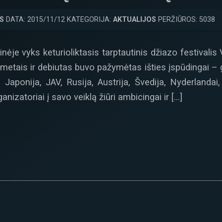
S
DATA: 2015/11/12 KATEGORIJA:
AKTUALIJOS
PERŽIŪROS: 5038
nėje vyks keturioliktasis tarptautinis džiazo festivali
metais ir debiutas buvo pažymėtas išties įspūdingai – gr
ip Japonija, JAV, Rusija, Austrija, Švedija, Nyderlanda
anizatoriai į savo veiklą žiūri ambicingai ir […]