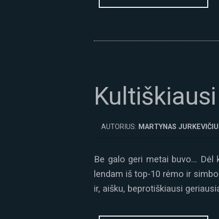
Kultiškiaus
AUTORIUS:
MARTYNAS JURKEVIČIU
Be galo geri metai buvo… Dėl ko
lendam iš top-10 rėmo ir simboli
ir, aišku, beprotiškiausi geriau