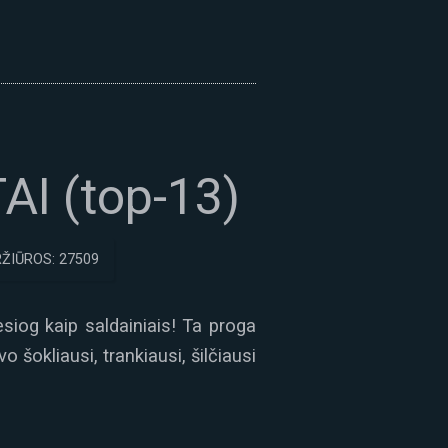
AI (top-13)
ŽIŪROS: 27509
esiog kaip saldainiais! Ta proga
 šokliausi, trankiausi, šilčiausi