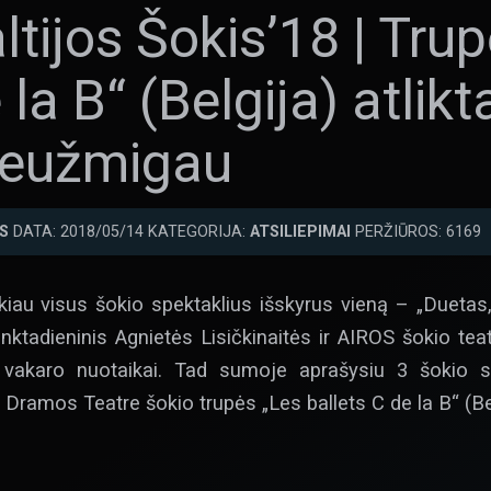
ltijos Šokis’18 | Tru
 la B“ (Belgija) atlikt
 neužmigau
S
DATA: 2018/05/14 KATEGORIJA:
ATSILIEPIMAI
PERŽIŪROS: 6169
ankiau visus šokio spektaklius išskyrus vieną – „Duetas,
enktadieninis Agnietės Lisičkinaitės ir AIROS šokio te
o vakaro nuotaikai. Tad sumoje aprašysiu 3 šokio sp
mos Teatre šokio trupės „Les ballets C de la B“ (Belgi