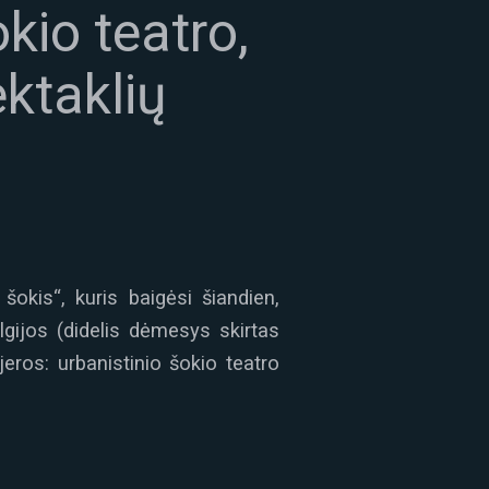
kio teatro,
ektaklių
 šokis“, kuris baigėsi šiandien,
lgijos (didelis dėmesys skirtas
eros: urbanistinio šokio teatro