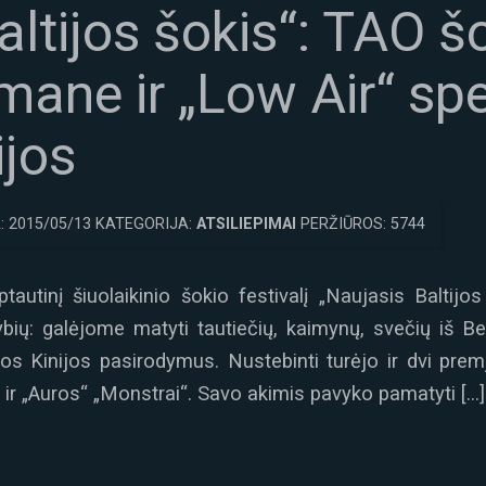
ltijos šokis“: TAO šo
smane ir „Low Air“ sp
ijos
: 2015/05/13 KATEGORIJA:
ATSILIEPIMAI
PERŽIŪROS: 5744
tautinį šiuolaikinio šokio festivalį „Naujasis Baltijos
ybių: galėjome matyti tautiečių, kaimynų, svečių iš Be
s Kinijos pasirodymus. Nustebinti turėjo ir dvi premj
 ir „Auros“ „Monstrai“. Savo akimis pavyko pamatyti […]