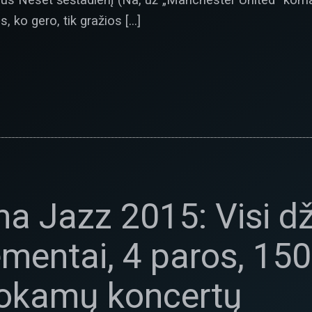
 ko gero, tik gražios […]
a Jazz 2015: Visi d
ementai, 4 paros, 150 
okamų koncertų