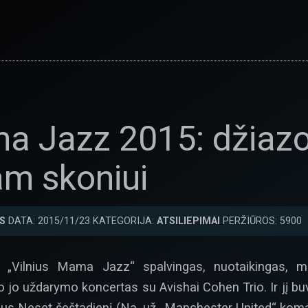
a Jazz 2015: džiazo
am skoniui
S
DATA: 2015/11/23 KATEGORIJA:
ATSILIEPIMAI
PERŽIŪROS: 5900
„Vilnius Mama Jazz“ spalvingas, nuotaikingas, muz
 uždarymo koncertas su Avishai Cohen Trio. Ir jį buvo 
rius Neset šeštadienį (Na, už „Manchester United“ ko