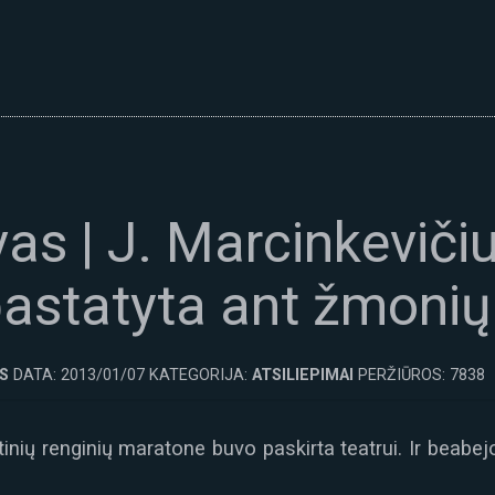
as | J. Marcinkeviči
pastatyta ant žmonių
S
DATA: 2013/01/07 KATEGORIJA:
ATSILIEPIMAI
PERŽIŪROS: 7838
nių renginių maratone buvo paskirta teatrui. Ir beabejo,