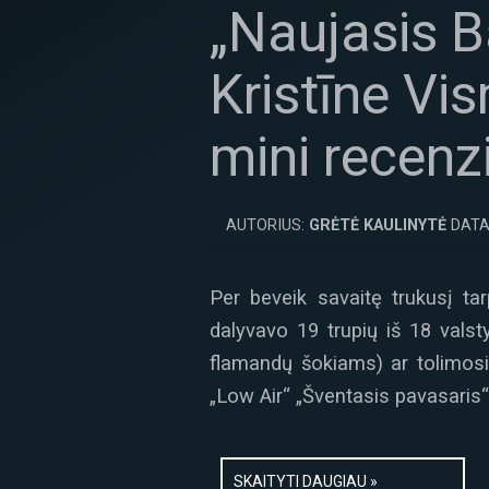
„Naujasis Ba
Kristīne Vi
mini recenz
AUTORIUS:
GRĖTĖ KAULINYTĖ
DATA
Per beveik savaitę trukusį tarp
dalyvavo 19 trupių iš 18 valst
flamandų šokiams) ar tolimosio
„Low Air“ „Šventasis pavasaris“
SKAITYTI DAUGIAU »