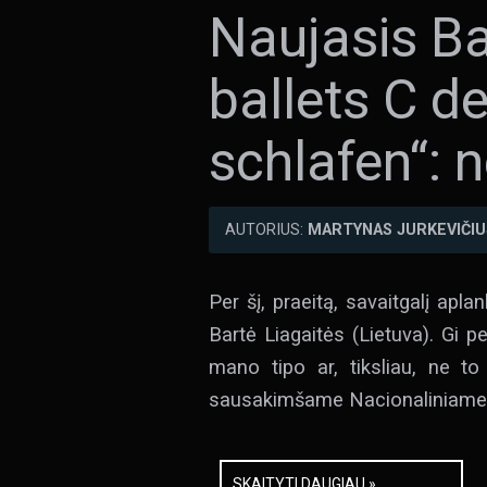
Naujasis Ba
ballets C de
schlafen“:
AUTORIUS:
MARTYNAS JURKEVIČIU
Per šį, praeitą, savaitgalį apl
Bartė Liagaitės (Lietuva). Gi p
mano tipo ar, tiksliau, ne t
sausakimšame Nacionaliniame Dra
SKAITYTI DAUGIAU »