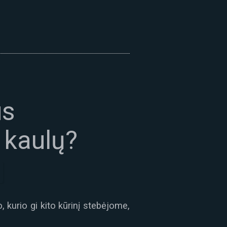
us
 kaulų?
 kurio gi kito kūrinį stebėjome,