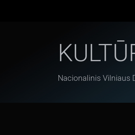
KULTŪ
Nacionalinis Vilniaus