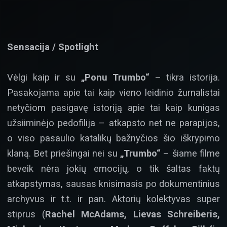
Sensacija / Spotlight
Vėlgi kaip ir su
„Ponu Trumbo“
– tikra istorija.
Pasakojama apie tai kaip vieno leidinio žurnalistai
netyčiom pasigavę istoriją apie tai kaip kunigas
užsiiminėjo pedofilija – atkapsto net ne parapijos,
o viso pasaulio katalikų bažnyčios šio iškrypimo
klaną. Bet priešingai nei su
„Trumbo“
– šiame filme
beveik nėra jokių emocijų, o tik šaltas faktų
atkapstymas, sausas knisimasis po dokumentinius
archyvus ir t.t. ir pan. Aktorių kolektyvas super
stiprus (
Rachel McAdams, Lievas Schreiberis,