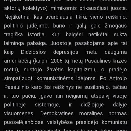
aktorių kolektyvo) mimikomis prikausčiusi juosta.
Neįtikėtina, kas svarbiausia tikra, vieno reiškinio,
politinio judėjimo, būrio ir galų gale žmogaus
tragiška istorija. Kuri baigėsi netikėtai sukta
laiminga pabaiga. Juostoje pasakojama apie tai
kaip Didžiosios depresijos metu dauguma
amerikiečių (kaip ir 2008-tų metų Pasaulinės krizės
metu), nustojo žavėtis kapitalizmu, o pradėjo
simpatizuoti komunistinėms idėjoms. Po Antrojo
Pasaulinio karo šis reiškinys ne susilpnėjo, tačiau
ir, tuo pačiu, įgavo itin neigiamą atspalvį visoje
politinėje sistemoje, ir didžiojoje dalyje
visuomenės. Demokratines moralines normas
puoselėjančiose valstybėse prasidėjo komunistų
tarsi raganų medžioklė, tačiau buvo ir tokių, kurie