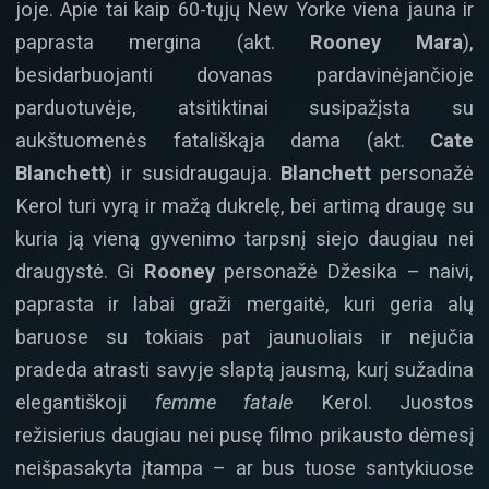
joje. Apie tai kaip 60-tųjų New Yorke viena jauna ir
paprasta mergina (akt.
Rooney Mara
),
besidarbuojanti dovanas pardavinėjančioje
parduotuvėje, atsitiktinai susipažįsta su
aukštuomenės fatališkąja dama (akt.
Cate
Blanchett
) ir susidraugauja.
Blanchett
personažė
Kerol turi vyrą ir mažą dukrelę, bei artimą draugę su
kuria ją vieną gyvenimo tarpsnį siejo daugiau nei
draugystė. Gi
Rooney
personažė Džesika – naivi,
paprasta ir labai graži mergaitė, kuri geria alų
baruose su tokiais pat jaunuoliais ir nejučia
pradeda atrasti savyje slaptą jausmą, kurį sužadina
elegantiškoji
femme fatale
Kerol. Juostos
režisierius daugiau nei pusę filmo prikausto dėmesį
neišpasakyta įtampa – ar bus tuose santykiuose