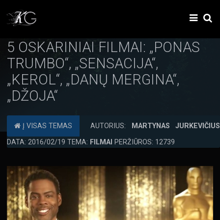
5 OSKARINIAI FILMAI: „PONAS
TRUMBO“, „SENSACIJA“,
„KEROL“, „DANŲ MERGINA“,
„DŽOJA“
Į VISAS TEMAS
AUTORIUS:
MARTYNAS JURKEVIČIU
DATA: 2016/02/19 TEMA:
FILMAI
PERŽIŪROS: 12739