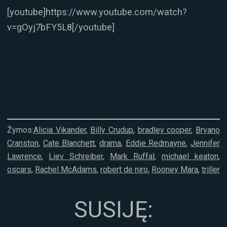
[youtube]https://www.youtube.com/watch?
v=gOyj7bFY5L8[/youtube]
Žymos:
Alicia Vikander
,
Billy Crudup
,
bradley cooper
,
Bryano
Cranston
,
Cate Blanchett
,
drama
,
Eddie Redmayne
,
Jennifer
Lawrence
,
Liev Schreiber
,
Mark Ruffal
,
michael keaton
,
oscars
,
Rachel McAdams
,
robert de niro
,
Rooney Mara
,
triller
SUSIJĘ: