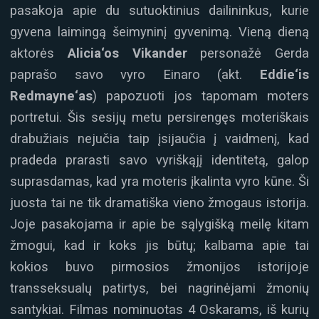
pasakoja apie du sutuoktinius dailininkus, kurie
gyvena laimingą šeimyninį gyvenimą. Vieną dieną
aktorės
Alicia‘os Vikander
personažė Gerda
paprašo savo vyro Einaro (akt.
Eddie‘is
Redmayne‘as
) papozuoti jos tapomam moters
portretui. Šis sesijų metu persirengęs moteriškais
drabužiais nejučia taip įsijaučia į vaidmenį, kad
pradeda prarasti savo vyriškąjį identitetą, galop
suprasdamas, kad yra moteris įkalinta vyro kūne. Ši
juosta tai ne tik dramatiška vieno žmogaus istorija.
Joje pasakojama ir apie be sąlygišką meilę kitam
žmogui, kad ir koks jis būtų; kalbama apie tai
kokios buvo pirmosios žmonijos istorijoje
transseksualų patirtys, bei nagrinėjami žmonių
santykiai. Filmas nominuotas 4 Oskarams, iš kurių