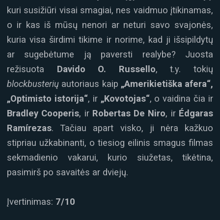
kuri susižiūri visai smagiai, nes vaidmuo įtikinamas,
o ir kas iš mūsų nenori ar neturi savo svajonės,
kuria visa širdimi tikime ir norime, kad ji išsipildytų
ar sugebėtume ją paversti realybe? Juosta
režisuota
Davido O. Russello
, t.y. tokių
blockbusterių
autoriaus kaip
„Amerikietiška afera“,
„Optimisto istorija“
, ir
„Kovotojas“
, o vaidina čia ir
Bradley Cooperis
, ir
Robertas De Niro
, ir
Édgaras
Ramírezas
. Tačiau apart visko, ji nėra kažkuo
stipriau užkabinanti, o tiesiog eilinis smagus filmas
sekmadienio vakarui, kurio siužetas, tikėtina,
pasimirš po savaitės ar dviejų.
Įvertinimas:
7/10