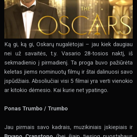
Ką gi, ką gi, Oskarų nugalėtojai – jau kiek daugiau
nei už savaitės, t.y. Vasario 28-tosios naktį, iš
sekmadienio į pirmadienį. Ta proga buvo pažiūrėta
keletas jiems nominuotų filmų ir štai dalinuosi savo
įspūdžiais. Absoliučiai visi 5 filmai yra verti vienokio
ar kitokio dėmesio. Kai kurie net ypatingo.
Ponas Trumbo / Trumbo
Jau pirmais savo kadrais, muzikiniais įskiepiais ir
Bryano Cranstono
(bei šiaip tiesiog nuostabaus