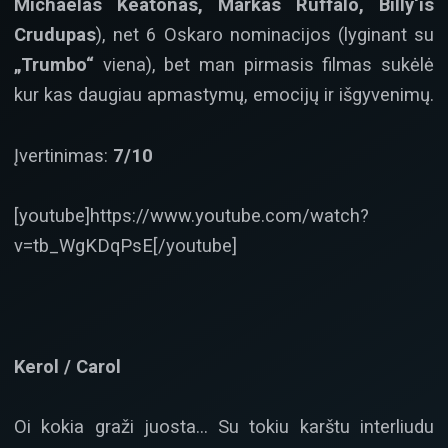
Michaelas Keatonas, Markas Ruffalo, Billy‘is
Crudupas
), net 6 Oskaro nominacijos (lyginant su
„Trumbo“
viena), bet man pirmasis filmas sukėlė
kur kas daugiau apmastymų, emocijų ir išgyvenimų.
Įvertinimas:
7/10
[youtube]https://www.youtube.com/watch?
v=tb_WgKDqPsE[/youtube]
Kerol / Carol
Oi kokia graži juosta… Su tokiu karštu interliudu