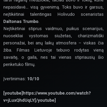
nepasidavė… visą gyvenimą. Toks buvo ir garsus,
neįtikėtinai talentingas Holivudo scenaristas
Daltonas Trumbo
.
Neįtikėtinai stiprus vaidmuo, puikus scenarijus,
nuosekliai vystomas siužetas, charizmatiški
personažai, bei anų laikų atmosfera – viskas čia
žiba. Filmas Lietuvoje tebuvo rodytas vieną
savaitę, o gaila, nes tai vienas stipriausių šio
penketuko filmų.
Įvertinimas:
10/10
[youtube]https://www.youtube.com/watch?
v=jLuxQhdUqLY[/youtube]