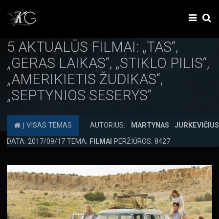
5 AKTUALŪS FILMAI: „TAS“,
„GERAS LAIKAS“, „STIKLO PILIS“,
„AMERIKIETIS ŽUDIKAS“,
„SEPTYNIOS SESERYS“
Į VISAS TEMAS
AUTORIUS:
MARTYNAS JURKEVIČIU
DATA: 2017/09/17 TEMA:
FILMAI
PERŽIŪROS: 8427