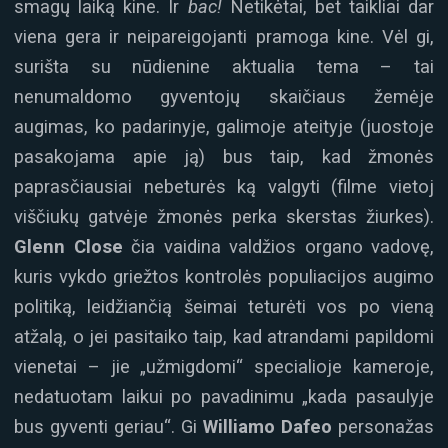
smagų laiką kine. Ir
bac!
Netikėtai, bet taikliai dar
viena gera ir neipareigojanti pramoga kine. Vėl gi,
surišta su nūdienine aktualia tema – tai
nenumaldomo gyventojų skaičiaus žemėje
augimas, ko padarinyje, galimoje ateityje (juostoje
pasakojama apie ją) bus taip, kad žmonės
paprasčiausiai nebeturės ką valgyti (filme vietoj
viščiukų gatvėje žmonės perka skerstas žiurkes).
Glenn Close
čia vaidina valdžios organo vadovę,
kuris vykdo griežtos kontrolės populiacijos augimo
politiką, leidžiančią šeimai teturėti vos po vieną
atžalą, o jei pasitaiko taip, kad atrandami papildomi
vienetai – jie „užmigdomi“ specialioje kameroje,
nedatuotam laikui po pavadinimu „kada pasaulyje
bus gyventi geriau“. Gi
Williamo Dafeo
personažas