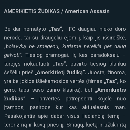
AMERIKIETIS ŽUDIKAS / American Assasin
Be dar nematyto
„Tas“
, FC daugiau nieko doro
nerodė, tai su draugeliu ėjom į, kaip jis išsireiškė,
„bojavyką be smegenų, kuriame nereikia per daug
galvoti“
. Tiesiog pramogai. Ir, kas paradoksalu –
turėjęs nokautuoti
„Tas“
, pavirto tiesiog blankiu
šešėliu prieš
„Amerkitietį žudiką“.
Juosta, žinoma,
yra be jokios išliekamosios vertės (filmas
„Tas“,
ko
gero, taps savo žanro klasika), bet
„Amerikietis
žudikas“
– privertęs patrepsenti kojele nuo
įtampos, pasirodė kur kas aktualesnis man.
Pasakojantis apie dabar visus liečiančią temą –
terorizmą ir kovą prieš jį. Smagų, kietą ir užtikrintą