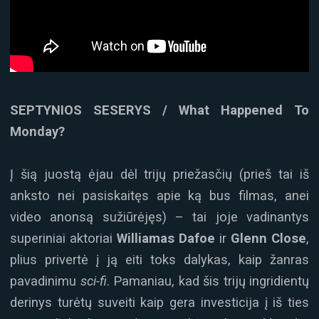
SEPTYNIOS SESERYS / What Happened To
Monday?
Į šią juostą ėjau dėl trijų priežasčių (prieš tai iš
anksto nei pasiskaitęs apie ką bus filmas, anei
video anonsą sužiūrėjęs) – tai joje vadinantys
superiniai aktoriai
Williamas Dafoe
ir
Glenn Close
,
plius privertė į ją eiti toks dalykas, kaip žanras
pavadinimu
sci-fi
. Pamaniau, kad šis trijų ingridientų
derinys turėtų suveiti kaip gera investicija į iš ties