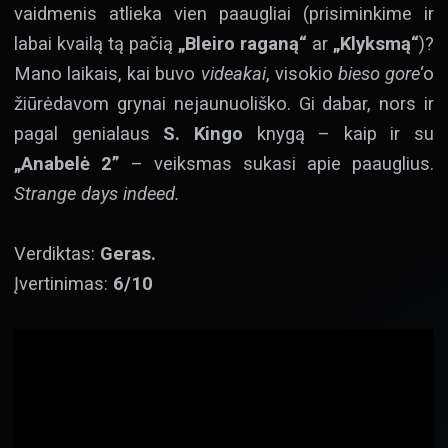
vaidmenis atlieka vien paaugliai (prisiminkime ir
labai kvailą tą pačią
„Bleiro raganą“
ar
„Klyksmą“
)?
Mano laikais, kai buvo
videakai
, visokio
bieso
gore
‘o
žiūrėdavom grynai nejaunuoliško. Gi dabar, nors ir
pagal genialaus
S. Kingo
knygą – kaip ir su
„Anabelė 2”
– veiksmas sukasi apie paauglius.
Strange days indeed.
Verdiktas:
Geras.
Įvertinimas:
6/10