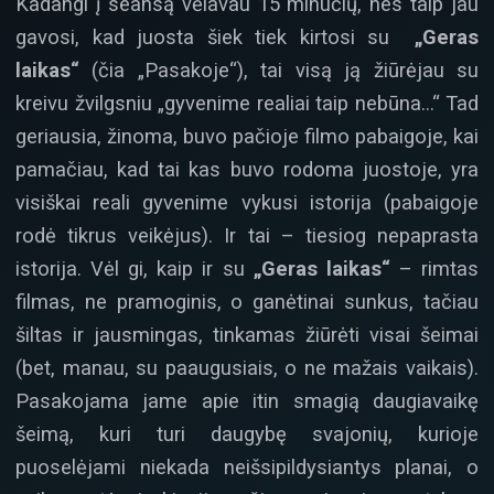
Kadangi į seansą vėlavau 15 minučių, nes taip jau
gavosi, kad juosta šiek tiek kirtosi su
„Geras
laikas“
(čia „Pasakoje“), tai visą ją žiūrėjau su
kreivu žvilgsniu „gyvenime realiai taip nebūna…“ Tad
geriausia, žinoma, buvo pačioje filmo pabaigoje, kai
pamačiau, kad tai kas buvo rodoma juostoje, yra
visiškai reali gyvenime vykusi istorija (pabaigoje
rodė tikrus veikėjus). Ir tai – tiesiog nepaprasta
istorija. Vėl gi, kaip ir su
„Geras laikas“
– rimtas
filmas, ne pramoginis, o ganėtinai sunkus, tačiau
šiltas ir jausmingas, tinkamas žiūrėti visai šeimai
(bet, manau, su paaugusiais, o ne mažais vaikais).
Pasakojama jame apie itin smagią daugiavaikę
šeimą, kuri turi daugybę svajonių, kurioje
puoselėjami niekada neišsipildysiantys planai, o