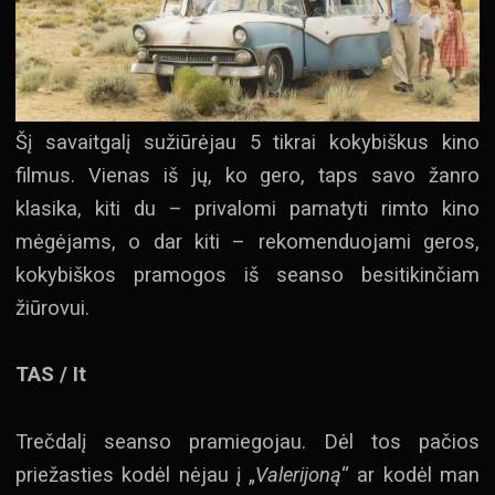
Šį savaitgalį sužiūrėjau 5 tikrai kokybiškus kino
filmus. Vienas iš jų, ko gero, taps savo žanro
klasika, kiti du – privalomi pamatyti rimto kino
mėgėjams, o dar kiti – rekomenduojami geros,
kokybiškos pramogos iš seanso besitikinčiam
žiūrovui.
TAS / It
Trečdalį seanso pramiegojau. Dėl tos pačios
priežasties kodėl nėjau į „
Valerijoną
“ ar kodėl man