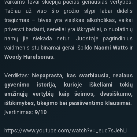
vaikams tėvai skiepija pačias geriausias vertybes.
Tačiau už viso šio grožio slypi labai didelis
tragizmas – tėvas yra visiškas alkoholikas, vaikai
priversti badauti, seneliai yra iškrypėliai, o nuolatinių
namų jie niekada neturi. Juostoje pagrindinius
vaidmenis stulbinamai gerai išpildo
Naomi Watts
ir
Woody Harelsonas.
Verdiktas:
Nepaprasta, kas svarbiausia, realaus
gyvenimo istorija, kurioje iškeliami tokių
amžinųjų vertybių kaip šeimos, dvasiškumo,
ištikimybės, tikėjimo bei pasišventimo klausimai.
Įvertinimas:
9/10
https://www.youtube.com/watch?v=_eud7sJehLI