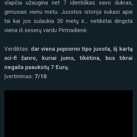
slapčia užaugina net 7 identiškas savo dukras,
gimusias vienu metu. Juostos istorija sukasi apie
tai kai jos sulaukia 30 metų ir… netikėtai dingsta
viena iš seserų vardu Pirmadienė.
Verdiktas:
dar viena
popcorno
tipo juosta, šį kartą
sci-fi
žanro, kuriai jums, tikėtina, bus tikrai
negaila paaukotų
7 Eurų.
Įvertinimas:
7/10