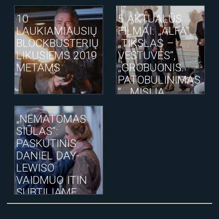
10
5 AKTUALŪS
LAUKIAMIAUSIŲ
FILMAI: „ALFA“,
BLOCKBUSTERIŲ
„TIKSLAS –
LIKUSIEMS 2019
VESTUVĖS“,
METAMS
„GROBUONIS.
PATOBULINIMAS
“, „MISIJA
NEĮMANOMA.
ATPILDO DIENA“,
„NEMATOMAS
„KNYGYNAS“
SIŪLAS“:
PASKUTINIS
DANIEL DAY-
LEWISO
VAIDMUO ITIN
SUBTILIAME
KINO FILME