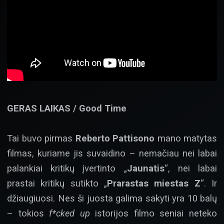
GERAS LAIKAS / Good Time
Tai buvo pirmas
Reberto Pattisono
mano matytas
filmas, kuriame jis suvaidino – nemačiau nei labai
palankiai kritikų įvertinto „
Jaunatis
“, nei labai
prastai kritikų sutikto „
Prarastas miestas Z
“. Ir
džiaugiuosi. Nes ši juosta galima sakyti yra 10 balų
– tokios
f*cked up
istorijos filmo seniai neteko