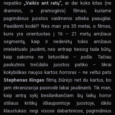
nepatiko
„Vaikis ant ratų“,
ar dar koks kitas (ne
draminis, o pramoginis) filmas, kuriame
pagrindinius juostos vaidmenis atlieka paaugliai.
Paaiškinti kodėl? Nes man yra 35 metai, o filmas,
kuris yra orientuotas į 16 – 21 metų amžiaus
segmentą, kaip ir nederėtų tokio amžiaus
intelektualo jaudinti, nes antraip tiesiog tada būtų,
kaip sakoma ne lietuviškai –
pošla
. Tačiau
paskutinis trečdalis juostos patiko – tikrai
kokybiškas naujos kartos
horroras
– ne veltui pats
Stephenas Kingas
filmą žiūrėjo net du kartus, bo
jam ekranizacija pasirodė labai jaudinanti. Tik man,
kaip antrą sykį besilankančiam šių laikų
horror
stiliaus kritikų išliaupsintoje juostoje, iškilo
klaustukas: negi visose dabartiniose, pagrindinius