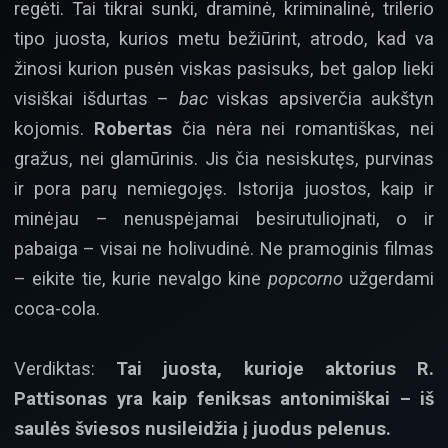
regėti. Tai tikrai sunki, draminė, kriminalinė, trilerio
tipo juosta, kurios metu bežiūrint, atrodo, kad va
žinosi kurion pusėn viskas pasisuks, bet galop lieki
visiškai išdurtas –
bac
viskas apsiverčia aukštyn
kojomis.
Robertas
čia nėra nei romantiškas, nei
gražus, nei glamūrinis. Jis čia nesiskutęs, purvinas
ir pora parų nemiegojęs. Istorija juostos, kaip ir
minėjau – nenuspėjamai besirutuliojnati, o ir
pabaiga – visai ne holivudinė. Ne pramoginis filmas
– eikite tie, kurie nevalgo kine
popcorno
užgerdami
coca-cola.
Verdiktas:
Tai juosta, kurioje aktorius R.
Pattisonas yra kaip feniksas antonimiškai – iš
saulės šviesos nusileidžia į juodus pelenus.