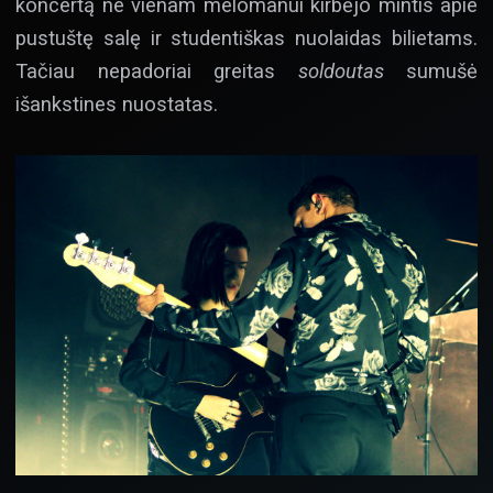
koncertą ne vienam melomanui kirbėjo mintis apie
pustuštę salę ir studentiškas nuolaidas bilietams.
Tačiau nepadoriai greitas
soldoutas
sumušė
išankstines nuostatas.