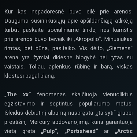
Kur kas nepadoresnė buvo eilė prie arenos.
Dauguma susirinkusiųjų apie apšildančiąją atlikėją
turbūt paskaitė socialiniame tinkle, nes kamštis
prie arenos buvo beveik iki „Akropolio“. Minusiukas
rimtas, bet būna, pasitaiko. Vis dėlto, „Siemens“
arena yra žymiai didesnė blogybė nei rytas su
vaistais. Toliau, aplenkus rūbinę ir barą, viskas
klostėsi pagal planą.
„The xx“
fenomenas skaičiuoja vienuoliktus
egzistavimo ir septintus populiarumo metus.
Išleidus debiutinį albumą nuspręsta „įtaisyti“ grupei
prestižinį Mercury apdovanojimą, kuris garantuoja
vietą greta
„Pulp“
,
„Portishead“
ar
„Arctic