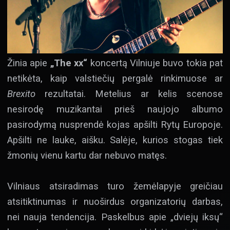
Žinia apie
„The xx“
koncertą Vilniuje buvo tokia pat
netikėta, kaip valstiečių pergalė rinkimuose ar
Brexito
rezultatai. Metelius ar kelis scenose
nesirodę muzikantai prieš naujojo albumo
pasirodymą nusprendė kojas apšilti Rytų Europoje.
Apšilti ne lauke, aišku. Salėje, kurios stogas tiek
žmonių vienu kartu dar nebuvo matęs.
Vilniaus atsiradimas turo žemėlapyje greičiau
atsitiktinumas ir nuoširdus organizatorių darbas,
nei nauja tendencija. Paskelbus apie „dviejų iksų“