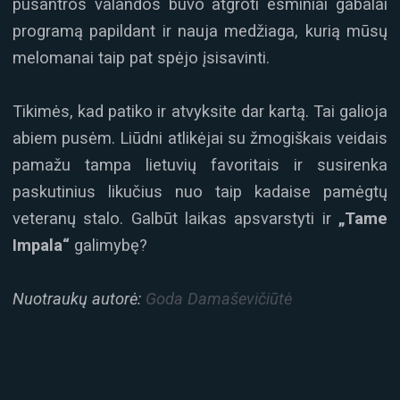
pusantros valandos buvo atgroti esminiai gabalai
programą papildant ir nauja medžiaga, kurią mūsų
melomanai taip pat spėjo įsisavinti.
Tikimės, kad patiko ir atvyksite dar kartą. Tai galioja
abiem pusėm. Liūdni atlikėjai su žmogiškais veidais
pamažu tampa lietuvių favoritais ir susirenka
paskutinius likučius nuo taip kadaise pamėgtų
veteranų stalo. Galbūt laikas apsvarstyti ir
„Tame
Impala“
galimybę?
Nuotraukų autorė:
Goda Damaševičiūtė