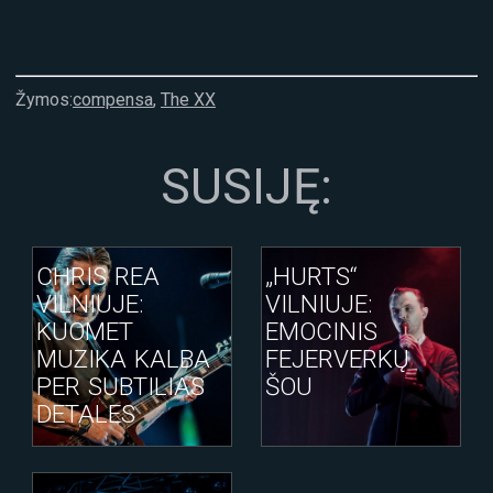
Žymos:
compensa
,
The XX
SUSIJĘ:
CHRIS REA
„HURTS“
VILNIUJE:
VILNIUJE:
KUOMET
EMOCINIS
MUZIKA KALBA
FEJERVERKŲ
PER SUBTILIAS
ŠOU
DETALES