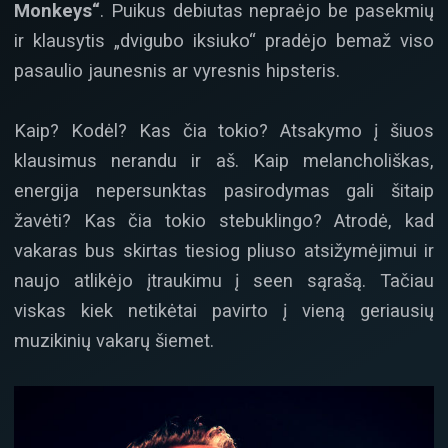
Monkeys“
. Puikus debiutas nepraėjo be pasekmių
ir klausytis „dvigubo iksiuko“ pradėjo bemaž viso
pasaulio jaunesnis ar vyresnis hipsteris.
Kaip? Kodėl? Kas čia tokio? Atsakymo į šiuos
klausimus nerandu ir aš. Kaip melancholiškas,
energija nepersunktas pasirodymas gali šitaip
žavėti? Kas čia tokio stebuklingo? Atrodė, kad
vakaras bus skirtas tiesiog pliuso atsižymėjimui ir
naujo atlikėjo įtraukimu į seen sąrašą. Tačiau
viskas kiek netikėtai pavirto į vieną geriausių
muzikinių vakarų šiemet.