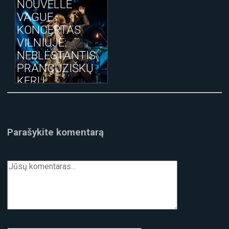
NOUVELLE
VAGUE
KONCERTAS
VILNIUJE:
NEBLĖSTANTIS
PRANCŪZIŠKŲ
KERŲ
DVELKSMAS
Parašykite komentarą