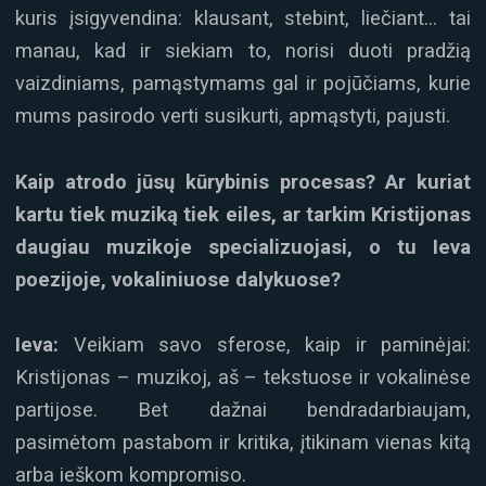
kuris įsigyvendina: klausant, stebint, liečiant… tai
manau, kad ir siekiam to, norisi duoti pradžią
vaizdiniams, pamąstymams gal ir pojūčiams, kurie
mums pasirodo verti susikurti, apmąstyti, pajusti.
Kaip atrodo jūsų kūrybinis procesas? Ar kuriat
kartu tiek muziką tiek eiles, ar tarkim Kristijonas
daugiau muzikoje specializuojasi, o tu Ieva
poezijoje, vokaliniuose dalykuose?
Ieva:
Veikiam savo sferose, kaip ir paminėjai:
Kristijonas – muzikoj, aš – tekstuose ir vokalinėse
partijose. Bet dažnai bendradarbiaujam,
pasimėtom pastabom ir kritika, įtikinam vienas kitą
arba ieškom kompromiso.