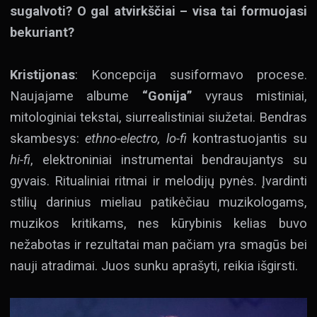
sugalvoti? O gal atvirkščiai – visa tai formuojasi
bekuriant?
Kristijonas
: Koncepcija susiformavo procese.
Naujajame albume
“Gonija”
vyraus mistiniai,
mitologiniai tekstai, siurrealistiniai siužetai. Bendras
skambesys:
ethno-electro, lo-fi
kontrastuojantis su
hi-fi
, elektroniniai instrumentai bendraujantys su
gyvais. Ritualiniai ritmai ir melodijų pynės. Įvardinti
stilių darinius mieliau patikėčiau muzikologams,
muzikos kritikams, nes kūrybinis kelias buvo
nežabotas ir rezultatai man pačiam yra smagūs bei
nauji atradimai. Juos sunku aprašyti, reikia išgirsti.