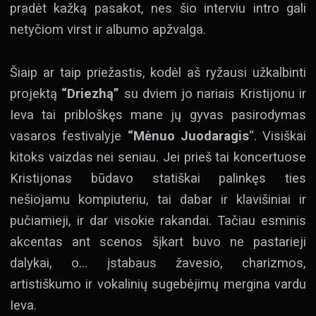
pradėt kažką pasakot, nes šio interviu intro gali
netyčiom virst ir albumo apžvalga.
Šiaip ar taip priežastis, kodėl aš ryžausi užkalbinti
projektą
“Driezhą”
su dviem jo nariais Kristijonu ir
Ieva tai pribloškęs mane jų gyvas pasirodymas
vasaros festivalyje
“Mėnuo Juodaragis
“. Visiškai
kitoks vaizdas nei seniau. Jei prieš tai koncertuose
Kristijonas būdavo statiškai palinkęs ties
nešiojamu kompiuteriu, tai dabar ir klavišiniai ir
pučiamieji, ir dar visokie rakandai. Tačiau esminis
akcentas ant scenos šįkart buvo ne pastarieji
dalykai, o… įstabaus žavesio, charizmos,
artistiškumo ir vokalinių sugebėjimų mergina vardu
Ieva.