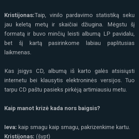
Kristijonas:
Taip, vinilo pardavimo statistiką seku
jau keletą metų ir skaičiai džiugina. Mėgstu šį
formatą ir buvo minčių leisti albumą LP pavidalu,
bet šį kartą pasirinkome labiau paplitusias
laikmenas.
Kas įsigys CD, albumą iš karto galės atsisiųsti
internetu bei klausytis elektroninės versijos. Tuo
tarpu CD paštu pasieks pirkėją artimiausiu metu.
Kaip manot krizė kada nors baigsis?
Ieva:
kaip smagu kaip smagu, pakrizenkime kartu.
Kristijonas:
(šypt)