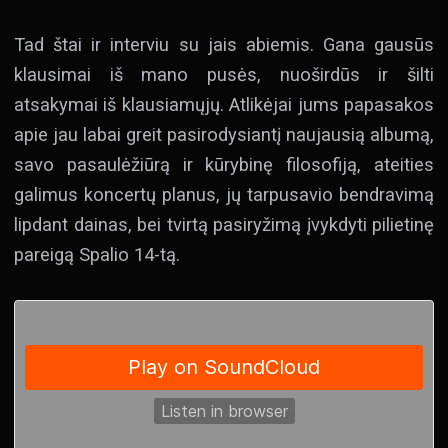
Tad štai ir interviu su jais abiemis. Gana gausūs
klausimai iš mano pusės, nuoširdūs ir šilti
atsakymai iš klausiamųjų. Atlikėjai jums papasakos
apie jau labai greit pasirodysiantį naujausią albumą,
savo pasaulėžiūrą ir kūrybinę filosofiją, ateities
galimus koncertų planus, jų tarpusavio bendravimą
lipdant dainas, bei tvirtą pasiryžimą įvykdyti pilietinę
pareigą Spalio 14-tą.