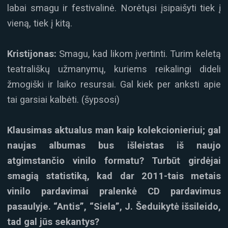
labai smagu ir festivalinė. Norėtųsi įsipaišyti tiek į
vieną, tiek į kitą.
Kristijonas:
Smagu, kad likom įvertinti. Turim keletą
teatrališkų užmanymų, kuriems reikalingi dideli
žmogiški ir laiko resursai. Gal kiek per anksti apie
tai garsiai kalbėti. (šypsosi)
Klausimas aktualus man kaip kolekcionieriui; gal
naujas albumas bus išleistas iš naujo
atgimstančio vinilo formatu? Turbūt girdėjai
smagią statistiką, kad dar 2011-tais metais
vinilo pardavimai pralenkė CD pardavimus
pasaulyje. “Antis”, “Siela”, J. Šeduikytė išsileido,
tad gal jūs sekantys?