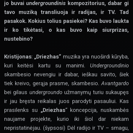
jo buvai
undergroundinis
kompozitorius, dabar gi
tavo muziką transliuoja ir radijas, ir TV. Tad
pasakok. Kokius tolius pasiekei? Kas buvo laukta
ir ko tikėtasi, o kas buvo kaip siurprizas,
nustebino?
Kristijonas
:
„Driezhas“
muzika yra nuoširdi kūryba,
kuri keitėsi kartu su manimi.
Undergroundinio
skambesio nevengiu ir dabar, ieškau savito, šiek
tiek kreivo, gerąja prasme, skambesio.
Avantgardo
bei gilaus
undergroundo
užmanymų turiu sukaupęs
ir jau bręsta reikalas juos parodyti pasauliui. Kas
prasilenks su
„Driezhas
“ koncepcija, nuskambės
naujame projekte, kurio iki šiol dar niekam
nepristatinėjau. (šypsosi) Dėl radijo ir TV – smagu,