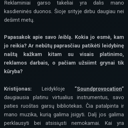
Reklaminiai garso takeliai yra dalis mano
kasdieninės duonos. Šioje srityje dirbu daugiau nei
dešimt metų.
Papasakok apie savo
leiblą
. Kokia jo esmė, kam
jo reikia? Ar nebūtų paprasčiau patikėti leidybinę
naštą kažkam kitam su visais platinimo,
reklamos darbais, o pačiam užsiimt grynai tik
kūryba?
Kristijonas:
Leidykloje
“
Soundprovocation
”
daugiausia platinu virtualius instrumentus, savo
paties ruoštas garsų bibliotekas. Čia patalpinta ir
mano muzika, kurią galima įsigyti. Dalį jos galima
perklausyti bei atsisiųsti nemokamai. Kai yra