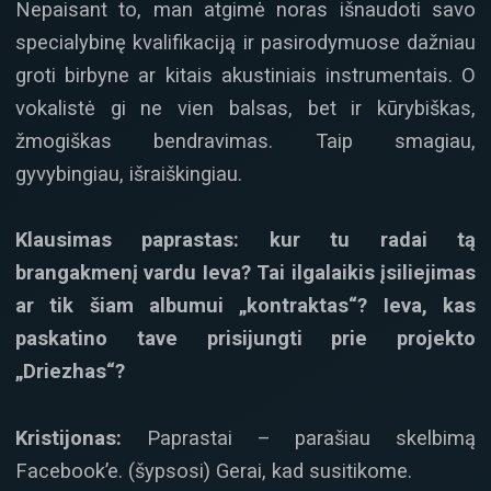
Nepaisant to, man atgimė noras išnaudoti savo
specialybinę kvalifikaciją ir pasirodymuose dažniau
groti birbyne ar kitais akustiniais instrumentais. O
vokalistė gi ne vien balsas, bet ir kūrybiškas,
žmogiškas bendravimas. Taip smagiau,
gyvybingiau, išraiškingiau.
Klausimas paprastas: kur tu radai tą
brangakmenį vardu Ieva? Tai ilgalaikis įsiliejimas
ar tik šiam albumui „kontraktas“? Ieva, kas
paskatino tave prisijungti prie projekto
„Driezhas“?
Kristijonas:
Paprastai – parašiau skelbimą
Facebook’e. (šypsosi) Gerai, kad susitikome.