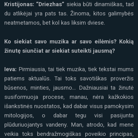
Kristijonas:
“Driezhas”
siekia būti dinamiškas, tad
du atlikėjai yra pats tas. Žinoma, kitos galimybės
neatmetamos, bet kol kas liksim dviese.
Ko siekiat savo muzika ar savo eilėmis? Kokią
žinutę siunčiat ar siekiat suteikti jausmą?
Ieva:
Pirmiausia, tai tiek muzika, tiek tekstai mums
patiems aktualūs. Tai toks savotiškas proveržis
būsenos, minties, jausmo… Dažniausiai ta žinutė
susiformuoja procese, manau, nėra kažkokios
išankstinės nuostatos, kad dabar visus pamokysim
mitologijos, o dabar tegu visi pasijunta
plūduriuojantys vandeny. Man, atrodo, kad mene
veikia toks bendražmogiškas poveikio principas,