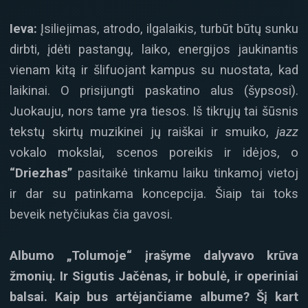
Ieva:
Įsiliejimas, atrodo, ilgalaikis, turbūt būtų sunku
dirbti, įdėti pastangų, laiko, energijos jaukinantis
vienam kitą ir šlifuojant kampus su nuostata, kad
laikinai. O prisijungti paskatino alus (šypsosi).
Juokauju, nors tame yra tiesos. Iš tikrųjų tai šūsnis
tekstų skirtų muzikinei jų raiškai ir smuiko,
jazz
vokalo mokslai, scenos poreikis ir idėjos, o
“Driezhas”
pasitaikė tinkamu laiku tinkamoj vietoj
ir dar su patinkama koncepcija. Šiaip tai toks
beveik netyčiukas čia gavosi.
Albumo „Tolumoje“ įrašyme dalyvavo krūva
žmonių. Ir Sigutis Jačėnas, ir bobulė, ir operiniai
balsai. Kaip bus artėjančiame albume? Šį kart