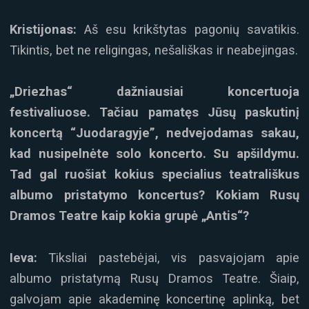
Kristijonas:
Aš esu krikštytas pagonių savatikis.
Tikintis, bet ne religingas, nešališkas ir neabejingas.
„Driezhas“ dažniausiai koncertuoja
festivaliuose. Tačiau pamatęs Jūsų paskutinį
koncertą “Juodaragyje”, nedvejodamas sakau,
kad nusipelnėte solo koncerto. Su apšildymu.
Tad gal ruošiat kokius specialius teatrališkus
albumo pristatymo koncertus? Kokiam Rusų
Dramos Teatre kaip kokia grupė „Antis“?
Ieva:
Tiksliai pastebėjai, vis pasvajojam apie
albumo pristatymą Rusų Dramos Teatre. Šiaip,
galvojam apie akademinę koncertinę aplinką, bet