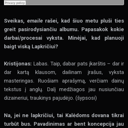
Sveikas,
emaile
rašei, kad šiuo metu pluši ties
greit pasirodysiančiu albumu. Papasakok kokie
darbai/procesai vyksta. Minėjai, kad planuoji
baigt viską Lapkričiui?
Kristijonas:
Labas. Taip, dabar pats įkarštis – dar ir
dar kartą klausom, dailinam įrašus, vyksta
masteringas. Ruošiam aprašymą, verčiam dainų
tekstus į anglų. Dalį medžiagos jau nusiunčiau
dizaineriui, traukinys pajudėjo. (šypsosi)
Na, jei ne lapkričiui, tai Kalėdoms dovana tikrai
turbūt bus. Pavadinimas ar bent koncepcija jau