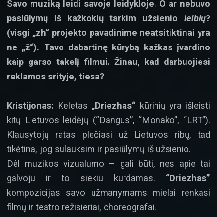
Savo muziką leidi savoje leidykloje. O ar nebuvo
pasiūlymų iš kažkokių tarkim užsienio
leiblų
?
(visgi „zh“ projekto pavadinime neatsitiktinai yra
ne „ž“). Tavo dabartinę kūrybą kažkas įvardino
kaip garso takelį filmui. Žinau, kad darbuojiesi
reklamos srityje, tiesa?
Kristijonas:
Keletas
„Driezhas“
kūrinių yra išleisti
kitų Lietuvos leidėjų (“Dangus”, “Monako”, “LRT”).
Klausytojų ratas plečiasi už Lietuvos ribų, tad
tikėtina, jog sulauksim ir pasiūlymų iš užsienio.
Dėl muzikos vizualumo – gali būti, nes apie tai
galvoju ir to siekiu kurdamas.
“Driezhas”
kompozicijas savo užmanymams mielai renkasi
filmų ir teatro režisieriai, choreografai.