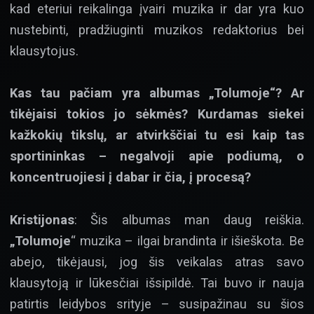
kad eteriui reikalinga įvairi muzika ir dar yra kuo
nustebinti, pradžiuginti muzikos redaktorius bei
klausytojus.
Kas tau pačiam yra albumas „Tolumoje“? Ar
tikėjaisi tokios jo sėkmės? Kurdamas siekei
kažkokių tikslų, ar atvirkščiai tu esi kaip tas
sportininkas – negalvoji apie podiumą, o
koncentruojiesi į dabar ir čia, į procesą?
Kristijonas
: Šis albumas man daug reiškia.
„Tolumoje
“ muzika – ilgai brandinta ir išieškota. Be
abejo, tikėjausi, jog šis veikalas atras savo
klausytoją ir lūkesčiai išsipildė. Tai buvo ir nauja
patirtis leidybos srityje – susipažinau su šios