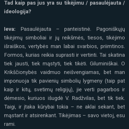
Tad kaip pas jus yra su tikėjimu / pasaulėjauta /
ideologija?
Ieva:
Pasaulėjauta – panteistinė. Pagoniškųjų
tikėjimų simboliai ir jų reikšmės, tiesos, tikėjimo
išraiškos, vertybės man labai svarbios, priimtinos.
Formos, kurias reikia suprasti ir vertinti. Tai skatina
tiek jausti, tiek mąstyti, tiek tikėti. Giluminiškai. O
Krikščionybės vaidmuo neišvengiamas, bet man
imponuoja tik pavienių simbolių lygmeny (taip pat
kaip ir kitų, svetimų religijų), jie verti pagarbos ir
dėmesio, kuriuos išugdė V. Radžvilas, bet tik tiek.
Taigi, ir įtaka kūrybai tokia – ne aklai sekant, bet
mąstant ir atsirenkant. Tikėjimas – savo vietoj, esu
rami.