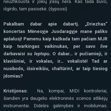
neužfiksuota ir jokių įrašų nėra. Kas tada buvo,
išgirdo, tam pasisekė. (šypsosi)
Pakalbam dabar apie dabartį. „Driezhas“
koncertas Mėnesyje Juodaragyje mane paliko
apšalusį! Pamenu kaip kažkada tam pačiam MJR
kaip tvarkingas vaikinukas, per savo
live
darbavaisi su
leptopu
. O dabar… ir pučiamieji, ir
klavišiniai, ir vokalas, ir… vokalistė! Tad ar
nusibodo, išsireikšiu, chaltūrint, ar taip tiesiog
įdomiau?
Kristijonas:
Na, kompai, MIDI kontroleriai,
šiandien yra daugelio elektroninės scenos atlikėjų
instrumentai. Didelės galimybės ir mobilumas.