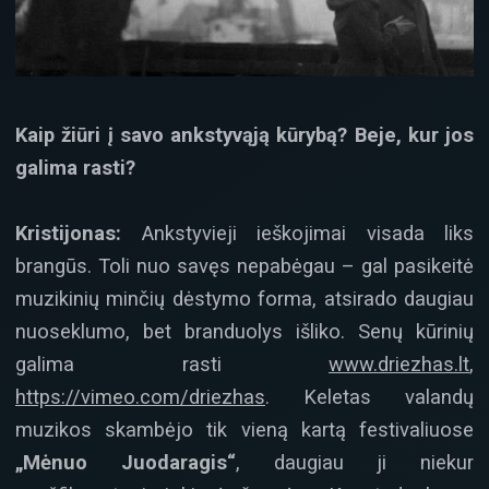
Kaip žiūri į savo ankstyvąją kūrybą? Beje, kur jos
galima rasti?
Kristijonas:
Ankstyvieji ieškojimai visada liks
brangūs. Toli nuo savęs nepabėgau – gal pasikeitė
muzikinių minčių dėstymo forma, atsirado daugiau
nuoseklumo, bet branduolys išliko. Senų kūrinių
galima rasti
www.driezhas.lt
,
https://vimeo.com/driezhas
. Keletas valandų
muzikos skambėjo tik vieną kartą festivaliuose
„Mėnuo Juodaragis“
, daugiau ji niekur