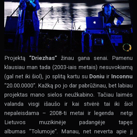
Projektą
“Driezhas”
žinau gana senai. Pamenu
klausiau man tada (2003-iais metais) nesuvokiamą
(gal net iki šiol), jo splitą kartu su
Doniu
ir
Inconnu
“20.00.0000”. Kažką po jo dar pabrūžinau, bet labiau
projektas mano sielos neužkabino. Tačiau laimės
valanda visgi išaušo ir kai stvėrė tai iki šiol
nepaleisdama – 2008-ti metai ir legenda netgi
Lietuvos muzikinėje padangėje tapęs
albumas “Tolumoje”. Manau, net neverta apie jį