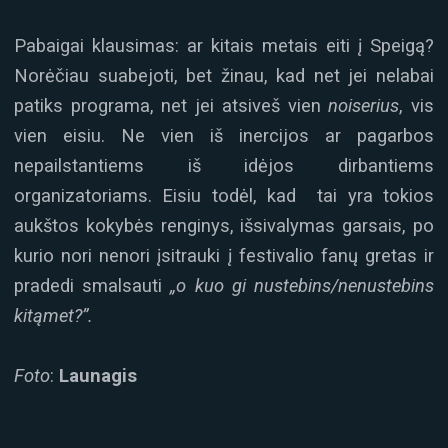
Pabaigai klausimas: ar kitais metais eiti į Speigą?
Norėčiau suabejoti, bet žinau, kad net jei nelabai
patiks programa, net jei atsiveš vien
noiserius
, vis
vien eisiu. Ne vien iš inercijos ar pagarbos
nepailstantiems iš idėjos dirbantiems
organizatoriams. Eisiu todėl, kad tai yra tokios
aukštos kokybės renginys, išsivalymas garsais, po
kurio nori nenori įsitrauki į festivalio fanų gretas ir
pradedi smalsauti
„o kuo gi nustebins/nenustebins
kitąmet?”.
Foto
:
Launagis