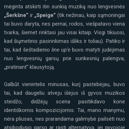
mėginta atskirti itin sunkią muziką nuo lengvesnės
„Šerkšne”
ir
„Speige”
(tik nežinau, kaip sąmoningai
tai buvo daryta, nes pernai, rodos, viešpatavo viena
tvarka, šiemet rinktasi jau visai kitaip. Visgi tikiuosi,
kad šiųmetinis pasirinkimas išliks ir toliau). Patiko ir
tai, kad šeštadienio
line up’e
buvo matyti judėjimas
nuo lengvesnių garsų prie sunkesnių palengva,
„pratinant” klausytoją.
Galbūt vienintelis minusas, kurį pastebėjau, buvo
tai, kad daugeliu atveju išėjus iš gyvos muzikos
steidžo, didžėjų scena pasitikdavo kone
identiškomis kompozicijomis. Tai, mano manymu,
nėra pliusas, nes prarandama galimybė pailsėti nuo
atsibodusio garso ar rasti alternatyvą, jei gyvojoje