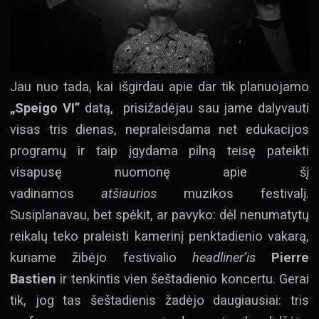
Jau nuo tada, kai išgirdau apie dar tik planuojamo
„Speigo VI”
datą, prisižadėjau sau jame dalyvauti
visas tris dienas, nepraleisdama net edukacijos
programų ir taip įgydama pilną teisę pateikti
visapusę nuomonę apie šį
vadinamos
atšiaurios
muzikos festivalį.
Susiplanavau, bet spėkit, ar pavyko: dėl nenumatytų
reikalų teko praleisti kamerinį penktadienio vakarą,
kuriame žibėjo festivalio
headliner’is
Pierre
Bastien
ir tenkintis vien šeštadienio koncertu. Gerai
tik, jog tas šeštadienis žadėjo daugiausiai: tris