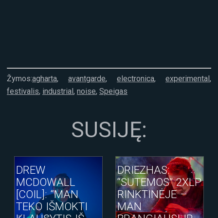
Žymos:
agharta
,
avantgarde
,
electronica
,
experimental
,
festivalis
,
industrial
,
noise
,
Speigas
SUSIJĘ:
DREW
DRIEZHAS:
MCDOWALL
“SUTEMOS” 2XLP
[COIL]: “MAN
RINKTINĖJE –
TEKO IŠMOKTI
MAN