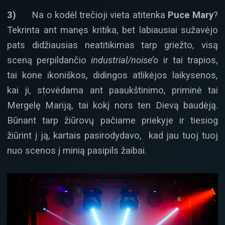
3)
Na o kodėl trečioji vieta atitenka
Puce Mary
?
Tekrinta ant manęs kritika, bet labiausiai sužavėjo
pats didžiausias neatitikimas tarp griežto, visą
sceną perpildančio
industrial/noise’o
ir tai trapios,
tai kone ikoniškos, didingos atlikėjos laikysenos,
kai ji, stovėdama ant paaukštinimo, priminė tai
Mergelę Mariją, tai kokį nors ten Dievą baudėją.
Būnant tarp žiūrovų pačiame priekyje ir tiesiog
žiūrint į ją, kartais pasirodydavo, kad jau tuoj tuoj
nuo scenos į minią pasipils žaibai.