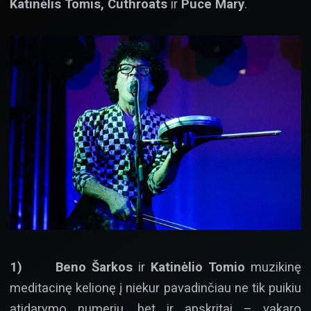
Katinėlis Tomis, Cuthroats
ir
Puce Mary
.
1)
Beno Šarkos
ir
Katinėlio Tomio
muzikinę
meditacinę kelionę į niekur pavadinčiau ne tik puikiu
atidarymo numeriu, bet ir apskritai – vakaro