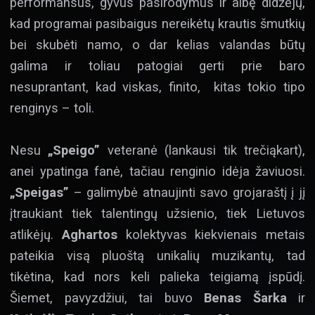
performansus, gyvus pasirodymus ir aibę didžėjų,
kad programai pasibaigus nereikėtų krautis šmutkių
bei skubėti namo, o dar kelias valandas būtų
galima ir toliau patogiai gerti prie baro
nesuprantant, kad viskas, finito, kitas tokio tipo
renginys – toli.
Nesu
„Speigo”
veteranė (lankausi tik trečiąkart),
anei ypatinga fanė, tačiau renginio idėja žaviuosi.
„Speigas”
– galimybė atnaujinti savo grojaraštį į jį
įtraukiant tiek talentingų užsienio, tiek Lietuvos
atlikėjų.
Aghartos
kolektyvas kiekvienais metais
pateikia visą pluoštą unikalių muzikantų, tad
tikėtina, kad nors keli palieka teigiamą įspūdį.
Šiemet, pavyzdžiui, tai buvo
Benas Šarka
ir