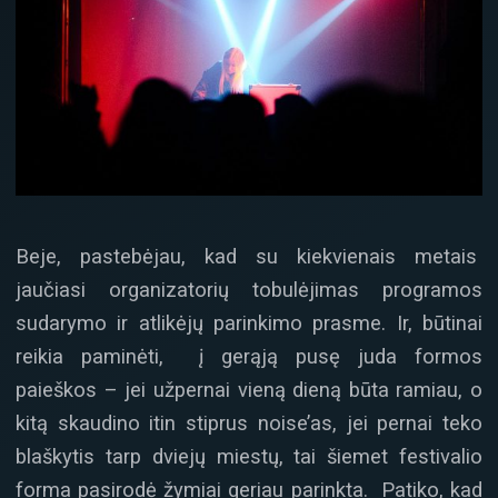
Beje, pastebėjau, kad su kiekvienais metais
jaučiasi organizatorių tobulėjimas programos
sudarymo ir atlikėjų parinkimo prasme. Ir, būtinai
reikia paminėti, į gerąją pusę juda formos
paieškos – jei užpernai vieną dieną būta ramiau, o
kitą skaudino itin stiprus noise’as, jei pernai teko
blaškytis tarp dviejų miestų, tai šiemet festivalio
forma pasirodė žymiai geriau parinkta. Patiko, kad