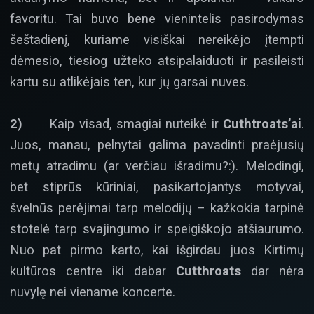
favoritu. Tai buvo bene vienintelis pasirodymas
šeštadienį, kuriame visiškai nereikėjo įtempti
dėmesio, tiesiog užteko atsipalaiduoti ir pasileisti
kartu su atlikėjais ten, kur jų garsai nuves.
2)
Kaip visad, smagiai nuteikė ir
Cuthtroats’ai
.
Juos, manau, pelnytai galima pavadinti praėjusių
metų atradimu (ar verčiau išradimu?:). Melodingi,
bet stiprūs kūriniai, pasikartojantys motyvai,
švelnūs perėjimai tarp melodijų – kažkokia tarpinė
stotelė tarp svajingumo ir speigiškojo atšiaurumo.
Nuo pat pirmo karto, kai išgirdau juos Kirtimų
kultūros centre iki dabar
Cutthroats
dar nėra
nuvylę nei viename koncerte.