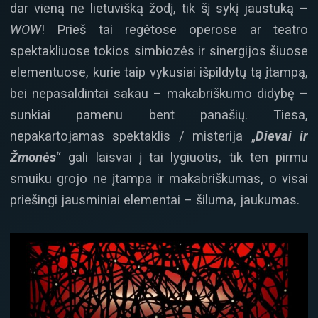
dar vieną ne lietuvišką žodį, tik šį sykį jaustuką –
WOW
! Prieš tai regėtose operose ar teatro
spektakliuose tokios simbiozės ir sinergijos šiuose
elementuose, kurie taip vykusiai išpildytų tą įtampą,
bei nepasaldintai sakau – makabriškumo didybę –
sunkiai pamenu bent panašių. Tiesa,
nepakartojamas spektaklis / misterija „
Dievai ir
Žmonės
“ gali laisvai į tai lygiuotis, tik ten pirmu
smuiku grojo ne įtampa ir makabriškumas, o visai
priešingi jausminiai elementai – šiluma, jaukumas.