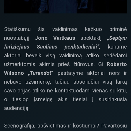
Statiškumu šis vaidinimas kažkuo priminė
nuostabųjį
Jono Vaitkaus
spektaklį
„Septyni
fariziejaus Sauliaus penktadieniai“,
kuriame
aktoriai beveik visą vaidinimą atliko sėdėdami
užmerktomis akimis prieš žiūrovus. Gi
Roberto
Wilsono
„
Turandot
“ pastatyme aktoriai nors ir
nebuvo užsimerkę, tačiau absoliučiai visą laiką
savo arijas atliko ne kontaktuodami vienas su kitu,
o tiesiog įsmeigę akis tiesiai į susirinkusią
audienciją.
Scenografija, apšvietimas ir kostiumai? Pavartosiu