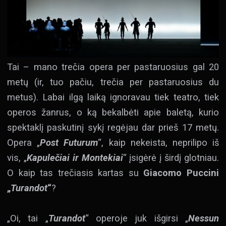
Tai – mano trečia opera per pastaruosius gal 20
metų (ir, tuo pačiu, trečia per pastaruosius du
metus). Labai ilgą laiką ignoravau tiek teatro, tiek
operos žanrus, o ką bekalbėti apie baletą, kurio
spektaklį paskutinį sykį regėjau dar prieš 17 metų.
Opera „
Post Futurum
“, kaip nekeista, neprilipo iš
vis, „
Kapulečiai ir Montekiai
“ įsigėrė į širdį glotniau.
O kaip tas trečiasis kartas su
Giacomo Puccini
„
Turandot
“
?
„Oi, tai „
Turandot
“ operoje juk išgirsi „
Nessun