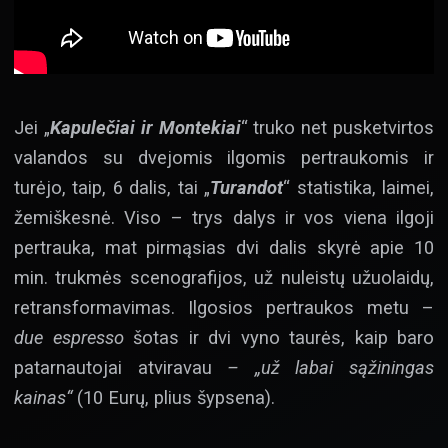
Jei „
Kapulečiai ir Montekiai
“ truko net pusketvirtos
valandos su dvejomis ilgomis pertraukomis ir
turėjo, taip, 6 dalis, tai „
Turandot
“ statistika, laimei,
žemiškesnė. Viso – trys dalys ir vos viena ilgoji
pertrauka, mat pirmąsias dvi dalis skyrė apie 10
min. trukmės scenografijos, už nuleistų užuolaidų,
retransformavimas. Ilgosios pertraukos metu –
due espresso
šotas ir dvi vyno taurės, kaip baro
patarnautojai atviravau
– „už labai sąžiningas
kainas“
(10 Eurų, plius šypsena).