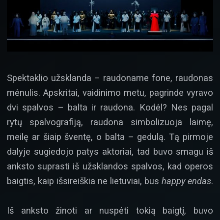
Spektaklio užsklanda – raudoname fone, raudonas
mėnulis. Apskritai, vaidinimo metu, pagrinde vyravo
dvi spalvos – balta ir raudona. Kodėl? Nes pagal
rytų spalvografiją, raudona simbolizuoja laimę,
meilę ar šiaip šventę, o balta – gedulą. Tą pirmoje
dalyje sugiedojo patys aktoriai, tad buvo smagu iš
anksto suprasti iš užsklandos spalvos, kad operos
baigtis, kaip išsireiškia ne lietuviai, bus
happy endas
.
Iš anksto žinoti ar nuspėti tokią baigtį, buvo