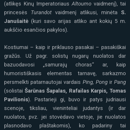
(atlikęs Kinų Imperatoriaus
Altoumo
vaidmenį), tai
princesės
Turandot
vaidmenį atlikusi, minėta
S.
Janušaitė
(kuri savo arijas atliko ant kokių 5 m.
aukščio esančios pakylos).
Kostiumai – kaip ir priklauso pasakai – pasakiškai
gražūs. Už pagr. solistų nugarų nuolatos dar
bazuodavosi „samurajų choras“ ar, kaip
humoristiškasis elementas tarnavę, sarkazmo
persmelkti patarnautojai vardais
Ping, Pong
ir
Pang
(solistai
Šarūnas Šapalas, Rafailas Karpis, Tomas
Pavilionis
). Pastarieji gi, buvo ir patys judriausi
scenoje, tiksliau, vieninteliai judantys (ir dar
nuolatos, pvz. jei stovėdavo vietoje, jie nuolatos
plasnodavo plaštakomis), ko padariny tai