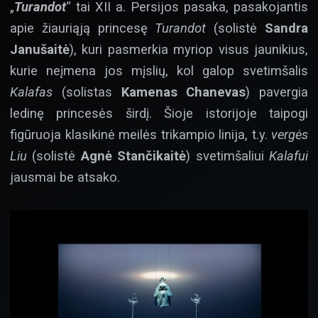
„
Turandot
“ tai XII a. Persijos pasaka, pasakojantis
apie žiauriąją princesę
Turandot
(solistė
Sandra
Janušaitė
), kuri pasmerkia myriop visus jaunikius,
kurie neįmena jos mįslių, kol galop svetimšalis
Kalafas
(solistas
Kamenas Chanevas
) pavergia
ledinę princesės širdį. Šioje istorijoje taipogi
figūruoja klasikinė meilės trikampio linija, t.y.
vergės
Liu
(solistė
Agnė Stančikaitė
) svetimšaliui
Kalafui
jausmai be atsako.