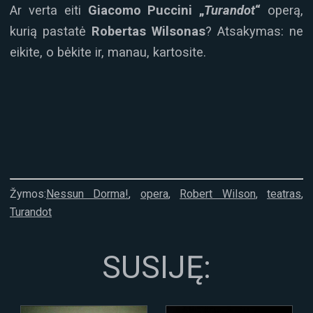
Ar verta eiti
Giacomo Puccini „
Turandot
“
operą,
kurią pastatė
Robertas Wilsonas
? Atsakymas: ne
eikite, o bėkite ir, manau, kartosite.
Žymos:
Nessun Dorma!
,
opera
,
Robert Wilson
,
teatras
,
Turandot
SUSIJĘ: