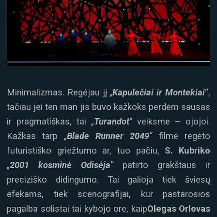
Minimalizmas. Regėjau jį „
Kapulečiai ir Montekiai
“,
tačiau jei ten man jis buvo kažkoks perdėm sausas
ir pragmatiškas, tai „
Turandot
“ veiksme – ojojoi.
Kažkas tarp „
Blade Runner
2049
“ filme regėto
futuristiško griežtumo ar, tuo pačiu,
S. Kubriko
„
2001 kosmin
ė Odisėja
“ patirto grakštaus ir
preciziško didingumo. Tai galioja tiek šviesų
efekams, tiek scenografijai, kur pastarosios
pagalba solistai tai kybojo ore, kaip
Olegas Orlovas