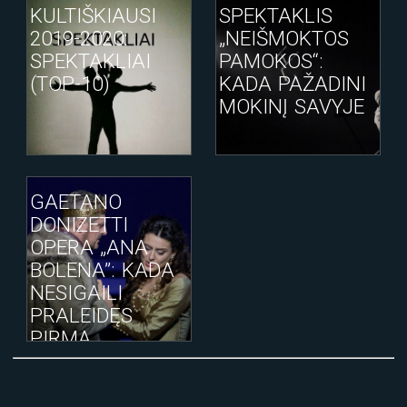
KULTIŠKIAUSI
SPEKTAKLIS
2019-2020:
„NEIŠMOKTOS
SPEKTAKLIAI
PAMOKOS“:
(TOP-10)
KADA PAŽADINI
MOKINĮ SAVYJE
GAETANO
DONIZETTI
OPERA „ANA
BOLENA”: KADA
NESIGAILI
PRALEIDĘS
PIRMĄ
MANCHESTER
UNITED MAČO
KĖLINĮ