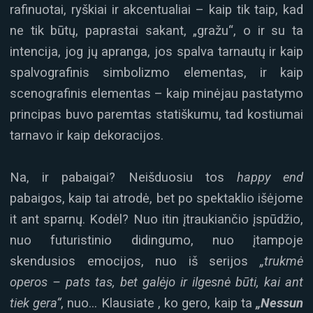
rafinuotai, ryškiai ir akcentualiai – kaip tik taip, kad
ne tik būtų, paprastai sakant, „gražu“, o ir su ta
intencija, jog jų apranga, jos spalva tarnautų ir kaip
spalvografinis simbolizmo elementas, ir kaip
scenografinis elementas – kaip minėjau pastatymo
principas buvo paremtas statiškumu, tad kostiumai
tarnavo ir kaip dekoracijos.
Na, ir pabaigai? Neišduosiu tos
happy end
pabaigos, kaip tai atrodė, bet po spektaklio išėjome
it ant sparnų. Kodėl? Nuo itin įtraukiančio įspūdžio,
nuo futuristinio didingumo, nuo įtampoje
skendusios emocijos, nuo iš serijos
„trukmė
operos – pats tas, bet galėjo ir ilgesnė būti, kai ant
tiek gera“
, nuo… Klausiate , ko gero, kaip ta
„Nessun