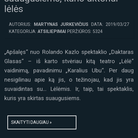
lėlės
AUTORIUS:
MARTYNAS JURKEVIČIUS
DATA: 2019/03/27
KATEGORIJA:
ATSILIEPIMAI
PERŽIŪROS: 5324
„Apšalęs“ nuo Rolando Kazlo spektaklio „Daktaras
Glasas“ – iš karto stvėriau kitą teatro „Lėlė“
vaidinimą, pavadinimu „Karalius Ubu“. Per daug
nesigilinau apie ką jis, o težinojau, kad jis yra
suvaidintas su… Lėlėmis. Ir, taip, tai spektaklis,
kuris yra skirtas suaugusiems.
SKAITYTI DAUGIAU »