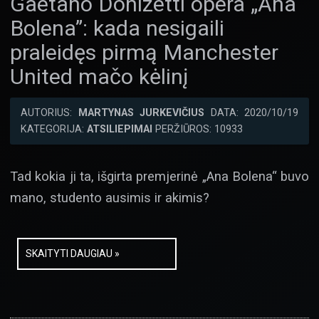
Gaetano Donizetti opera „Ana
Bolena”: kada nesigaili
praleidęs pirmą Manchester
United mačo kėlinį
AUTORIUS:
MARTYNAS JURKEVIČIUS
DATA: 2020/10/19
KATEGORIJA:
ATSILIEPIMAI
PERŽIŪROS: 10933
Tad kokia ji ta, išgirta premjerinė „Ana Bolena“ buvo
mano, studento ausimis ir akimis?
SKAITYTI DAUGIAU »