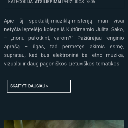
KATEGORIJA:
ATSILIEPIMAI
PERŽIŪROS: 7505
Apie šį spektaklį-miuziklą-misteriją man visai
netyčia leptelėjo kolegė iš Kultūrnamio Julita. Sako,
– „noriu pafotkint, varom?“ Pažiūrėjau renginio
aprašą – ilgas, tad permetęs akimis esmę,
supratau, kad bus elektroninė bei etno muzika,
vizualai ir daug pagoniškos Lietuviškos tematikos.
SKAITYTI DAUGIAU »