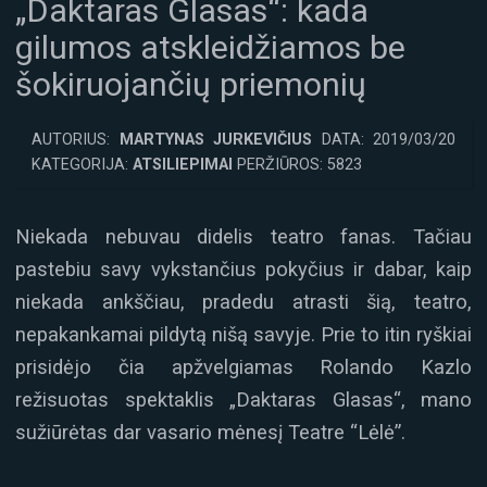
„Daktaras Glasas“: kada
gilumos atskleidžiamos be
šokiruojančių priemonių
AUTORIUS:
MARTYNAS JURKEVIČIUS
DATA: 2019/03/20
KATEGORIJA:
ATSILIEPIMAI
PERŽIŪROS: 5823
Niekada nebuvau didelis teatro fanas. Tačiau
pastebiu savy vykstančius pokyčius ir dabar, kaip
niekada ankščiau, pradedu atrasti šią, teatro,
nepakankamai pildytą nišą savyje. Prie to itin ryškiai
prisidėjo čia apžvelgiamas Rolando Kazlo
režisuotas spektaklis „Daktaras Glasas“, mano
sužiūrėtas dar vasario mėnesį Teatre “Lėlė”.