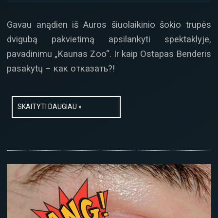
Gavau anądien iš Auros šiuolaikinio šokio trupės
dvigubą pakvietimą apsilankyti spektaklyje,
pavadinimu „Kaunas Zoo“. Ir kaip Ostapas Benderis
pasakytų – как отказать?!
SKAITYTI DAUGIAU »