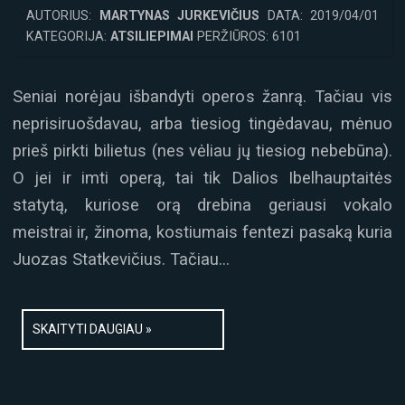
AUTORIUS:
MARTYNAS JURKEVIČIUS
DATA: 2019/04/01
KATEGORIJA:
ATSILIEPIMAI
PERŽIŪROS: 6101
Seniai norėjau išbandyti operos žanrą. Tačiau vis
neprisiruošdavau, arba tiesiog tingėdavau, mėnuo
prieš pirkti bilietus (nes vėliau jų tiesiog nebebūna).
O jei ir imti operą, tai tik Dalios Ibelhauptaitės
statytą, kuriose orą drebina geriausi vokalo
meistrai ir, žinoma, kostiumais fentezi pasaką kuria
Juozas Statkevičius. Tačiau…
SKAITYTI DAUGIAU »