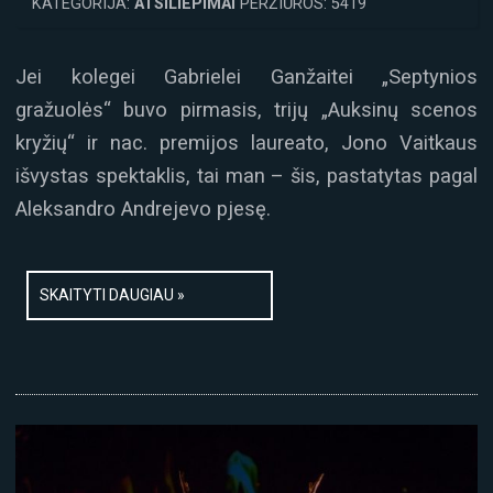
KATEGORIJA:
ATSILIEPIMAI
PERŽIŪROS: 5419
Jei kolegei Gabrielei Ganžaitei „Septynios
gražuolės“ buvo pirmasis, trijų „Auksinų scenos
kryžių“ ir nac. premijos laureato, Jono Vaitkaus
išvystas spektaklis, tai man – šis, pastatytas pagal
Aleksandro Andrejevo pjesę.
SKAITYTI DAUGIAU »