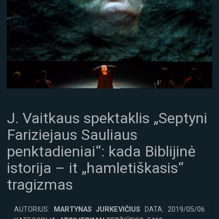
J. Vaitkaus spektaklis „Septyni
Fariziejaus Sauliaus
penktadieniai“: kada Biblijinė
istorija – it „hamletiškasis“
tragizmas
AUTORIUS:
MARTYNAS JURKEVIČIUS
DATA: 2019/05/06